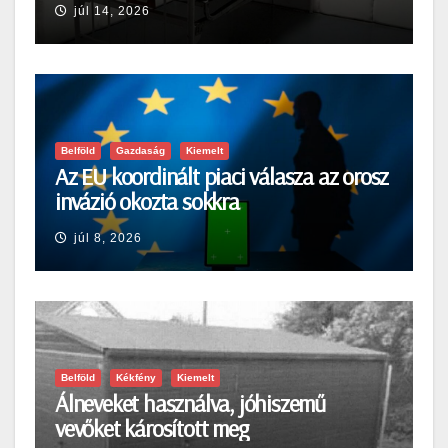
júl 14, 2026
Belföld
Gazdaság
Kiemelt
Az EU koordinált piaci válasza az orosz
invázió okozta sokkra
júl 8, 2026
Belföld
Kékfény
Kiemelt
Álneveket használva, jóhiszemű
vevőket károsított meg