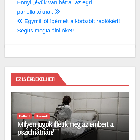
Bejegyzés
Ennyi „évük van hátra” az egri
navigáció
panellakóknak
Egymilliót ígérnek a körözött rablókért!
Segíts megtalálni őket!
EZ IS ÉRDEKELHETI
Belföld
Kiemelt
Milyen jogok illetik meg az embert a
pszichiátrián?