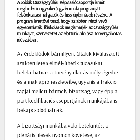
A Jobbik Országgyűlési Képviselőcsoportja ismét
meghirdeti nagy sikerű gyakornoki programját
felsőoktatási hallgatók és friss diplomások részére. A
program lehetővé teszi, hogy az abban részt vevő
egyetemisták, főiskolások megismerjék az Országgyűlés
munkáját, szervezetét az előttünk álló őszi törvényalkotási
időszakban.
Az érdeklődök bármilyen, általuk kiválasztott
szakterületen elmélyíthetik tudásukat,
beleláthatnak a törvényalkotás mélységeibe
és annak apró részleteibe, ugyanis a frakció
tagjai mellett bármely bizottság, vagy épp a
párt kodifikációs csoportjának munkájába is
bekapcsolódhatnak.
A bizottsági munkába való betekintés, a
plenáris ülések nyomon követése, az