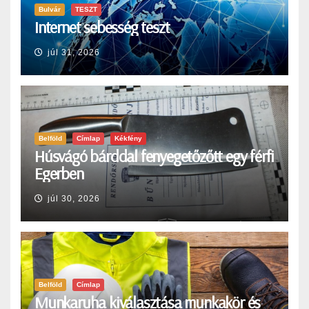
Bulvár
TESZT
Internet sebesség teszt
júl 31, 2026
Belföld
Címlap
Kékfény
Húsvágó bárddal fenyegetőzőtt egy férfi
Egerben
júl 30, 2026
Belföld
Címlap
Munkaruha kiválasztása munkakör és