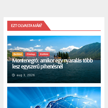
EZT OLVASTA MÁR?
Belföld
Címlap
Külföld
Montenegró: amikor egy nyaralás több
lesz egyszerű pihenésnél
aug 3, 2026