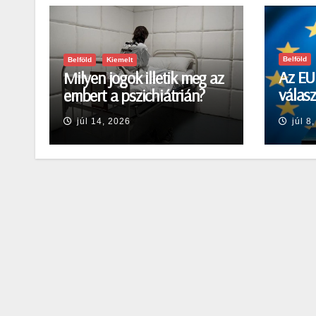
Belföld
Belföld
Kiemelt
Az EU 
Milyen jogok illetik meg az
válasz
embert a pszichiátrián?
okozt
júl 14, 2026
júl 8