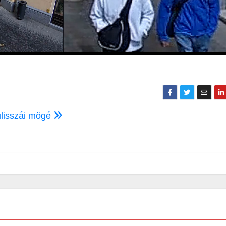
ulisszái mögé