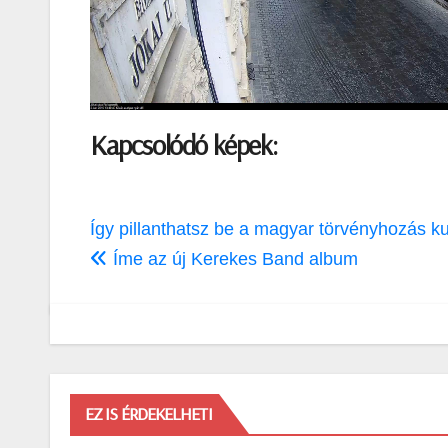
Kapcsolódó képek:
Bejegyzés
Így pillanthatsz be a magyar törvényhozás k
navigáció
Íme az új Kerekes Band album
EZ IS ÉRDEKELHETI