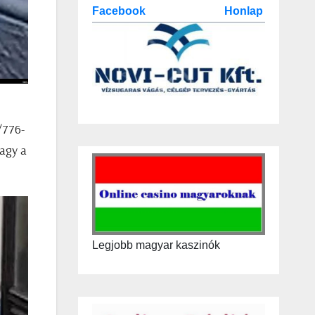
Facebook
Honlap
/776-
vagy a
Legjobb magyar kaszinók