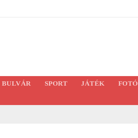
BULVÁR
SPORT
JÁTÉK
FOTÓ