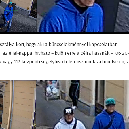
ztálya kéri, hogy aki a bűncselekménnyel kapcsolatban
 az éjjel-nappal hívható – külön erre a célra használt – 06 20
7 vagy 112 központi segélyhívó telefonszámok valamelyikén, 