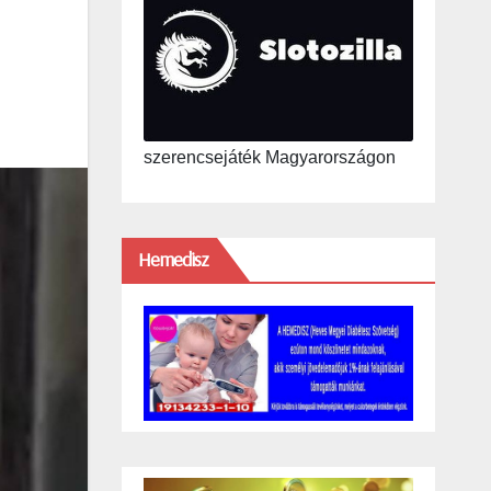
szerencsejáték Magyarországon
Hemedisz