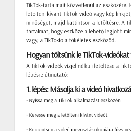
TikTok-tartalmait közvetlenül az eszközére.
letölteni kívánt TikTok-videó vagy kép linkjét
minőséget, majd kattintson a letöltésre. A Tik
tartalmat, hogy eszköze a lehető legjobb mi
vagy, a TikTokio a tökéletes eszközöd.
Hogyan töltsünk le TikTok-videókat v
A TikTok-videók vízjel nélküli letöltése a Ti
lépésre útmutató:
1. lépés: Másolja ki a videó hivatkoz
• Nyissa meg a TikTok alkalmazást eszközén.
• Keresse meg a letölteni kívánt videót.
• Koppintson a videó megosztási ikonjára (úgy néz 