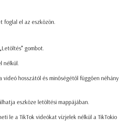
t foglal el az eszközön.
Letöltés” ​​gombot.
l nélkül.
z a videó hosszától és minőségétől függően néhány
álhatja eszköze letöltési mappájában.
eti le a TikTok videókat vízjelek nélkül a TikTokio