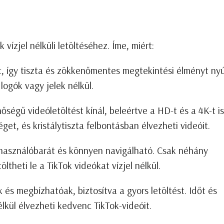
 vízjel nélküli letöltéséhez. Íme, miért:
eket, így tiszta és zökkenőmentes megtekintési élményt nyú
logók vagy jelek nélkül.
őségű videóletöltést kínál, beleértve a HD-t és a 4K-t is
et, és kristálytiszta felbontásban élvezheti videóit.
lhasználóbarát és könnyen navigálható. Csak néhány
öltheti le a TikTok videókat vízjel nélkül.
 és megbízhatóak, biztosítva a gyors letöltést. Időt és
lkül élvezheti kedvenc TikTok-videóit.