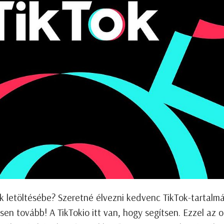
eók letöltésébe? Szeretné élvezni kedvenc TikTok-tartalm
en tovább! A TikTokio itt van, hogy segítsen. Ezzel az o