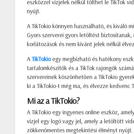
eszközzel vízjelek nélkül tölthet le TikTok 
nyújt.
A TikTokio könnyen használható, és kiváló min
Gyors szerverei gyors letöltést biztosítanak,
korlátozások és nem kívánt jelek nélkül élve
A
TikTokio
egy megbízható és hatékony eszköz 
tartalomkészítők és a TikTok rajongók szám
szervereinek köszönhetően a TikTokio gyerekj
ki a TikTokio-t még ma, és élvezze kedvenc T
Mi az a TikTokio?
A TikTokio egy ingyenes online eszköz, amely 
vízjel egy logó vagy jel, amely a letöltött vid
zökkenőmentes megtekintési élményt nyújt. 