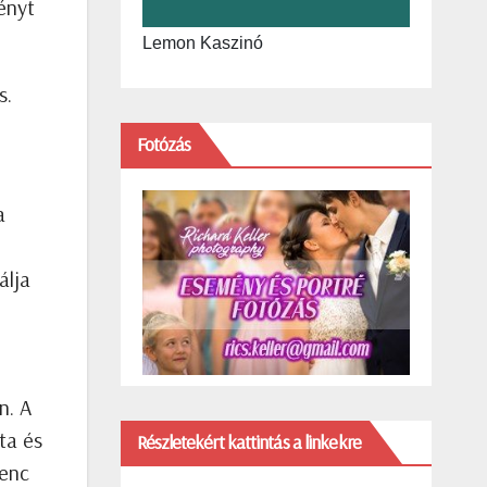
ényt
Lemon Kaszinó
s.
Fotózás
a
álja
n. A
zta és
Részletekért kattintás a linkekre
venc