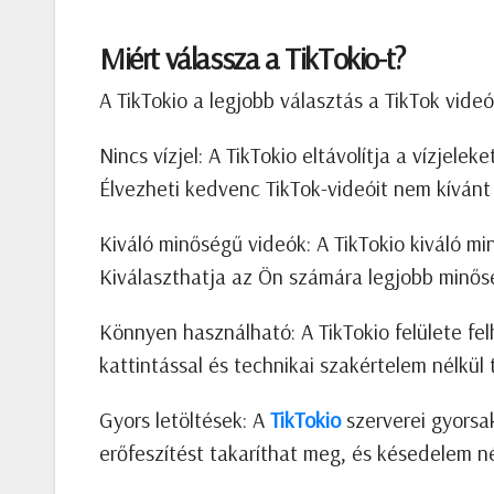
Miért válassza a TikTokio-t?
A TikTokio a legjobb választás a TikTok videók
Nincs vízjel: A TikTokio eltávolítja a vízjel
Élvezheti kedvenc TikTok-videóit nem kívánt 
Kiváló minőségű videók: A TikTokio kiváló min
Kiválaszthatja az Ön számára legjobb minőség
Könnyen használható: A TikTokio felülete fe
kattintással és technikai szakértelem nélkül t
Gyors letöltések: A
TikTokio
szerverei gyorsak
erőfeszítést takaríthat meg, és késedelem né