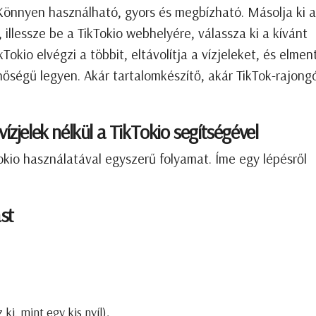
 Könnyen használható, gyors és megbízható. Másolja ki a
, illessze be a TikTokio webhelyére, válassza ki a kívánt
Tokio elvégzi a többit, eltávolítja a vízjeleket, és elment
nőségű legyen. Akár tartalomkészítő, akár TikTok-rajong
ízjelek nélkül a TikTokio segítségével
kTokio használatával egyszerű folyamat. Íme egy lépésről
ást
ki, mint egy kis nyíl).