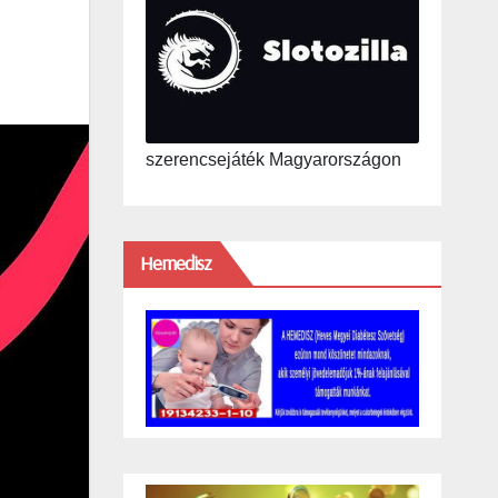
szerencsejáték Magyarországon
Hemedisz