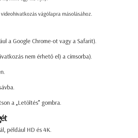
a videohivatkozás vágólapra másolásához.
ul a Google Chrome-ot vagy a Safarit).
hivatkozás nem érhető el) a címsorba).
én.
 sávba.
son a „Letöltés” ​​gombra.
gét
ál, például HD és 4K.