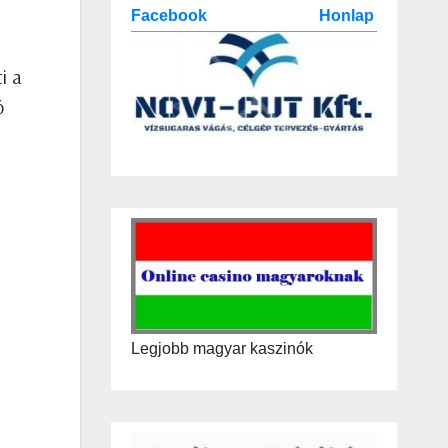
Facebook
Honlap
i a
ó
Legjobb magyar kaszinók