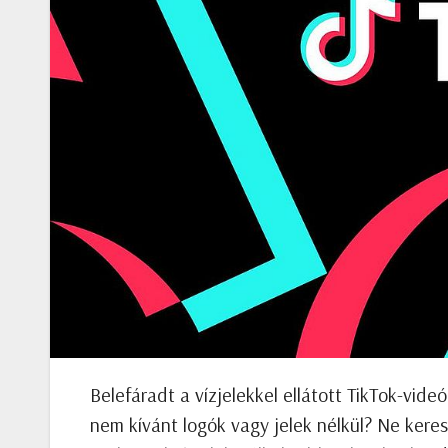
Belefáradt a vízjelekkel ellátott TikTok-vid
nem kívánt logók vagy jelek nélkül? Ne keress