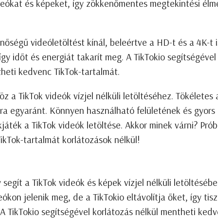
videókat és képeket, így zökkenőmentes megtekintési élm
őségű videóletöltést kínál, beleértve a HD-t és a 4K-t i
 így időt és energiát takarít meg. A TikTokio segítségével
zheti kedvenc TikTok-tartalmát.
a TikTok videók vízjel nélküli letöltéséhez. Tökéletes 
ára egyaránt. Könnyen használható felületének és gyors
áték a TikTok videók letöltése. Akkor minek várni? Prób
ikTok-tartalmát korlátozások nélkül!
segít a TikTok videók és képek vízjel nélküli letöltésébe
eókon jelenik meg, de a TikTokio eltávolítja őket, így tis
A TikTokio segítségével korlátozás nélkül mentheti ked