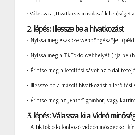
• Válassza a „Hivatkozás másolása” lehetőséget 
2. lépés: Illessze be a hivatkozást
• Nyissa meg eszköze webböngészőjét (példá
• Nyissa meg a TikTokio webhelyét (írja be (
• Érintse meg a letöltési sávot az oldal tetej
• Illessze be a másolt hivatkozást a letöltési
• Érintse meg az „Enter” gombot, vagy kattint
3. lépés: Válassza ki a Videó minősé
• A TikTokio különböző videóminőségeket kín