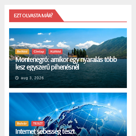
EZT OLVASTA MÁR?
Belföld
Címlap
Külföld
Montenegró: amikor egy nyaralás több
lesz egyszerű pihenésnél
aug 3, 2026
Bulvár
TESZT
Internet sebesség teszt