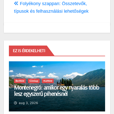
Folyékony szappan: Összetevők,
típusok és felhasználási lehetőségek
EZ IS ÉRDEKELHETI
Belföld
Címlap
Külföld
Montenegró: amikor egy nyaralás több
lesz egyszerű pihenésnél
aug 3, 2026