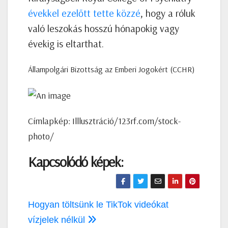
évekkel ezelőtt tette közzé
, hogy a róluk
való leszokás hosszú hónapokig vagy
évekig is eltarthat.
Állampolgári Bizottság az Emberi Jogokért (CCHR)
Címlapkép: Illlusztráció/123rf.com/stock-
photo/
Kapcsolódó képek:
Bejegyzés
Hogyan töltsünk le TikTok videókat
navigáció
vízjelek nélkül