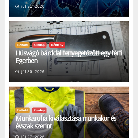
júl 31, 2026
Belföld
Címlap
Kékfény
Húsvágó bárddal fenyegetőzőtt egy férfi
Egerben
júl 30, 2026
Belföld
Címlap
Munkaruha kiválasztása munkakör és
évszak szerint
júl 27, 2026