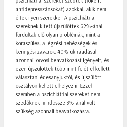
pszichiátriai szereket szedtek (főként
antidepresszánsokat) azokkal, akik nem
éltek ilyen szerekkel. A pszichiátriai
szereknek kitett újszülöttek 62%-ánál
fordultak elő olyan problémák, mint a
koraszülés, a légzési nehézségek és
keringési zavarok. 40%-uk ráadásul
azonnali orvosi beavatkozást igényelt, és
ezen újszülöttek több mint felét el kellett
választani édesanyjuktól, és újszülött
osztályon kellett elhelyezni. Ezzel
szemben a pszichiátriai szereket nem
szedőknek mindössze 3%-ánál volt
szükség azonnali beavatkozásra.