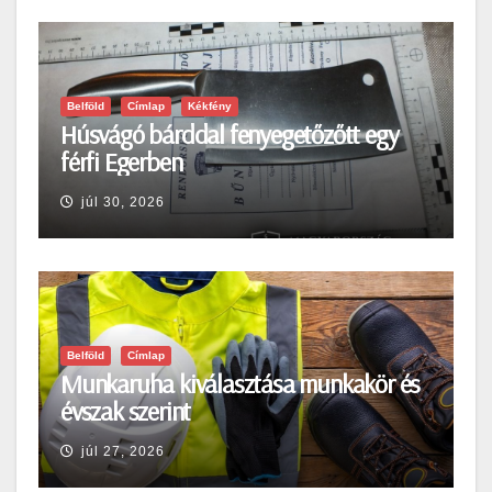
Belföld
Címlap
Kékfény
Húsvágó bárddal fenyegetőzőtt egy
férfi Egerben
júl 30, 2026
Belföld
Címlap
Munkaruha kiválasztása munkakör és
évszak szerint
júl 27, 2026