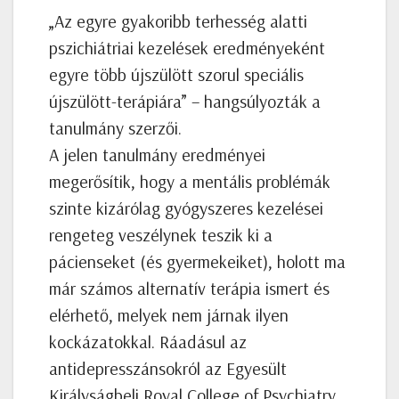
„Az egyre gyakoribb terhesség alatti
pszichiátriai kezelések eredményeként
egyre több újszülött szorul speciális
újszülött-terápiára” – hangsúlyozták a
tanulmány szerzői.
A jelen tanulmány eredményei
megerősítik, hogy a mentális problémák
szinte kizárólag gyógyszeres kezelései
rengeteg veszélynek teszik ki a
pácienseket (és gyermekeiket), holott ma
már számos alternatív terápia ismert és
elérhető, melyek nem járnak ilyen
kockázatokkal. Ráadásul az
antidepresszánsokról az Egyesült
Királyságbeli Royal College of Psychiatry