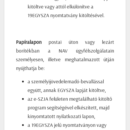
kitöltve vagy attól elkülönítve a
19EGYSZA nyomtatvány kitöltésével.
Papíralapon
postai úton vagy lezárt
borítékban a NAV ügyfélszolgálatain
személyesen, illetve meghatalmazott útján
nyújthatja be:
a személyijövedelemadó-bevallással
együtt, annak EGYSZA lapját kitöltve,
az e-SZJA felületen megtalálható kitöltő
program segítségével elkészített, majd
kinyomtatott nyilatkozati lapon,
a 19EGYSZA jelű nyomtatványon vagy