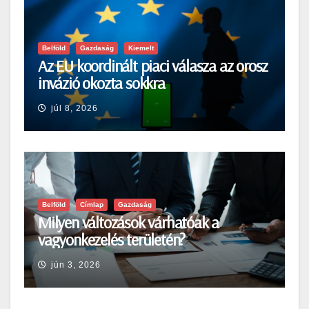
Belföld
Gazdaság
Kiemelt
Az EU koordinált piaci válasza az orosz
invázió okozta sokkra
júl 8, 2026
Belföld
Címlap
Gazdaság
Milyen változások várhatóak a
vagyonkezelés területén?
jún 3, 2026