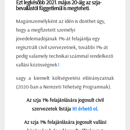
Ezt legkésőbb 2021. május 20-áig az szja-
bevallástól függetlenül is megteheti.
Magánszemélyként az idén is dönthet úgy,
hogy a megfizetett személyi
jövedelemadójának 1%-át felajánlja egy
regisztrált civil szervezetnek, további 1%-át
pedig valamely technikai számmal rendelkező
vallási közösségnek
1
vagy a kiemelt költségvetési előirányzatnak
(2020-ban a Nemzeti Tehetség Programnak).
Az szja 1% felajánlására jogosult civil
szervezetek listája
itt érhető el
.
Az szja 1% felajánlására jogosult vallási