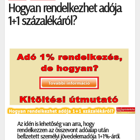
Hogyan rendelkezhet adója
1+1 százalékáról?
Az idén is lehetőség van arra, hogy
rendelkezzen az összevont adóalap után
befizetett személyi jövedelemadója 1+1%-áról.