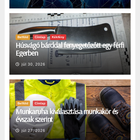
Belföld
Címlap
Kékfény
Húsvágó bárddal fenyegetőzőtt egy férfi
Egerben
júl 30, 2026
Belföld
Címlap
Munkaruha kiválasztása munkakör és
évszak szerint
júl 27, 2026