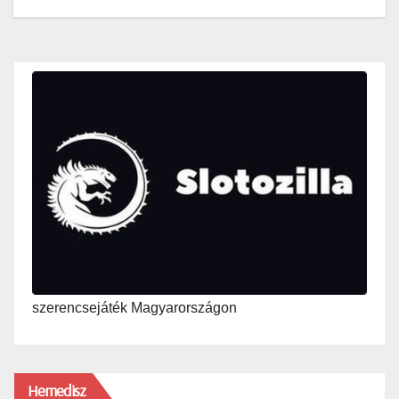
szerencsejáték Magyarországon
Hemedisz