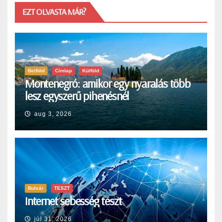
EZT OLVASTA MÁR?
Belföld
Címlap
Külföld
Montenegró: amikor egy nyaralás több
lesz egyszerű pihenésnél
aug 3, 2026
Bulvár
TESZT
Internet sebesség teszt
júl 31, 2026