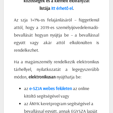
közösségek és a kiemelt előirányzat
listája
itt érhető el
.
Az szja 1+1%-os felajánlásáról – függetlenül
attól, hogy a 2019-es személyijövedelemadó-
bevallását hogyan nyújtja be – a bevallással
együtt vagy akár attól elkülönülten is
rendelkezhet.
Ha a magánszemély rendelkezik elektronikus
tárhellyel, nyilatkozatát a legegyszerűbb
módon,
elektronikusan
nyújthatja be:
az
e-SZJA webes felületen
az online
kitöltő segítségével vagy
az ÁNYK keretprogram segítségével a
bevallással együtt, annak EGYSZA lapját