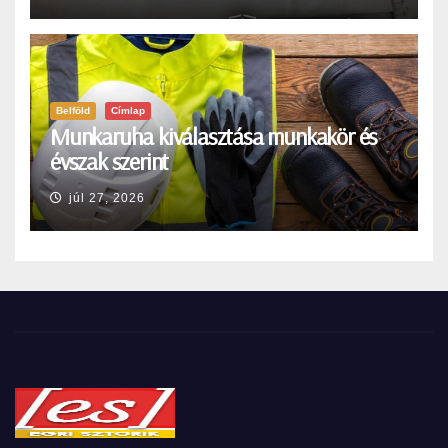
Belföld
Címlap
Munkaruha kiválasztása munkakör és
évszak szerint
júl 27, 2026