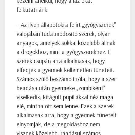
kezelni anélkül, hogy a láz okát
felkutatnánk.
– Az ilyen állapotokra felírt „gyógyszerek”
valójában tudatmódosító szerek, olyan
anyagok, amelyek sokkal közelebb állnak
a drogokhoz, mint a gyógyszerekhez. E
szerek csupán arra alkalmasak, hogy
elfedjék a gyermek kellemetlen tüneteit.
Számos szülő beszámolt róla, hogy a szer
beadása után gyermeke „zombiként”
viselkedik, kitágult pupillákkal néz maga
elé, mintha ott sem lenne. Ezek a szerek
alkalmasak arra, hogy a gyermek tüneteit
elnyomják, de a megoldáshoz nem
visznek közelebb, ráadásul számos