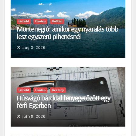
Belföld
Címlap
Külföld
Montenegró: amikor egy nyaralás több
lesz egyszerű pihenésnél
aug 3, 2026
Belföld
Címlap
Kékfény
Húsvágó bárddal fenyegetőzőtt egy
férfi Egerben
júl 30, 2026