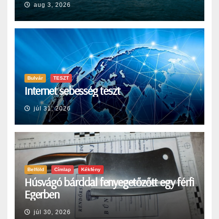
aug 3, 2026
Bulvár
TESZT
Internet sebesség teszt
júl 31, 2026
Belföld
Címlap
Kékfény
Húsvágó bárddal fenyegetőzőtt egy férfi
Egerben
júl 30, 2026