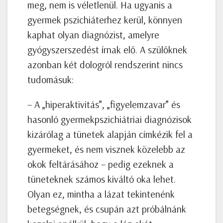
meg, nem is véletlenül. Ha ugyanis a
gyermek pszichiáterhez kerül, könnyen
kaphat olyan diagnózist, amelyre
gyógyszerszedést írnak elő. A szülőknek
azonban két dologról rendszerint nincs
tudomásuk:
– A „hiperaktivitás”, „figyelemzavar” és
hasonló gyermekpszichiátriai diagnózisok
kizárólag a tünetek alapján címkézik fel a
gyermeket, és nem visznek közelebb az
okok feltárásához – pedig ezeknek a
tüneteknek számos kiváltó oka lehet.
Olyan ez, mintha a lázat tekintenénk
betegségnek, és csupán azt próbálnánk