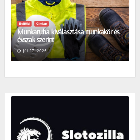
Belföld
Címlap
Munkaruha kiválasztása munkakör és
évszak szerint
júl 27, 2026