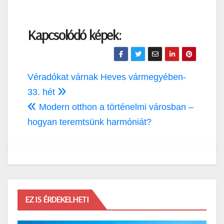
Kapcsolódó képek:
Bejegyzés
Véradókat várnak Heves vármegyében-
navigáció
33. hét
Modern otthon a történelmi városban –
hogyan teremtsünk harmóniát?
EZ IS ÉRDEKELHETI