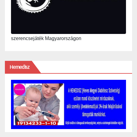
szerencsejáték Magyarországon
Hemedisz