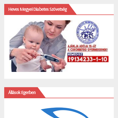
Heves Megyei Diabetes Szövetség
Állások Egerben