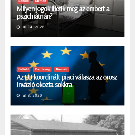
Belföld
Kiemelt
Milyen jogok illetik meg az embert a
pszichiátrián?
júl 14, 2026
Belföld
Gazdaság
Kiemelt
Az EU koordinált piaci válasza az orosz
invázió okozta sokkra
júl 8, 2026