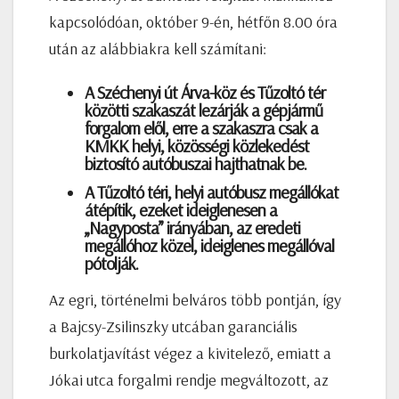
kapcsolódóan, október 9-én, hétfőn 8.00 óra
után az alábbiakra kell számítani:
A Széchenyi út Árva-köz és Tűzoltó tér
közötti szakaszát lezárják a gépjármű
forgalom elől, erre a szakaszra csak a
KMKK helyi, közösségi közlekedést
biztosító autóbuszai hajthatnak be.
A Tűzoltó téri, helyi autóbusz megállókat
átépítik, ezeket ideiglenesen a
„Nagyposta” irányában, az eredeti
megállóhoz közel, ideiglenes megállóval
pótolják.
Az egri, történelmi belváros több pontján, így
a Bajcsy-Zsilinszky utcában garanciális
burkolatjavítást végez a kivitelező, emiatt a
Jókai utca forgalmi rendje megváltozott, az