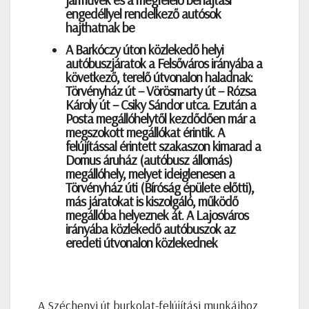
engedéllyel rendelkező autósok
hajthatnak be
A Barkóczy úton közlekedő helyi
autóbuszjáratok a Felsőváros irányába a
következő, terelő útvonalon haladnak:
Törvényház út – Vörösmarty út – Rózsa
Károly út – Csiky Sándor utca. Ezután a
Posta megállóhelytől kezdődően már a
megszokott megállókat érintik. A
felújítással érintett szakaszon kimarad a
Domus áruház (autóbusz állomás)
megállóhely, melyet ideiglenesen a
Törvényház úti (Bíróság épülete előtti),
más járatokat is kiszolgáló, működő
megállóba helyeznek át. A Lajosváros
irányába közlekedő autóbuszok az
eredeti útvonalon közlekednek
A Széchenyi út burkolat-felújítási munkáihoz