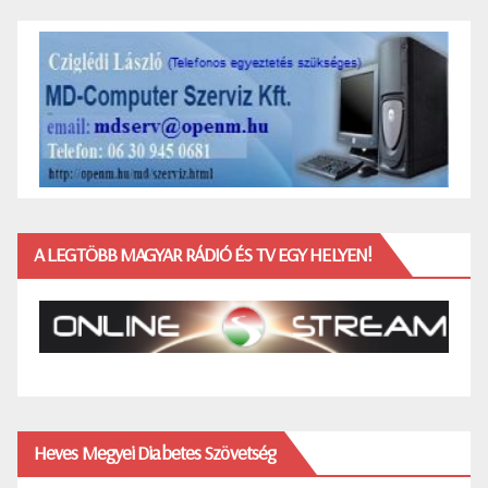
A LEGTÖBB MAGYAR RÁDIÓ ÉS TV EGY HELYEN!
Heves Megyei Diabetes Szövetség