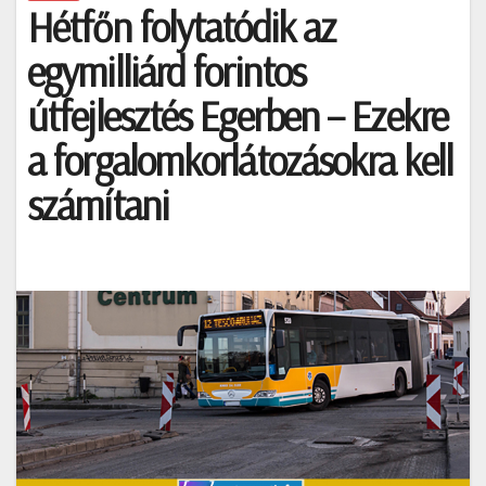
Hétfőn folytatódik az
egymilliárd forintos
útfejlesztés Egerben – Ezekre
a forgalomkorlátozásokra kell
számítani