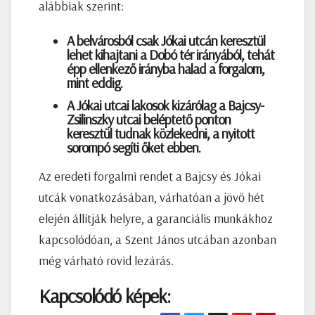
alábbiak szerint:
A belvárosból csak Jókai utcán keresztül
lehet kihajtani a Dobó tér irányából, tehát
épp ellenkező irányba halad a forgalom,
mint eddig.
A Jókai utcai lakosok kizárólag a Bajcsy-
Zsilinszky utcai beléptető ponton
keresztül tudnak közlekedni, a nyitott
sorompó segíti őket ebben.
Az eredeti forgalmi rendet a Bajcsy és Jókai
utcák vonatkozásában, várhatóan a jövő hét
elején állítják helyre, a garanciális munkákhoz
kapcsolódóan, a Szent János utcában azonban
még várható rövid lezárás.
Kapcsolódó képek: