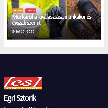
Belföld
Címlap
Munkaruha kiválasztása munkakör és
évszak szerint
júl 27, 2026
Egri Sztorik