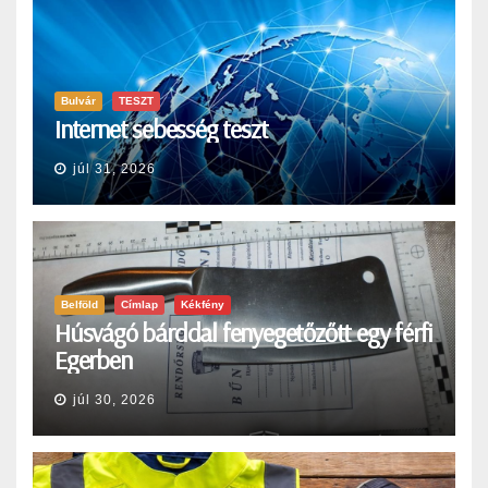
Bulvár
TESZT
Internet sebesség teszt
júl 31, 2026
Belföld
Címlap
Kékfény
Húsvágó bárddal fenyegetőzőtt egy férfi
Egerben
júl 30, 2026