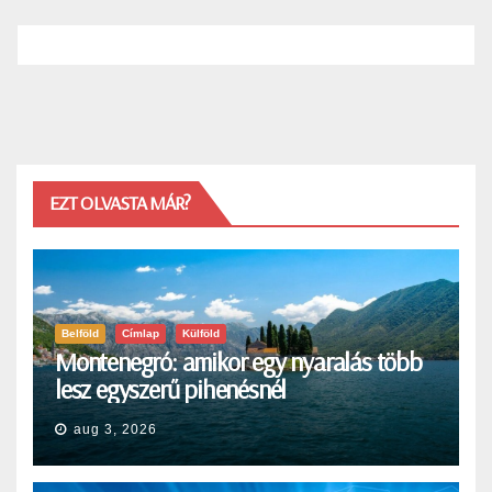
EZT OLVASTA MÁR?
Belföld
Címlap
Külföld
Montenegró: amikor egy nyaralás több
lesz egyszerű pihenésnél
aug 3, 2026