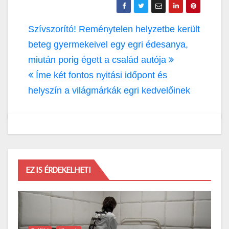
Bejegyzés
Szívszorító! Reménytelen helyzetbe került
navigáció
beteg gyermekeivel egy egri édesanya,
miután porig égett a család autója
Íme két fontos nyitási időpont és
helyszín a világmárkák egri kedvelőinek
EZ IS ÉRDEKELHETI