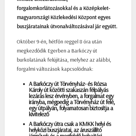
forgalomkorlátozásokkal és a Középkelet-
magyarországi Közlekedési Központ egyes
buszjáratainak útvonalváltozásával jár együtt.
Október 9-én, hétfőn reggel 8 óra után
megkezdődik Egerben a Barkóczy út
burkolatának felújítása, melyhez az alábbi,
forgalmi változások kapcsolódnak:
A Barkóczy út Törvényház- és Rózsa
Károly út közötti szakaszán félpályás
lezárás lesz érvényben, a forgalmat egy
irányba, mégpedig a Törvényház út felé,
egy útpályán, folyamatosan biztosítja a
kivitelező
A Barkóczy útra csak a KMKK helyi és
helyközi buszjáratai, az áruszállító
járművek és a megfelelő behajtási