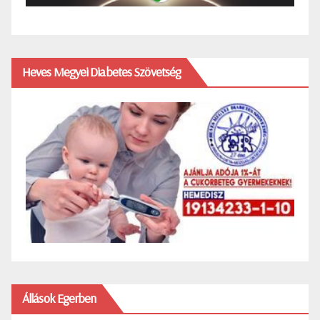
Heves Megyei Diabetes Szövetség
Állások Egerben