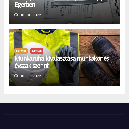
Egerben
júl 30, 2026
Belföld
Címlap
Munkaruha kiválasztása munkakör és
évszak szerint
júl 27, 2026