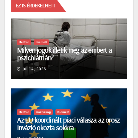
EZ IS ÉRDEKELHETI
Belföld
Kiemelt
Milyen jogok illetik meg az embert a
pszichiátrián?
júl 14, 2026
Belföld
Gazdaság
Kiemelt
Az EU koordinált piaci válasza az orosz
invázió okozta sokkra