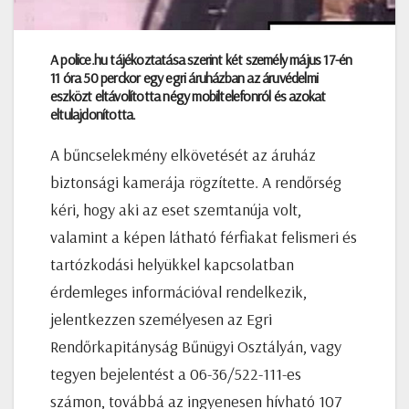
A police.hu tájékoztatása szerint két személy május 17-én
11 óra 50 perckor egy egri áruházban az áruvédelmi
eszközt eltávolította négy mobiltelefonról és azokat
eltulajdonította.
A bűncselekmény elkövetését az áruház
biztonsági kamerája rögzítette. A rendőrség
kéri, hogy aki az eset szemtanúja volt,
valamint a képen látható férfiakat felismeri és
tartózkodási helyükkel kapcsolatban
érdemleges információval rendelkezik,
jelentkezzen személyesen az Egri
Rendőrkapitányság Bűnügyi Osztályán, vagy
tegyen bejelentést a 06-36/522-111-es
számon, továbbá az ingyenesen hívható 107