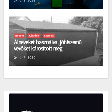
júl 8, 2026
Belföld
Kékfény
Kiemelt
Álneveket használva, jóhiszemű
vevőket károsított meg
júl 7, 2026