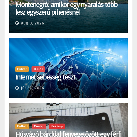
Montenegró: amikor egy nyaralás több
lesz egyszerű pihenésnél
aug 3, 2026
Bulvár
TESZT
Internet sebesség teszt
júl 31, 2026
Belföld
Címlap
Kékfény
Húsvágó bárddal fenyegetőzőtt egy férfi