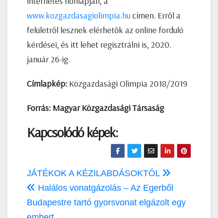
internetes honlapján, a
www.kozgazdasagiolimpia.hu
címen. Erről a
felületről lesznek elérhetők az online forduló
kérdései, és itt lehet regisztrálni is, 2020.
január 26-ig.
Címlapkép:
Közgazdasági Olimpia 2018/2019
Forrás:
Magyar Közgazdasági Társaság
Kapcsolódó képek:
Bejegyzés
JÁTÉKOK A KÉZILABDÁSOKTÓL
navigáció
Halálos vonatgázolás – Az Egerből
Budapestre tartó gyorsvonat elgázolt egy
embert