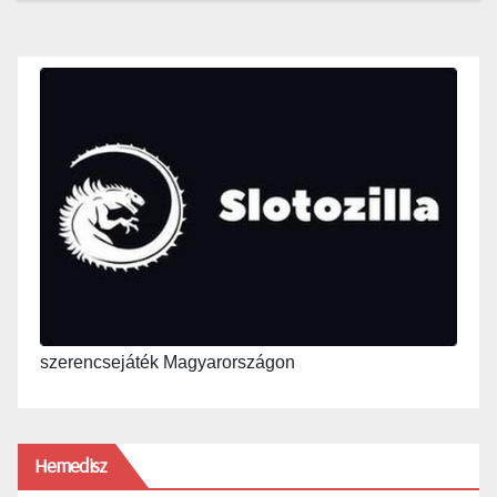
szerencsejáték Magyarországon
Hemedisz