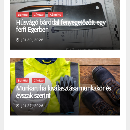
Belföld
Címlap
Kékfény
Húsvágó bárddal fenyegetőzőtt egy
férfi Egerben
júl 30, 2026
Belföld
Címlap
Munkaruha kiválasztása munkakör és
évszak szerint
júl 27, 2026