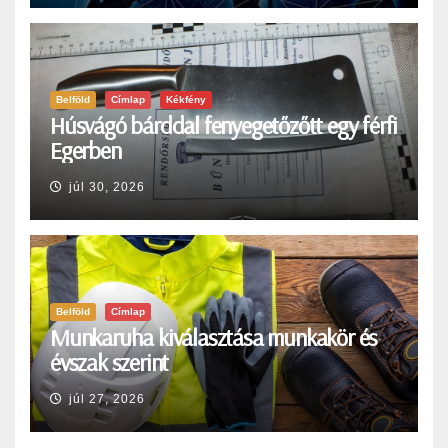
Belföld
Címlap
Kékfény
Húsvágó bárddal fenyegetőzőtt egy férfi
Egerben
júl 30, 2026
Belföld
Címlap
Munkaruha kiválasztása munkakör és
évszak szerint
júl 27, 2026