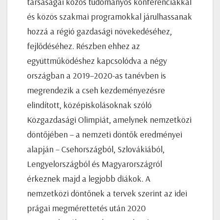
társaságai közös tudományos konferenciákkal
és közös szakmai programokkal járulhassanak
hozzá a régió gazdasági növekedéséhez,
fejlődéséhez. Részben ehhez az
együttműködéshez kapcsolódva a négy
országban a 2019–2020-as tanévben is
megrendezik a cseh kezdeményezésre
elindított, középiskolásoknak szóló
Közgazdasági Olimpiát, amelynek nemzetközi
döntőjében – a nemzeti döntők eredményei
alapján – Csehországból, Szlovákiából,
Lengyelországból és Magyarországról
érkeznek majd a legjobb diákok. A
nemzetközi döntőnek a tervek szerint az idei
prágai megmérettetés után 2020