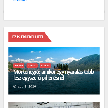
EZ IS ÉRDEKELHETI
Belföld
Címlap
Külföld
Montenegró: amikor egy nyaralás több
lesz egyszerű pihenésnél
aug 3, 2026