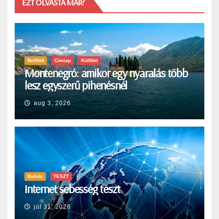
EZT OLVASTA MÁR?
Belföld
Címlap
Külföld
Montenegró: amikor egy nyaralás több
lesz egyszerű pihenésnél
aug 3, 2026
Bulvár
TESZT
Internet sebesség teszt
júl 31, 2026