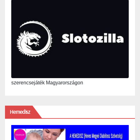
szerencsejáték Magyarországon
Hemedisz