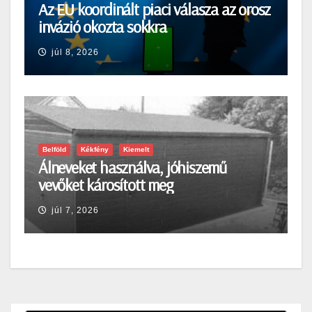
Az EU koordinált piaci válasza az orosz
invázió okozta sokkra
júl 8, 2026
Belföld
Kékfény
Kiemelt
Álneveket használva, jóhiszemű
vevőket károsított meg
júl 7, 2026