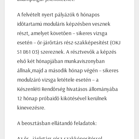
A felvételt nyert pályázók 6 hónapos
időtartamú moduláris képzésben vesznek
részt, amelyet követően – sikeres vizsga
esetén – őr-járőrtárs rész-szakképesítést (OKJ
51 861 03) szereznek. A résztvevők a képzés
első két hónapjában munkaviszonyban
állnak,majd a második hónap végén – sikeres
modulzáró vizsga letétele esetén – a
Készenléti Rendőrség hivatásos állományába
12 hónap próbaidő kikötésével kerülnek
kinevezésre.
A beosztásban ellátandó feladatok:
Az őr-, járőrtárs rész-szakképesítéssel