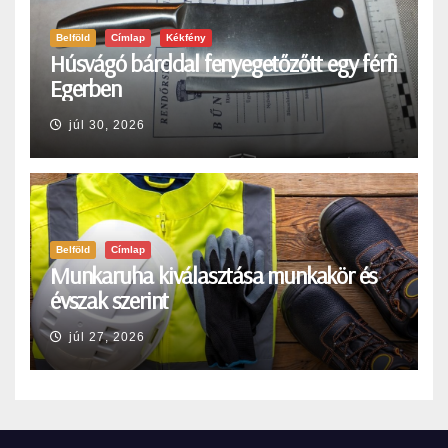
Belföld
Címlap
Kékfény
Húsvágó bárddal fenyegetőzőtt egy férfi
Egerben
júl 30, 2026
Belföld
Címlap
Munkaruha kiválasztása munkakör és
évszak szerint
júl 27, 2026