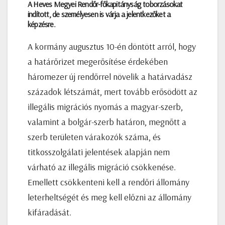
A Heves Megyei Rendőr-főkapitányság toborzásokat
indított, de személyesen is várja a jelentkezőket a
képzésre.
A kormány augusztus 10-én döntött arról, hogy
a határőrizet megerősítése érdekében
háromezer új rendőrrel növelik a határvadász
századok létszámát, mert tovább erősödött az
illegális migrációs nyomás a magyar-szerb,
valamint a bolgár-szerb határon, megnőtt a
szerb területen várakozók száma, és
titkosszolgálati jelentések alapján nem
várható az illegális migráció csökkenése.
Emellett csökkenteni kell a rendőri állomány
leterheltségét és meg kell előzni az állomány
kifáradását.