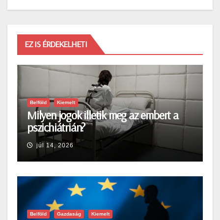
EZ IS ÉRDEKELHETI
Belföld
Kiemelt
Milyen jogok illetik meg az embert a
pszichiátrián?
júl 14, 2026
Belföld
Gazdaság
Kiemelt