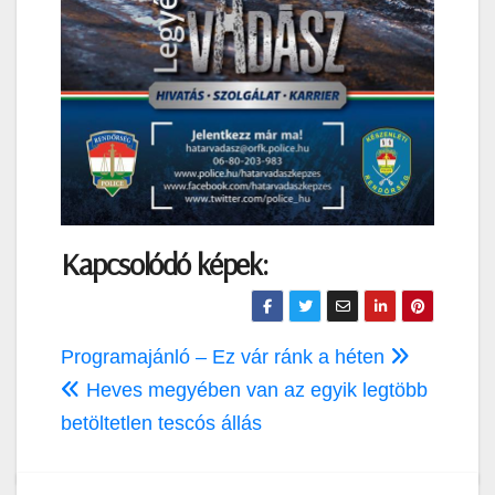
Kapcsolódó képek:
Bejegyzés
Programajánló – Ez vár ránk a héten
navigáció
Heves megyében van az egyik legtöbb
betöltetlen tescós állás