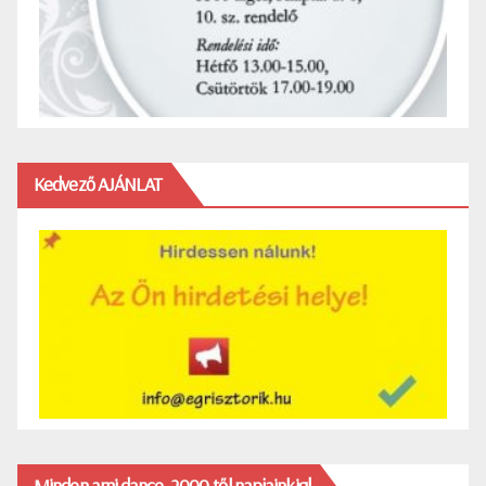
Kedvező AJÁNLAT
Minden ami dance, 2000-től napjainkig!