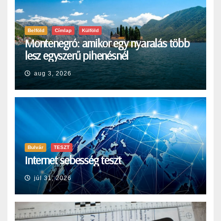
Belföld
Címlap
Külföld
Montenegró: amikor egy nyaralás több
lesz egyszerű pihenésnél
aug 3, 2026
Bulvár
TESZT
Internet sebesség teszt
júl 31, 2026