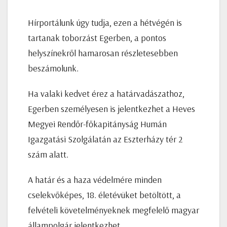
Hírportálunk úgy tudja, ezen a hétvégén is
tartanak toborzást Egerben, a pontos
helyszínekről hamarosan részletesebben
beszámolunk.
Ha valaki kedvet érez a határvadászathoz,
Egerben személyesen is jelentkezhet a Heves
Megyei Rendőr-főkapitányság Humán
Igazgatási Szolgálatán az Eszterházy tér 2
szám alatt.
A határ és a haza védelmére minden
cselekvőképes, 18. életévüket betöltött, a
felvételi követelményeknek megfelelő magyar
állampolgár jelentkezhet.