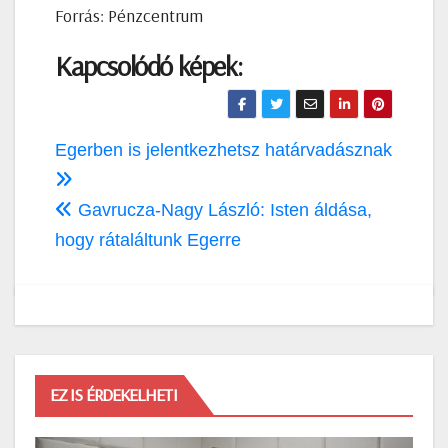
Forrás: Pénzcentrum
Kapcsolódó képek:
Bejegyzés
Egerben is jelentkezhetsz határvadásznak
navigáció
Gavrucza-Nagy László: Isten áldása,
hogy rátaláltunk Egerre
EZ IS ÉRDEKELHETI