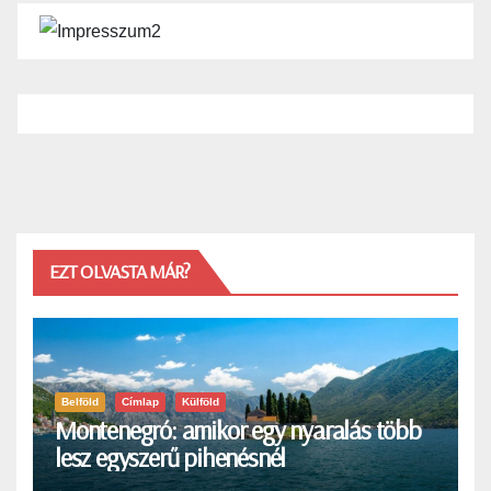
EZT OLVASTA MÁR?
Belföld
Címlap
Külföld
Montenegró: amikor egy nyaralás több
lesz egyszerű pihenésnél