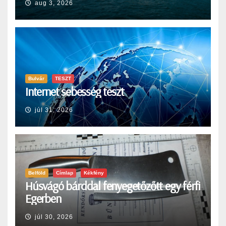
aug 3, 2026
Bulvár
TESZT
Internet sebesség teszt
júl 31, 2026
Belföld
Címlap
Kékfény
Húsvágó bárddal fenyegetőzőtt egy férfi
Egerben
júl 30, 2026