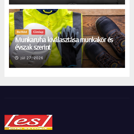
Belföld
Címlap
Munkaruha kiválasztása munkakör és
évszak szerint
júl 27, 2026