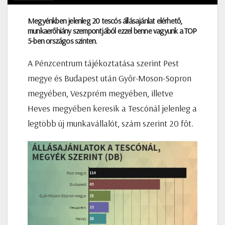
Megyénkben jelenleg 20 tescós állásajánlat elérhető,
munkaerőhiány szempontjából ezzel benne vagyunk a TOP
5-ben országos szinten.
A Pénzcentrum tájékoztatása szerint Pest
megye és Budapest után Győr-Moson-Sopron
megyében, Veszprém megyében, illetve
Heves megyében keresik a Tescónál jelenleg a
legtöbb új munkavállalót, szám szerint 20 főt.