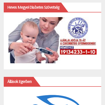
Heves Megyei Diabetes Szövetség
Állások Egerben