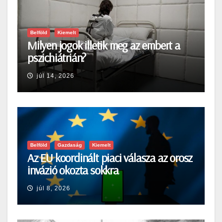
Belföld
Kiemelt
Milyen jogok illetik meg az embert a
pszichiátrián?
júl 14, 2026
Belföld
Gazdaság
Kiemelt
Az EU koordinált piaci válasza az orosz
invázió okozta sokkra
júl 8, 2026