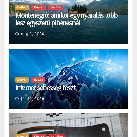
Belföld
Címlap
Külföld
Montenegró: amikor egy nyaralás több
lesz egyszerű pihenésnél
aug 3, 2026
Bulvár
TESZT
Internet sebesség teszt
júl 31, 2026
Belföld
Címlap
Kékfény