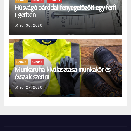
Húsvágó bárddal fenyegetőzőtt egy férfi
Egerben
júl 30, 2026
Belföld
Címlap
Munkaruha kiválasztása munkakör és
évszak szerint
júl 27, 2026