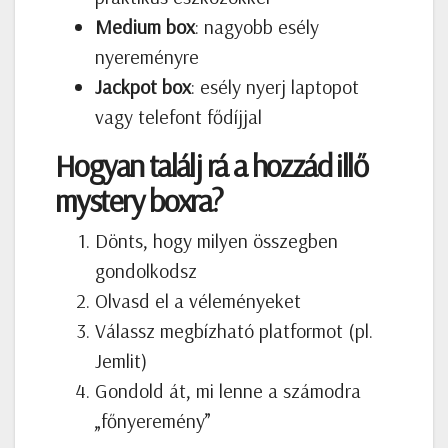
Medium box
: nagyobb esély
nyereményre
Jackpot box
: esély nyerj laptopot
vagy telefont fődíjjal
Hogyan találj rá a hozzád illő
mystery boxra?
Dönts, hogy milyen összegben
gondolkodsz
Olvasd el a véleményeket
Válassz megbízható platformot (pl.
Jemlit)
Gondold át, mi lenne a számodra
„főnyeremény”