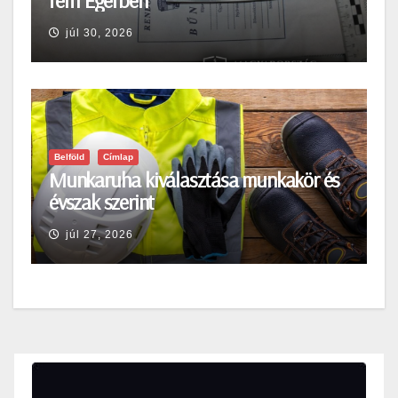
férfi Egerben
júl 30, 2026
Belföld
Címlap
Munkaruha kiválasztása munkakör és
évszak szerint
júl 27, 2026