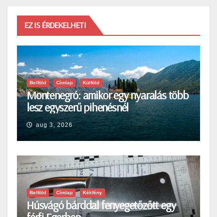
EZ IS ÉRDEKELHETI
Belföld
Címlap
Külföld
Montenegró: amikor egy nyaralás több
lesz egyszerű pihenésnél
aug 3, 2026
Belföld
Címlap
Kékfény
Húsvágó bárddal fenyegetőzőtt egy