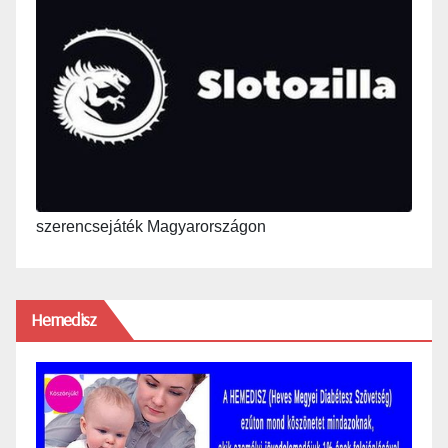
szerencsejáték Magyarországon
Hemedisz