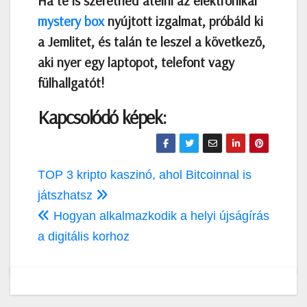
Ha te is szeretnéd átélni az elektronikai
mystery box
nyújtott izgalmat, próbáld ki
a Jemlitet, és talán te leszel a következő,
aki nyer egy laptopot, telefont vagy
fülhallgatót!
Kapcsolódó képek:
Bejegyzés
TOP 3 kripto kaszinó, ahol Bitcoinnal is
navigáció
játszhatsz
Hogyan alkalmazkodik a helyi újságírás
a digitális korhoz