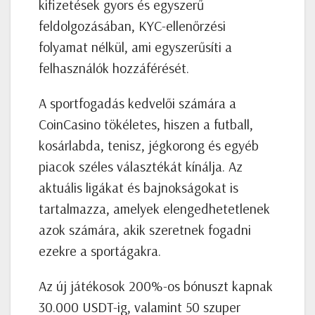
kifizetések gyors és egyszerű
feldolgozásában, KYC-ellenőrzési
folyamat nélkül, ami egyszerűsíti a
felhasználók hozzáférését.
A sportfogadás kedvelői számára a
CoinCasino tökéletes, hiszen a futball,
kosárlabda, tenisz, jégkorong és egyéb
piacok széles választékát kínálja. Az
aktuális ligákat és bajnokságokat is
tartalmazza, amelyek elengedhetetlenek
azok számára, akik szeretnek fogadni
ezekre a sportágakra.
Az új játékosok 200%-os bónuszt kapnak
30.000 USDT-ig, valamint 50 szuper