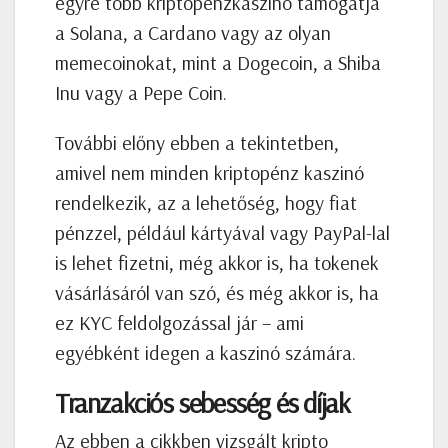
egyre több kriptopénzkaszinó támogatja
a Solana, a Cardano vagy az olyan
memecoinokat, mint a Dogecoin, a Shiba
Inu vagy a Pepe Coin.
További előny ebben a tekintetben,
amivel nem minden kriptopénz kaszinó
rendelkezik, az a lehetőség, hogy fiat
pénzzel, például kártyával vagy PayPal-lal
is lehet fizetni, még akkor is, ha tokenek
vásárlásáról van szó, és még akkor is, ha
ez KYC feldolgozással jár – ami
egyébként idegen a kaszinó számára.
Tranzakciós sebesség és díjak
Az ebben a cikkben vizsgált kripto