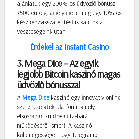
ajánlatuk egy 200%-os üdvözlő bónusz
7500 euróig, amely mellé még egy 10%-os
készpénzvisszatérítést is kapunk a
veszteségeink után.
Érdekel az Instant Casino
3. Mega Dice – Az egyik
legjobb Bitcoin kaszinó magas
üdvözlő bónusszal
A
Mega Dice
kaszinó egy innovatív online
szerencsejáték-platform, amely
elsősorban kriptovaluta-barát
működéséről ismert. A kaszinó
különlegessége, hogy Telegramon