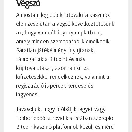
Végszó
A mostani legjobb kriptovaluta kaszinók
elemzése után a végső következtetésünk
az, hogy van néhány olyan platform,
amely minden szempontból kiemelkedik.
Páratlan játékélményt nyújtanak,
támogatják a Bitcoint és más
kriptovalutákat, azonnali ki- és
kifizetésekkel rendelkeznek, valamint a
regisztráció is percek kérdése és
ingyenes.
Javasoljuk, hogy próbálj ki egyet vagy
többet ebből a rövid kis listában szereplő
Bitcoin kaszinó platformok közül, és mérd