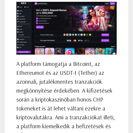
A platform támogatja a Bitcoint, az
Ethereumot és az USDT-t (Tether) az
azonnali, jutalékmentes tranzakciók
megkönnyítése érdekében. A kifizetések
során a kriptokaszinóban honos CHP
tokeneket is át lehet váltani ezekre a
kriptovalutákra. Ami a tranzakciókat illeti,
a platform kiemelkedik a befizetések és