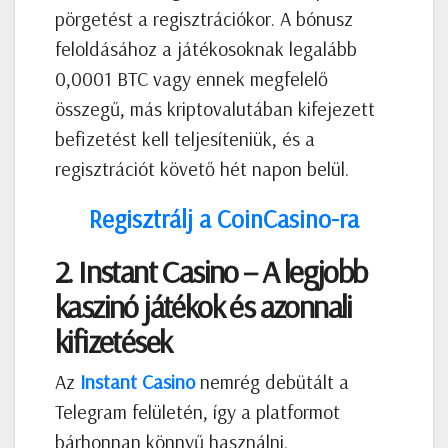
pörgetést a regisztrációkor. A bónusz
feloldásához a játékosoknak legalább
0,0001 BTC vagy ennek megfelelő
összegű, más kriptovalutában kifejezett
befizetést kell teljesíteniük, és a
regisztrációt követő hét napon belül.
Regisztrálj a CoinCasino-ra
2. Instant Casino – A legjobb
kaszinó játékok és azonnali
kifizetések
Az
Instant Casino
nemrég debütált a
Telegram felületén, így a platformot
bárhonnan könnyű használni.