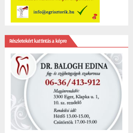
Részletekért kattintás a képre