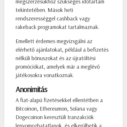
megszerzésükhöz szükséges időtartam
tekintetében. Mások heti
rendszerességgel cashback vagy
rakeback programokat tartalmaznak.
Emellett érdemes megvizsgálni az
elérhető ajánlatokat, például a befizetés
nélküli bónuszokat és az újratöltési
promóciókat, amelyek már a meglévő
játékosokra vonatkoznak.
Anonimitás
A fiat-alapú fizetésekkel ellentétben a
Bitcoinon, Ethereumon, Solana vagy
Dogecoinon keresztüli tranzakciók
lenyomozhatatlanok, és elkerülhetik a