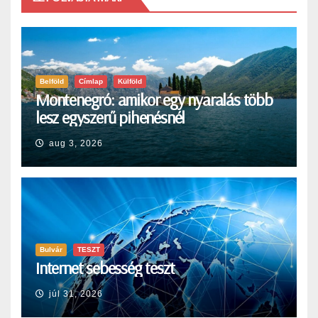
Belföld
Címlap
Külföld
Montenegró: amikor egy nyaralás több
lesz egyszerű pihenésnél
aug 3, 2026
Bulvár
TESZT
Internet sebesség teszt
júl 31, 2026