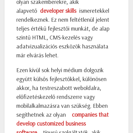
olyan szakemberekre, akik
alapvető
developer skills
ismeretekkel
rendelkeznek. Ez nem feltétlenül jelent
teljes értékű fejlesztői munkát, de alap
szintű HTML, CMS-kezelés vagy
adatvizualizációs eszközök használata
már elvárás lehet.
Ezen kívül sok helyi médium dolgozik
együtt külsős fejlesztőkkel, különösen
akkor, ha testreszabott weboldalra,
előfizetéskezelő rendszerre vagy
mobilalkalmazásra van szükség. Ebben
segíthetnek az olyan
companies that
develop customized business
software
típusú szolgáltatók, akik