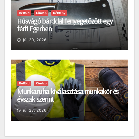
Belföld
Címlap
Kékfény
Húsvágó bárddal fenyegetőzőtt egy
férfi Egerben
júl 30, 2026
Belföld
Címlap
Munkaruha kiválasztása munkakör és
évszak szerint
júl 27, 2026