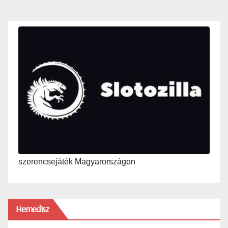
szerencsejáték Magyarországon
Hemedisz