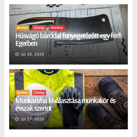
Belföld
Címlap
Kékfény
Húsvágó bárddal fenyegetőzőtt egy férfi
Egerben
júl 30, 2026
Belföld
Címlap
Munkaruha kiválasztása munkakör és
évszak szerint
júl 27, 2026