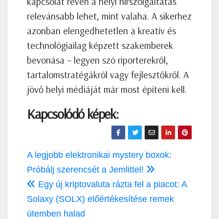
kapcsolat révén a helyi hírszolgáltatás
relevánsabb lehet, mint valaha. A sikerhez
azonban elengedhetetlen a kreatív és
technológiailag képzett szakemberek
bevonása – legyen szó riporterekről,
tartalomstratégákról vagy fejlesztőkről. A
jövő helyi médiáját már most építeni kell.
Kapcsolódó képek:
Bejegyzés
A legjobb elektronikai mystery boxok:
navigáció
Próbálj szerencsét a Jemlittel!
Egy új kriptovaluta rázta fel a piacot: A
Solaxy (SOLX) előértékesítése remek
ütemben halad