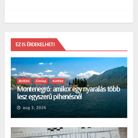
EZ IS ÉRDEKELHETI
Belföld
Címlap
Külföld
Montenegró: amikor egy nyaralás több
lesz egyszerű pihenésnél
aug 3, 2026