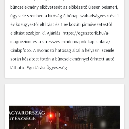
bűncselekmény elkövetését az előkészítő ülésen beismeri,
úgy vele szemben a bíróság 8 hónap szabadságvesztést 1
év közügyektől eltiltást és 1 év közúti járművezetéstől
eltiltást szabjon ki. Ajánlás: https://egrisztorik.hu/a-
magnezium-es-a-stresszes-mindennapok-kapcsolata/
Címlapfotó: A nyomozó hatóság által a helyszíni szemle
során készített fotón a bűncselekménnyel érintett autó
látható. Egri Járási Ügyészség