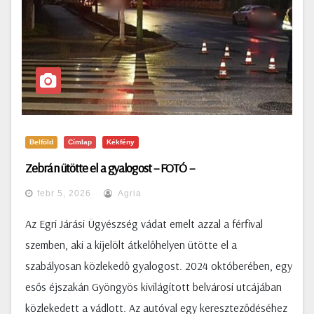
Belföld
Címlap
Kékfény
Zebrán ütötte el a gyalogost – FOTÓ –
febr 5, 2026
Agria
Az Egri Járási Ügyészség vádat emelt azzal a férfival
szemben, aki a kijelölt átkelőhelyen ütötte el a
szabályosan közlekedő gyalogost. 2024 októberében, egy
esős éjszakán Gyöngyös kivilágított belvárosi utcájában
közlekedett a vádlott. Az autóval egy kereszteződéséhez