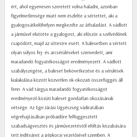
ért, ahol egyenesen szeretett volna haladni, azonban
figyelmetlensége miatt nem észlelte a sértettet, aki a
gyalogosátkelőhelyen megkezdte az áthaladást. A vádlott
a járművel elütötte a gyalogost, aki először a szélvédőnek
csapódott, majd az úttestre esett. A balesetben a sértett
olyan súlyos fej- és arcsérüléseket szenvedett, ami
maradandó fogyatékosságot eredményezett. A vádlott
szabályszegése, a baleset bekövetkezése és a sérülések
kialakulása között közvetlen ok-okozati összefüggés áll
fenn. A vád tárgya maradandó fogyatékosságot
eredményező közúti baleset gondatlan okozásának
vétsége. Az Egri Járási Ügyészség vádiratában
végrehajtásában próbaidőre felfüggesztett
szabadságvesztés és járművezetéstől eltiltás kiszabására
tett indítványt a gépkocsi vezetőjével szemben. A