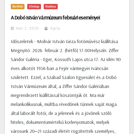
Belföld
Címlap
Kultúra
A Dobó István Vármúzeum februári eseményei
febr 2, 2026
Agria
Időszeletek - Molnár István Géza fotóművész kiállítása
Megnyitó: 2026. február 2. (hétfő) 17.00Helyszín: Ziffer
Sándor Galéria - Eger, Kossuth Lajos utca 17. Az idén 90
éves alkotót 1936-ban a Fejér vármegyei Iváncsán
született. Ezzel, a Szabad Szalon Egyesület és a Dobó
István Vármúzeum által, a Ziffer Sándor Galériában
megrendezett kiállítással köszöntjük őt. Ma már
melankolikusnak, múltba révedőnek tűnnek saját maga
által laborált fotói, de a jelennek és a jövőnek szóló
hiteles, dokumentumértékű korlenyomatok, melyek
városunk 20‒21 századi életét rögzítették személyes,