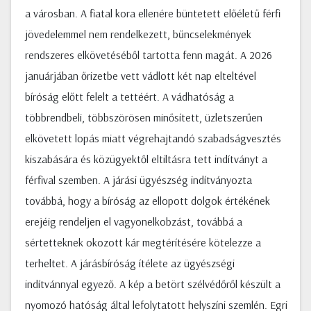
a városban. A fiatal kora ellenére büntetett előéletű férfi
jövedelemmel nem rendelkezett, bűncselekmények
rendszeres elkövetéséből tartotta fenn magát. A 2026
januárjában őrizetbe vett vádlott két nap elteltével
bíróság előtt felelt a tettéért. A vádhatóság a
többrendbeli, többszörösen minősített, üzletszerűen
elkövetett lopás miatt végrehajtandó szabadságvesztés
kiszabására és közügyektől eltiltásra tett indítványt a
férfival szemben. A járási ügyészség indítványozta
továbbá, hogy a bíróság az ellopott dolgok értékének
erejéig rendeljen el vagyonelkobzást, továbbá a
sértetteknek okozott kár megtérítésére kötelezze a
terheltet. A járásbíróság ítélete az ügyészségi
indítvánnyal egyező. A kép a betört szélvédőről készült a
nyomozó hatóság által lefolytatott helyszíni szemlén. Egri