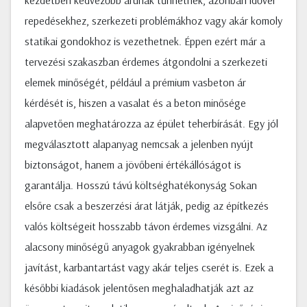
kezdetben kedvezőbb árúnak tűnhetnek, azonban idővel
repedésekhez, szerkezeti problémákhoz vagy akár komoly
statikai gondokhoz is vezethetnek. Éppen ezért már a
tervezési szakaszban érdemes átgondolni a szerkezeti
elemek minőségét, például a prémium vasbeton ár
kérdését is, hiszen a vasalat és a beton minősége
alapvetően meghatározza az épület teherbírását. Egy jól
megválasztott alapanyag nemcsak a jelenben nyújt
biztonságot, hanem a jövőbeni értékállóságot is
garantálja. Hosszú távú költséghatékonyság Sokan
elsőre csak a beszerzési árat látják, pedig az építkezés
valós költségeit hosszabb távon érdemes vizsgálni. Az
alacsony minőségű anyagok gyakrabban igényelnek
javítást, karbantartást vagy akár teljes cserét is. Ezek a
későbbi kiadások jelentősen meghaladhatják azt az