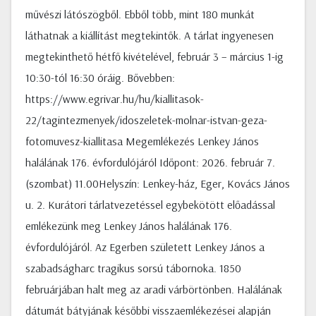
művészi látószögből. Ebből több, mint 180 munkát
láthatnak a kiállítást megtekintők. A tárlat ingyenesen
megtekinthető hétfő kivételével, február 3 – március 1-ig
10:30-tól 16:30 óráig. Bővebben:
https://www.egrivar.hu/hu/kiallitasok-
22/tagintezmenyek/idoszeletek-molnar-istvan-geza-
fotomuvesz-kiallitasa Megemlékezés Lenkey János
halálának 176. évfordulójáról Időpont: 2026. február 7.
(szombat) 11.00Helyszín: Lenkey-ház, Eger, Kovács János
u. 2. Kurátori tárlatvezetéssel egybekötött előadással
emlékezünk meg Lenkey János halálának 176.
évfordulójáról. Az Egerben született Lenkey János a
szabadságharc tragikus sorsú tábornoka. 1850
februárjában halt meg az aradi várbörtönben. Halálának
dátumát bátyjának későbbi visszaemlékezései alapján