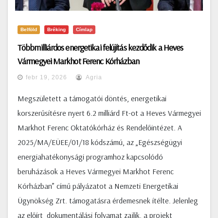
Belföld
Bréking
Címlap
Többmilliárdos energetikai felújítás kezdődik a Heves
Vármegyei Markhot Ferenc Kórházban
febr 19, 2026
Agria
Megszületett a támogatói döntés, energetikai
korszerűsítésre nyert 6.2 milliárd Ft-ot a Heves Vármegyei
Markhot Ferenc Oktatókórház és Rendelőintézet. A
2025/MA/EÜEE/01/18 kódszámú, az „Egészségügyi
energiahatékonysági programhoz kapcsolódó
beruházások a Heves Vármegyei Markhot Ferenc
Kórházban” című pályázatot a Nemzeti Energetikai
Ügynökség Zrt. támogatásra érdemesnek ítélte. Jelenleg
az előírt dokumentálási folyamat zajlik, a projekt