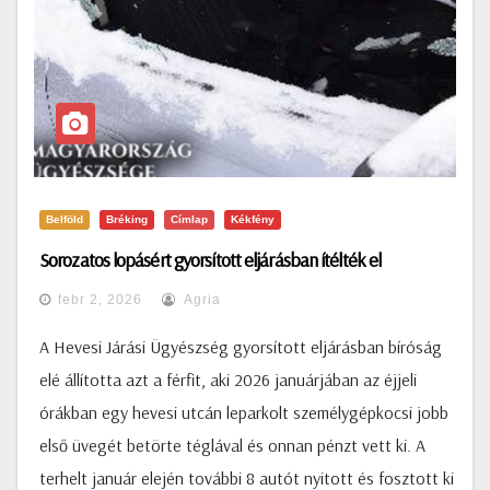
Belföld
Bréking
Címlap
Kékfény
Sorozatos lopásért gyorsított eljárásban ítélték el
febr 2, 2026
Agria
A Hevesi Járási Ügyészség gyorsított eljárásban bíróság
elé állította azt a férfit, aki 2026 januárjában az éjjeli
órákban egy hevesi utcán leparkolt személygépkocsi jobb
első üvegét betörte téglával és onnan pénzt vett ki. A
terhelt január elején további 8 autót nyitott és fosztott ki