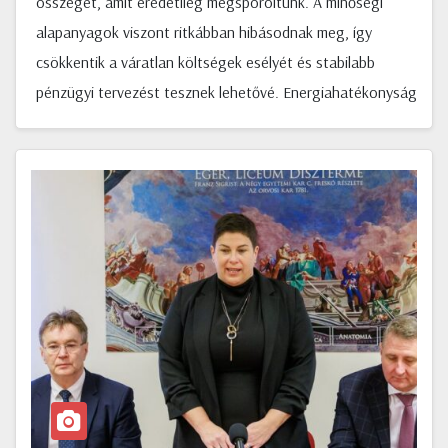
összeget, amit eredetileg megspóroltunk. A minőségi
alapanyagok viszont ritkábban hibásodnak meg, így
csökkentik a váratlan költségek esélyét és stabilabb
pénzügyi tervezést tesznek lehetővé. Energiahatékonyság