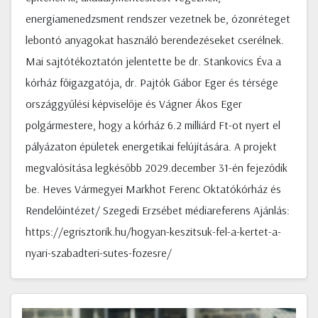
energiamenedzsment rendszer vezetnek be, ózonréteget
lebontó anyagokat használó berendezéseket cserélnek.
Mai sajtótékoztatón jelentette be dr. Stankovics Éva a
kórház főigazgatója, dr. Pajtók Gábor Eger és térsége
országgyűlési képviselője és Vágner Ákos Eger
polgármestere, hogy a kórház 6.2 milliárd Ft-ot nyert el
pályázaton épületek energetikai felújítására. A projekt
megvalósítása legkésőbb 2029.december 31-én fejeződik
be. Heves Vármegyei Markhot Ferenc Oktatókórház és
Rendelőintézet/ Szegedi Erzsébet médiareferens Ajánlás:
https://egrisztorik.hu/hogyan-keszitsuk-fel-a-kertet-a-
nyari-szabadteri-sutes-fozesre/