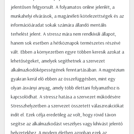
jelentősen felgyorsult. A folyamatos online jelenlét, a
munkahelyi elvárások, a magánéleti kötelezettségek és az
információáradat sokak számára állandó mentális
terhelést jelent. A stressz mára nem rendkívüli állapot,
hanem sok esetben a hétköznapok természetes részévé
vált. Ebben a környezetben egyre többen keresik azokat a
lehetőségeket, amelyek segíthetnek a szervezet
alkalmazkodóképességének fenntartásában. A magnézium
gyakran kerül elő ebben az összefüggésben, mint egy
olyan ásványi anyag, amely több élettani folyamathoz is
kapcsolódhat. A stressz hatása a szervezet működésére
Stresszhelyzetben a szervezet összetett válaszreakciókat
indít el. Ezek célja eredetileg az volt, hogy rövid távon
segítse az alkalmazkodást veszélyes vagy kihívást jelentő
helyzetekhez. A modern életben azonban ezek az