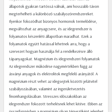
állapotok gyakran tartóssá válnak, ami hosszabb távon
megterhelheti a különböző szabályozórendszereket.
Ilyenkor fokozódhat bizonyos hormonok termelődése,
megváltozhat az anyagcsere, és az idegrendszer is
folyamatos készenléti állapotban maradhat. Ezek a
folyamatok együtt hatással lehetnek arra, hogy a
szervezet hogyan használja fel a rendelkezésre álló
tápanyagokat. Magnézium és idegrendszeri folyamatok
Az idegrendszer működése nagymértékben függ az
ásványi anyagok és elektrolitok megfelelő arányától. A
magnézium részt vehet az idegsejtek közötti jelátvitel
szabályozásában, valamint az ingerületvezetés
finomhangolásában. Stresszes időszakokban az
idegrendszer fokozott terhelésnek lehet kitéve. Ebben az
összefüggésben a magnézium olyan tényezőként jelenhet