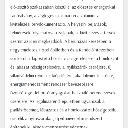
előkészítő szakaszában készül el az előzetes energetikai
tanúsítvány, a végleges szakmai terv, valamint a
kivitelezési tervdokumentáció. A helyszíni bejárások,
felmérések folyamatosan zajlanak, a kivitelezés a tervek
szerint az idén megkezdődik. A beruházás keretében a
négy emeletes Hotel épületben és a Rendelőintézetben
sor kerül a lapostető hő- és vízszigetelésére, a homlokzat
és lábazat hőszigetelésére, a nyílászárók cseréjére, új
villámvédelmi rendszer kiépítésére, akadálymentesítésre,
energiamenedzsment rendszer bevezetésére,
ózonréteget lebontó anyagokat használó berendezések
cseréjére. Az Irgalmasrendi épületben ugyancsak a
padlásfödémet, lábazatot és a homlokzatot hőszigetelik,
cserélik a nyílászárókat, új villámvédelmi rendszert
építenek ki, akadálymentesítést végeznek,