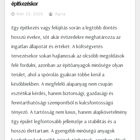
építkezéskor
febr 23, 2026
Agria
Egy építkezés vagy felújítás során a legtöbb döntés
hosszú évekre, sőt akár évtizedekre meghatározza az
ingatlan állapotát és értékét. A költségvetés
tervezésekor sokan hajlamosak az olcsóbb megoldások
felé fordulni, azonban az építőanyagok minősége olyan
terület, ahol a spórolás gyakran többe kerül a
későbbiekben. A megfelelő alapanyag nem csupán
esztétikai kérdés, hanem biztonsági, gazdasági és
fenntarthatósági szempontból is kulcsfontosságú
tényező. A tartósság nem luxus, hanem alapkövetelmény
Egy épület legfontosabb jellemzője a stabilitás és a
hosszú élettartam. A gyengébb minőségű anyagok