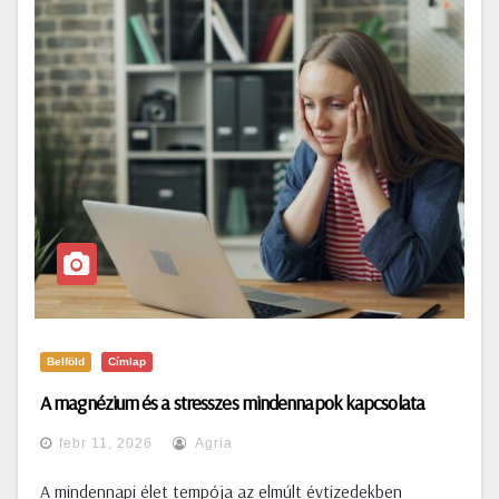
Belföld
Címlap
A magnézium és a stresszes mindennapok kapcsolata
febr 11, 2026
Agria
A mindennapi élet tempója az elmúlt évtizedekben