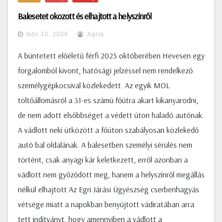
Balesetet okozott és elhajtott a helyszínről
febr 10, 2026
Agria
A büntetett előéletű férfi 2025 októberében Hevesen egy
forgalomból kivont, hatósági jelzéssel nem rendelkező
személygépkocsival közlekedett. Az egyik MOL
töltőállomásról a 31-es számú főútra akart kikanyarodni,
de nem adott elsőbbséget a védett úton haladó autónak.
A vádlott neki ütközött a főúton szabályosan közlekedő
autó bal oldalának. A balesetben személyi sérülés nem
történt, csak anyagi kár keletkezett, erről azonban a
vádlott nem győződött meg, hanem a helyszínről megállás
nélkül elhajtott Az Egri Járási Ügyészség cserbenhagyás
vétsége miatt a napokban benyújtott vádiratában arra
tett indítványt, hogy amennyiben a vádlott a