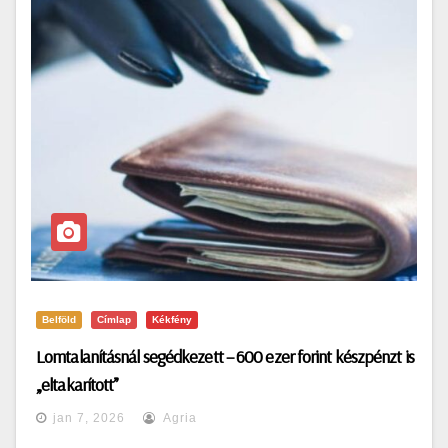
Belföld
Címlap
Kékfény
Lomtalanításnál segédkezett – 600 ezer forint készpénzt is
„eltakarított”
jan 7, 2026
Agria