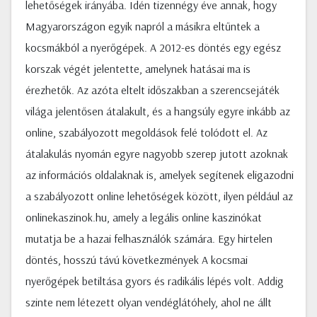
lehetőségek irányába. Idén tizennégy éve annak, hogy
Magyarországon egyik napról a másikra eltűntek a
kocsmákból a nyerőgépek. A 2012-es döntés egy egész
korszak végét jelentette, amelynek hatásai ma is
érezhetők. Az azóta eltelt időszakban a szerencsejáték
világa jelentősen átalakult, és a hangsúly egyre inkább az
online, szabályozott megoldások felé tolódott el. Az
átalakulás nyomán egyre nagyobb szerep jutott azoknak
az információs oldalaknak is, amelyek segítenek eligazodni
a szabályozott online lehetőségek között, ilyen például az
onlinekaszinok.hu, amely a legális online kaszinókat
mutatja be a hazai felhasználók számára. Egy hirtelen
döntés, hosszú távú következmények A kocsmai
nyerőgépek betiltása gyors és radikális lépés volt. Addig
szinte nem létezett olyan vendéglátóhely, ahol ne állt