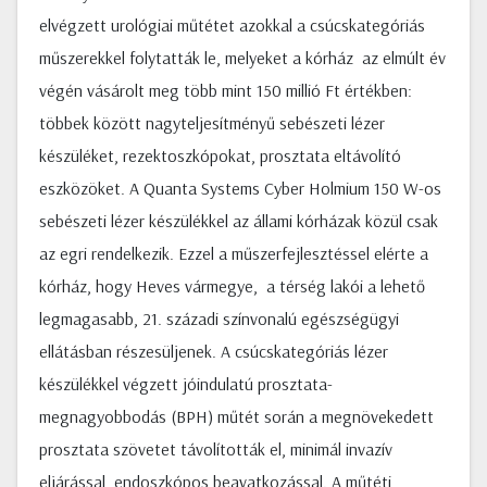
elvégzett urológiai műtétet azokkal a csúcskategóriás
műszerekkel folytatták le, melyeket a kórház az elmúlt év
végén vásárolt meg több mint 150 millió Ft értékben:
többek között nagyteljesítményű sebészeti lézer
készüléket, rezektoszkópokat, prosztata eltávolító
eszközöket. A Quanta Systems Cyber Holmium 150 W-os
sebészeti lézer készülékkel az állami kórházak közül csak
az egri rendelkezik. Ezzel a műszerfejlesztéssel elérte a
kórház, hogy Heves vármegye, a térség lakói a lehető
legmagasabb, 21. századi színvonalú egészségügyi
ellátásban részesüljenek. A csúcskategóriás lézer
készülékkel végzett jóindulatú prosztata-
megnagyobbodás (BPH) műtét során a megnövekedett
prosztata szövetet távolították el, minimál invazív
eljárással, endoszkópos beavatkozással. A műtéti