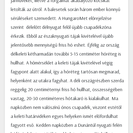
járműveket, illetve a forgalmat akadályozó kocsikat
letolták az útról. A balesetek során három ember könnyű
sérüléseket szenvedett. A HungaroMet előrejelzése
szerint délelőtt délnyugat felől újabb csapadékzóna
érkezik. Ebből az északnyugati tájak kivételével újabb
jelentősebb mennyiségű friss hó eshet. Éjfélig az ország
délkeleti kétharmadán további 5-15 centiméter hóréteg is
hullhat. A hőmérséklet a keleti tájak kivételével végig
fagypont alatt alakul, így a hóréteg tartósan megmarad,
helyenként az utakra fagyhat. A déli országrészben szerda
reggelig 20 centiméternyi friss hó hullhat, összességében
vastag, 20-30 centiméteres hótakaró is kialakulhat. Ma
napközben nem valószínű ónos csapadék, viszont estétől
a keleti határvidéken egyes helyeken ismét előfordulhat
fagyott eső. Kedden napközben a Dunántúl nyugati felén