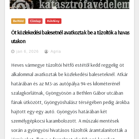
Belföld
Címlap
Kékfény
Öt közlekedési balesetnél avatkoztak be a tűzoltók a havas
utakon
jan 6, 2026
Agria
Heves vármegye tűzoltói hétfő estétől kedd reggelig öt
alkalommal avatkoztak be közlekedési baleseteknél. Atkár
határában és az M3-as autópálya 94-es kilométerénél
szalagkorlátnak, Gyöngyösön a Bethlen Gábor utcában
fának ütközött, Gyöngyöshalász térségében pedig árokba
hajtott egy-egy autó. Gyöngyös határában két
személygépkocsi karambolozott. A műszaki mentések
során a gyöngyösi hivatásos tűzoltók áramtalanították a