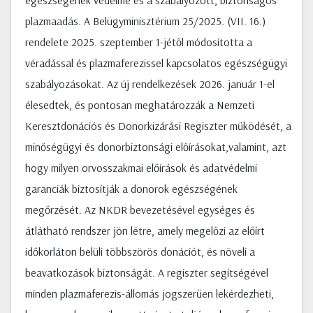
egészségének védelme és a szabályozott, biztonságos
plazmaadás. A Belügyminisztérium 25/2025. (VII. 16.)
rendelete 2025. szeptember 1-jétől módosította a
véradással és plazmaferezissel kapcsolatos egészségügyi
szabályozásokat. Az új rendelkezések 2026. január 1-el
élesedtek, és pontosan meghatározzák a Nemzeti
Keresztdonációs és Donorkizárási Regiszter működését, a
minőségügyi és donorbiztonsági előírásokat,valamint, azt
hogy milyen orvosszakmai előírások és adatvédelmi
garanciák biztosítják a donorok egészségének
megőrzését. Az NKDR bevezetésével egységes és
átlátható rendszer jön létre, amely megelőzi az előírt
időkorláton belüli többszörös donációt, és növeli a
beavatkozások biztonságát. A regiszter segítségével
minden plazmaferezis-állomás jogszerűen lekérdezheti,