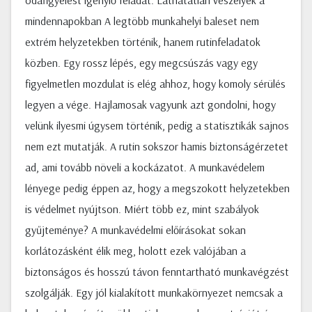
odafigyelést igénylő feladat. Láthatatlan veszélyek a
mindennapokban A legtöbb munkahelyi baleset nem
extrém helyzetekben történik, hanem rutinfeladatok
közben. Egy rossz lépés, egy megcsúszás vagy egy
figyelmetlen mozdulat is elég ahhoz, hogy komoly sérülés
legyen a vége. Hajlamosak vagyunk azt gondolni, hogy
velünk ilyesmi úgysem történik, pedig a statisztikák sajnos
nem ezt mutatják. A rutin sokszor hamis biztonságérzetet
ad, ami tovább növeli a kockázatot. A munkavédelem
lényege pedig éppen az, hogy a megszokott helyzetekben
is védelmet nyújtson. Miért több ez, mint szabályok
gyűjteménye? A munkavédelmi előírásokat sokan
korlátozásként élik meg, holott ezek valójában a
biztonságos és hosszú távon fenntartható munkavégzést
szolgálják. Egy jól kialakított munkakörnyezet nemcsak a