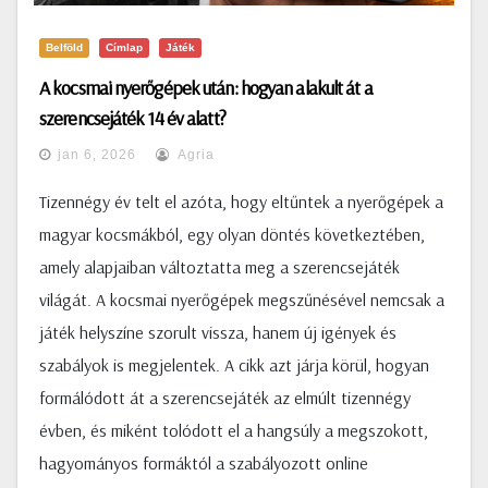
Belföld
Címlap
Játék
A kocsmai nyerőgépek után: hogyan alakult át a
szerencsejáték 14 év alatt?
jan 6, 2026
Agria
Tizennégy év telt el azóta, hogy eltűntek a nyerőgépek a
magyar kocsmákból, egy olyan döntés következtében,
amely alapjaiban változtatta meg a szerencsejáték
világát. A kocsmai nyerőgépek megszűnésével nemcsak a
játék helyszíne szorult vissza, hanem új igények és
szabályok is megjelentek. A cikk azt járja körül, hogyan
formálódott át a szerencsejáték az elmúlt tizennégy
évben, és miként tolódott el a hangsúly a megszokott,
hagyományos formáktól a szabályozott online