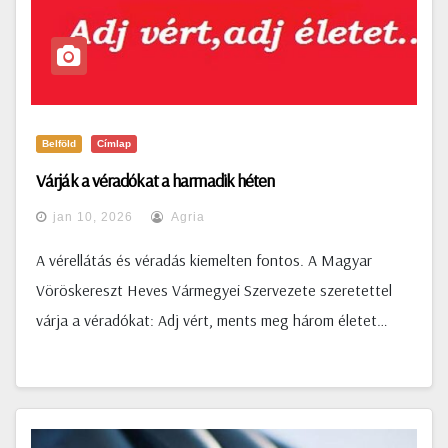
Belföld
Címlap
Várják a véradókat a harmadik héten
jan 10, 2026
Agria
A vérellátás és véradás kiemelten fontos. A Magyar
Vöröskereszt Heves Vármegyei Szervezete szeretettel
várja a véradókat: Adj vért, ments meg három életet…