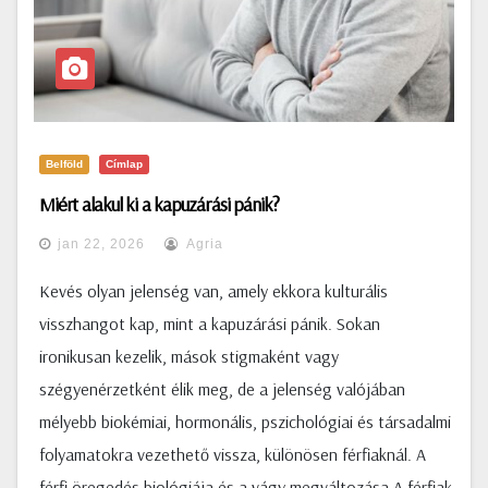
Belföld
Címlap
Miért alakul ki a kapuzárási pánik?
jan 22, 2026
Agria
Kevés olyan jelenség van, amely ekkora kulturális
visszhangot kap, mint a kapuzárási pánik. Sokan
ironikusan kezelik, mások stigmaként vagy
szégyenérzetként élik meg, de a jelenség valójában
mélyebb biokémiai, hormonális, pszichológiai és társadalmi
folyamatokra vezethető vissza, különösen férfiaknál. A
férfi öregedés biológiája és a vágy megváltozása A férfiak