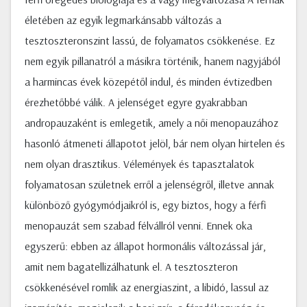
életében az egyik legmarkánsabb változás a
tesztoszteronszint lassú, de folyamatos csökkenése. Ez
nem egyik pillanatról a másikra történik, hanem nagyjából
a harmincas évek közepétől indul, és minden évtizedben
érezhetőbbé válik. A jelenséget egyre gyakrabban
andropauzaként is emlegetik, amely a női menopauzához
hasonló átmeneti állapotot jelöl, bár nem olyan hirtelen és
nem olyan drasztikus. Vélemények és tapasztalatok
folyamatosan születnek erről a jelenségről, illetve annak
különböző gyógymódjaikról is, egy biztos, hogy a férfi
menopauzát sem szabad félvállról venni. Ennek oka
egyszerű: ebben az állapot hormonális változással jár,
amit nem bagatellizálhatunk el. A tesztoszteron
csökkenésével romlik az energiaszint, a libidó, lassul az