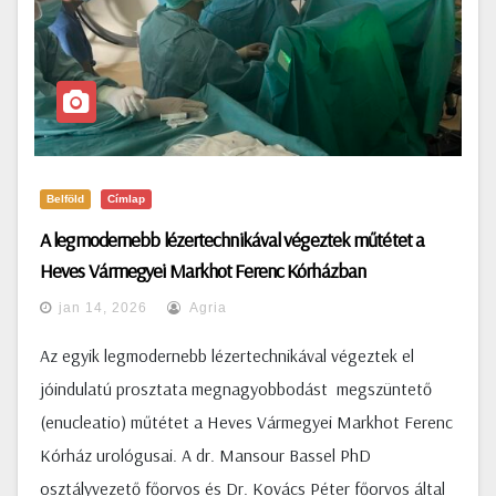
Belföld
Címlap
A legmodernebb lézertechnikával végeztek műtétet a
Heves Vármegyei Markhot Ferenc Kórházban
jan 14, 2026
Agria
Az egyik legmodernebb lézertechnikával végeztek el
jóindulatú prosztata megnagyobbodást megszüntető
(enucleatio) műtétet a Heves Vármegyei Markhot Ferenc
Kórház urológusai. A dr. Mansour Bassel PhD
osztályvezető főorvos és Dr. Kovács Péter főorvos által