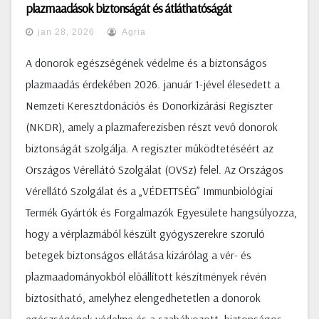
plazmaadások biztonságát és átláthatóságát
jan 28, 2026
Agria
A donorok egészségének védelme és a biztonságos
plazmaadás érdekében 2026. január 1-jével élesedett a
Nemzeti Keresztdonációs és Donorkizárási Regiszter
(NKDR), amely a plazmaferezisben részt vevő donorok
biztonságát szolgálja. A regiszter működtetéséért az
Országos Vérellátó Szolgálat (OVSz) felel. Az Országos
Vérellátó Szolgálat és a „VÉDETTSÉG” Immunbiológiai
Termék Gyártók és Forgalmazók Egyesülete hangsúlyozza,
hogy a vérplazmából készült gyógyszerekre szoruló
betegek biztonságos ellátása kizárólag a vér- és
plazmaadományokból előállított készítmények révén
biztosítható, amelyhez elengedhetetlen a donorok