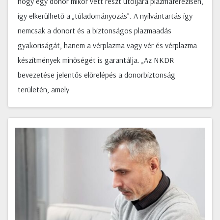
hogy egy donor mikor vett részt utoljára plazmaferezisen,
így elkerülhető a „túladományozás”. A nyilvántartás így
nemcsak a donort és a biztonságos plazmaadás
gyakoriságát, hanem a vérplazma vagy vér és vérplazma
készítmények minőségét is garantálja. „Az NKDR
bevezetése jelentős előrelépés a donorbiztonság
területén, amely