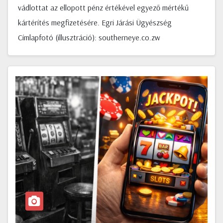
vádlottat az ellopott pénz értékével egyező mértékű
kártérítés megfizetésére. Egri Járási Ügyészség
Címlapfotó (illusztráció): southerneye.co.zw