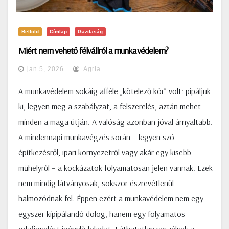
Belföld
Címlap
Gazdaság
Miért nem vehető félvállról a munkavédelem?
jan 5, 2026
Agria
A munkavédelem sokáig afféle „kötelező kör” volt: pipáljuk
ki, legyen meg a szabályzat, a felszerelés, aztán mehet
minden a maga útján. A valóság azonban jóval árnyaltabb.
A mindennapi munkavégzés során – legyen szó
építkezésről, ipari környezetről vagy akár egy kisebb
műhelyről – a kockázatok folyamatosan jelen vannak. Ezek
nem mindig látványosak, sokszor észrevétlenül
halmozódnak fel. Éppen ezért a munkavédelem nem egy
egyszer kipipálandó dolog, hanem egy folyamatos