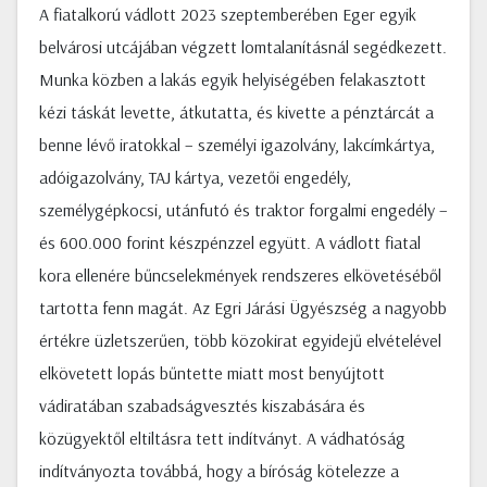
A fiatalkorú vádlott 2023 szeptemberében Eger egyik
belvárosi utcájában végzett lomtalanításnál segédkezett.
Munka közben a lakás egyik helyiségében felakasztott
kézi táskát levette, átkutatta, és kivette a pénztárcát a
benne lévő iratokkal – személyi igazolvány, lakcímkártya,
adóigazolvány, TAJ kártya, vezetői engedély,
személygépkocsi, utánfutó és traktor forgalmi engedély –
és 600.000 forint készpénzzel együtt. A vádlott fiatal
kora ellenére bűncselekmények rendszeres elkövetéséből
tartotta fenn magát. Az Egri Járási Ügyészség a nagyobb
értékre üzletszerűen, több közokirat egyidejű elvételével
elkövetett lopás bűntette miatt most benyújtott
vádiratában szabadságvesztés kiszabására és
közügyektől eltiltásra tett indítványt. A vádhatóság
indítványozta továbbá, hogy a bíróság kötelezze a