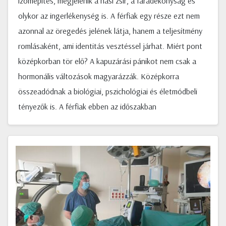
izomépítés, megjelenik a hasi zsír, a fáradékonyság és
olykor az ingerlékenység is. A férfiak egy része ezt nem
azonnal az öregedés jelének látja, hanem a teljesítmény
romlásaként, ami identitás vesztéssel járhat. Miért pont
középkorban tör elő? A kapuzárási pánikot nem csak a
hormonális változások magyarázzák. Középkorra
összeadódnak a biológiai, pszichológiai és életmódbeli
tényezők is. A férfiak ebben az időszakban