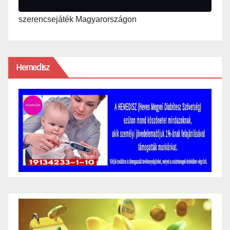
szerencsejáték Magyarországon
Hemedisz