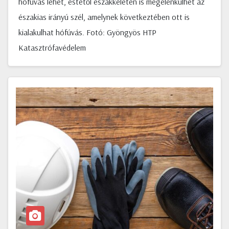
hófúvás lehet, estétől északkeleten is megélénkülhet az
északias irányú szél, amelynek következtében ott is
kialakulhat hófúvás. Fotó: Gyöngyös HTP
Katasztrófavédelem