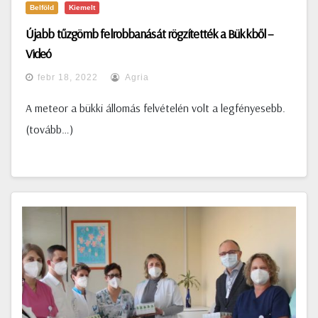
Belföld
Kiemelt
Újabb tűzgömb felrobbanását rögzítették a Bükkből –
Videó
febr 18, 2022
Agria
A meteor a bükki állomás felvételén volt a legfényesebb.
(tovább…)