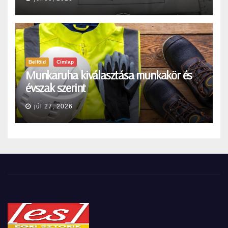
Belföld
Címlap
Munkaruha kiválasztása munkakör és
évszak szerint
júl 27, 2026