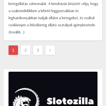
betegellátás színvonalát. A beruházás kitűzött célja, hogy
a szakrendelőkben a lehető leggyorsabban és
leghatékonyabban tudják ellátni a betegeket, és ezáltal
csökkenjen a fekvőbeteg ellátó osztályok igénybevétele.
(tovább…)
Bejegyzések
1
2
3
lapozása