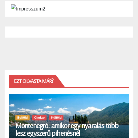
EZT OLVASTA MÁR?
Belföld
Címlap
Külföld
Montenegró: amikor egy nyaralás több
lesz egyszerű pihenésnél