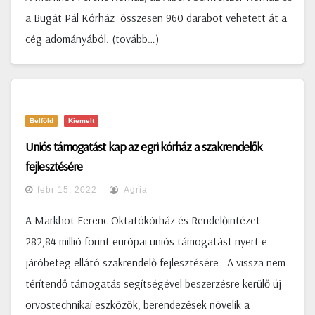
a Bugát Pál Kórház összesen 960 darabot vehetett át a
cég adományából. (tovább…)
Belföld
Kiemelt
Uniós támogatást kap az egri kórház a szakrendelők
fejlesztésére
febr 15, 2022
Agria
A Markhot Ferenc Oktatókórház és Rendelőintézet
282,84 millió forint európai uniós támogatást nyert e
járóbeteg ellátó szakrendelő fejlesztésére. A vissza nem
térítendő támogatás segítségével beszerzésre kerülő új
orvostechnikai eszközök, berendezések növelik a