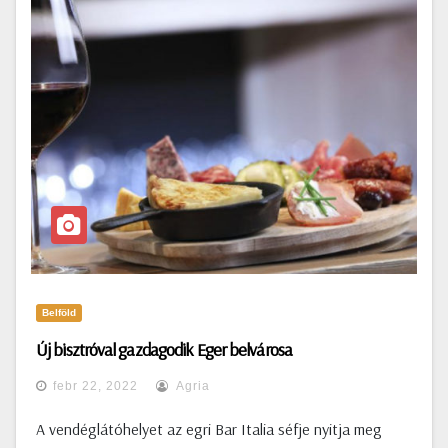
Belföld
Új bisztróval gazdagodik Eger belvárosa
febr 22, 2022
Agria
A vendéglátóhelyet az egri Bar Italia séfje nyitja meg