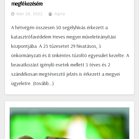
megfékezésére
febr 28, 2022
Agria
A hétvégén összesen 30 segélyhívás érkezett a
katasztrófavédelem Heves megyei műveletirányítási
központjába. A 25 tűzesetet 29 hivatásos, 3
önkormányzati és 8 önkéntes tűzoltó egyesület kezelte. A
beavatkozást igénylő esetek mellett 3 téves és 2
szándékosan megtévesztő jelzés is érkezett a megyei
ügyeletre. (tovább…)