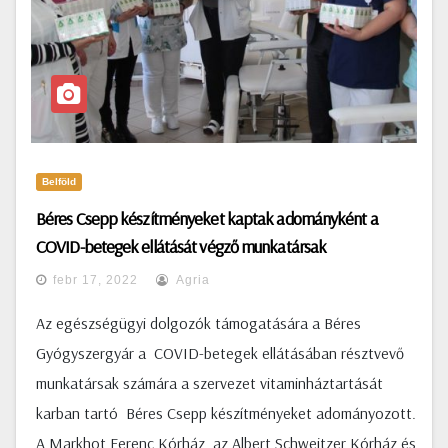
Belföld
Béres Csepp készítményeket kaptak adományként a
COVID-betegek ellátását végző munkatársak
febr 17, 2022
Agria
Az egészségügyi dolgozók támogatására a Béres
Gyógyszergyár a COVID-betegek ellátásában résztvevő
munkatársak számára a szervezet vitaminháztartását
karban tartó Béres Csepp készítményeket adományozott.
A Markhot Ferenc Kórház, az Albert Schweitzer Kórház és