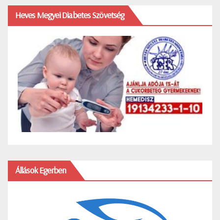
Heves Megyei Diabetes Szövetség
Állások Egerben