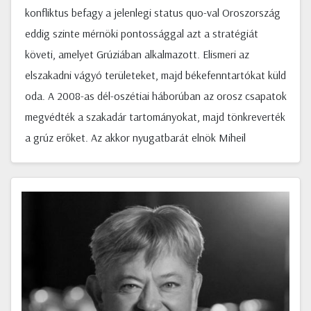
konfliktus befagy a jelenlegi status quo-val Oroszország
eddig szinte mérnöki pontossággal azt a stratégiát
követi, amelyet Grúziában alkalmazott. Elismeri az
elszakadni vágyó területeket, majd békefenntartókat küld
oda. A 2008-as dél-oszétiai háborúban az orosz csapatok
megvédték a szakadár tartományokat, majd tönkreverték
a grúz erőket. Az akkor nyugatbarát elnök Miheil