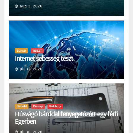
aug 3, 2026
Bulvár
TESZT
Internet sebesség teszt
júl 31, 2026
Belföld
Címlap
Kékfény
Húsvágó bárddal fenyegetőzőtt egy férfi
Egerben
júl 30, 2026