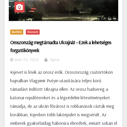
Belföld
Kiemelt
Oroszország megtámadta Ukrajnát – Ezek a lehetséges
forgatókönyvek
febr 24, 2022
Agria
Kijevet is lövik az orosz erők. Oroszország csütörtökön
hajnalban Vlagyimir Putyin utasítására teljes körű
támadást indított Ukrajna ellen. Az orosz hadsereg a
katonai repülőtereket és a légvédelmi létesítményeket
támadja, de az ukrán fővárost is robbanások rázták meg
korábban, Kijevben több lakóépület is megsérült. Az
emberek gyakorlatilag háborúra ébredtek, emiatt sokan el