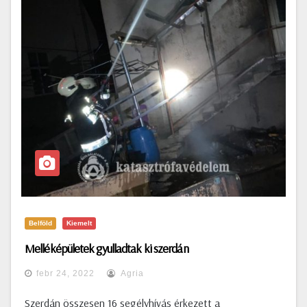
Belföld
Kiemelt
Melléképületek gyulladtak ki szerdán
febr 24, 2022
Agria
Szerdán összesen 16 segélyhívás érkezett a