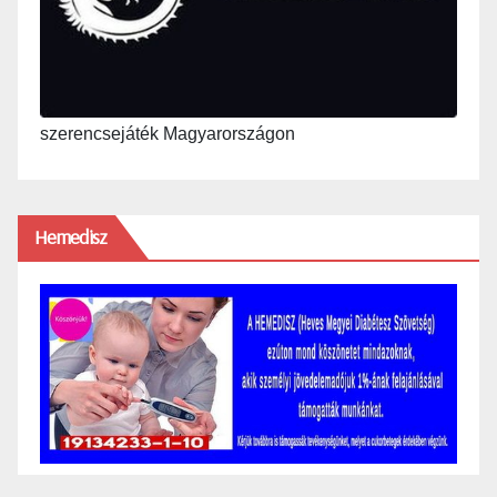
szerencsejáték Magyarországon
Hemedisz