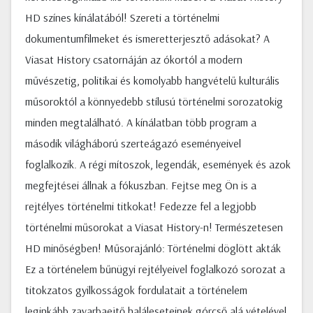
HD színes kínálatából! Szereti a történelmi
dokumentumfilmeket és ismeretterjesztő adásokat? A
Viasat History csatornáján az ókortól a modern
művészetig, politikai és komolyabb hangvételű kulturális
műsoroktól a könnyedebb stílusú történelmi sorozatokig
minden megtalálható. A kínálatban több program a
második világháború szerteágazó eseményeivel
foglalkozik. A régi mítoszok, legendák, események és azok
megfejtései állnak a fókuszban. Fejtse meg Ön is a
rejtélyes történelmi titkokat! Fedezze fel a legjobb
történelmi műsorokat a Viasat History-n! Természetesen
HD minőségben! Műsorajánló: Történelmi döglött akták
Ez a történelem bűnügyi rejtélyeivel foglalkozó sorozat a
titokzatos gyilkosságok fordulatait a történelem
leginkább zavarbaejtő haláleseteinek górcső alá vételével