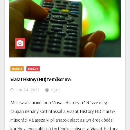
Belföld
Kultúra
Viasat History (HD) tv-műsor ma
febr 24, 2022
Agria
Mi lesz a mai műsor a Viasat History-n? Nézze meg
csupán néhány kattintással a Viasat History HD mai tv-
műsorát! Válassza ki pillanatok alatt az Ön érdeklődési
köréhez leginkább illő történelmi műsort a Viasat History