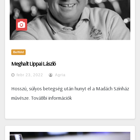
Belföld
Meghalt Lippai László
febr 23, 2022
Agria
Hosszú, súlyos betegség után hunyt el a Madách Színház
művésze. TováBbi információk