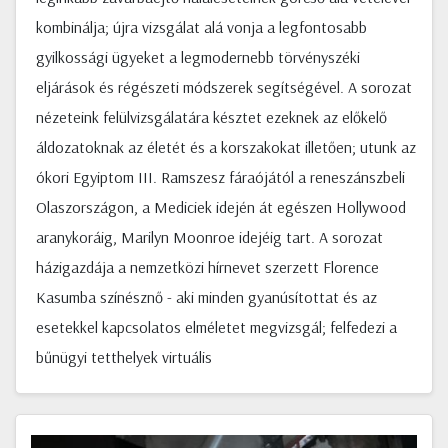
kombinálja; újra vizsgálat alá vonja a legfontosabb
gyilkossági ügyeket a legmodernebb törvényszéki
eljárások és régészeti módszerek segítségével. A sorozat
nézeteink felülvizsgálatára késztet ezeknek az előkelő
áldozatoknak az életét és a korszakokat illetően; utunk az
ókori Egyiptom III. Ramszesz fáraójától a reneszánszbeli
Olaszországon, a Mediciek idején át egészen Hollywood
aranykoráig, Marilyn Moonroe idejéig tart. A sorozat
házigazdája a nemzetközi hírnevet szerzett Florence
Kasumba színésznő - aki minden gyanúsítottat és az
esetekkel kapcsolatos elméletet megvizsgál; felfedezi a
bűnügyi tetthelyek virtuális