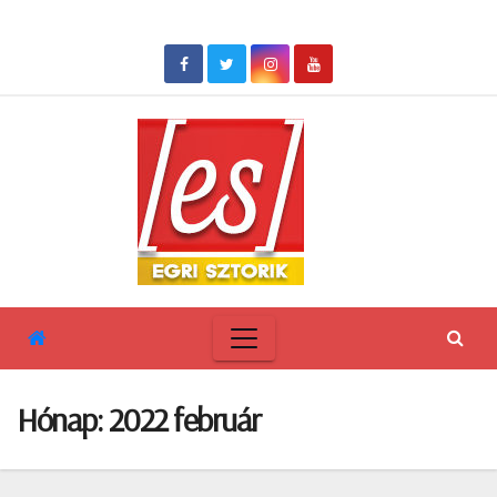
Skip
to
content
Hónap:
2022 február