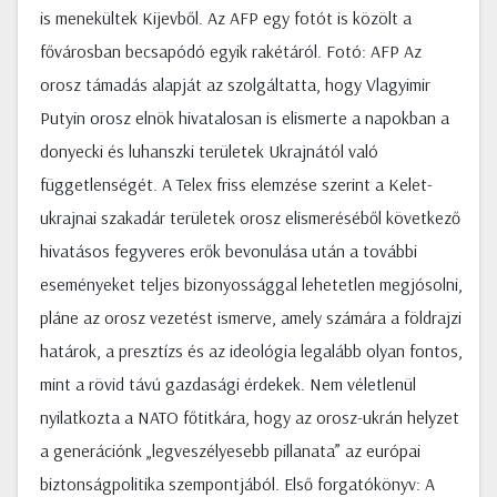
is menekültek Kijevből. Az AFP egy fotót is közölt a
fővárosban becsapódó egyik rakétáról. Fotó: AFP Az
orosz támadás alapját az szolgáltatta, hogy Vlagyimir
Putyin orosz elnök hivatalosan is elismerte a napokban a
donyecki és luhanszki területek Ukrajnától való
függetlenségét. A Telex friss elemzése szerint a Kelet-
ukrajnai szakadár területek orosz elismeréséből következő
hivatásos fegyveres erők bevonulása után a további
eseményeket teljes bizonyossággal lehetetlen megjósolni,
pláne az orosz vezetést ismerve, amely számára a földrajzi
határok, a presztízs és az ideológia legalább olyan fontos,
mint a rövid távú gazdasági érdekek. Nem véletlenül
nyilatkozta a NATO főtitkára, hogy az orosz-ukrán helyzet
a generációnk „legveszélyesebb pillanata” az európai
biztonságpolitika szempontjából. Első forgatókönyv: A