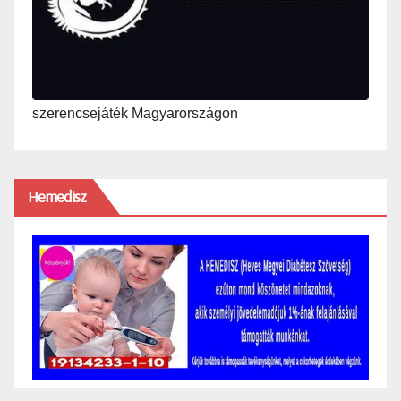
szerencsejáték Magyarországon
Hemedisz