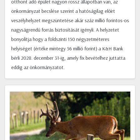
otthont adó épület nagyon rossz állapotban van, az
önkormányzat becslése szerint a hatóságilag előírt
veszélyhelyzet megszüntetése akár száz millió forintos-os
nagyságrendű forrás biztosítását igényli. A helyzetet
bonyolítja hogy a földszinti 150 négyzetméteres
helyiséget (értéke mintegy 56 millió forint) a K&H Bank
bérli 2028. december 31-ig, amely fix bevételhez juttatta
eddig az önkormányzatot.