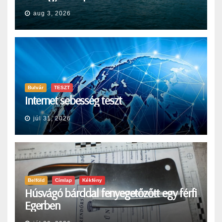
aug 3, 2026
Bulvár
TESZT
Internet sebesség teszt
júl 31, 2026
Belföld
Címlap
Kékfény
Húsvágó bárddal fenyegetőzőtt egy férfi
Egerben