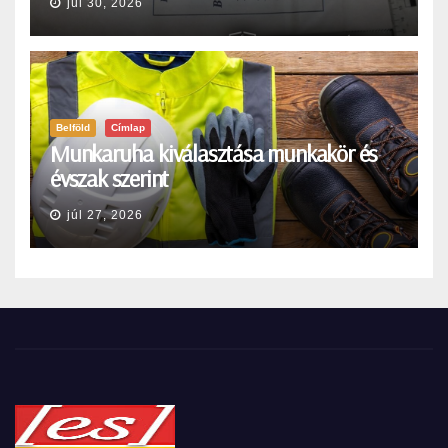
júl 30, 2026
Belföld
Címlap
Munkaruha kiválasztása munkakör és
évszak szerint
júl 27, 2026