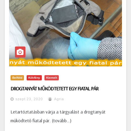
Belföld
Kékfény
Kiemelt
DROGTANYÁT MŰKÖDTETETT EGY FIATAL PÁR
szept 23, 2020
Agria
Letartóztatásban várja a tárgyalást a drogtanyát
működtető fiatal pár. (tovább…)