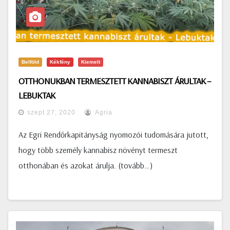
Belföld
Kékfény
Kiemelt
OTTHONUKBAN TERMESZTETT KANNABISZT ÁRULTAK –
LEBUKTAK
szept 27, 2020
Agria
Az Egri Rendőrkapitányság nyomozói tudomására jutott,
hogy több személy kannabisz növényt termeszt
otthonában és azokat árulja. (tovább…)