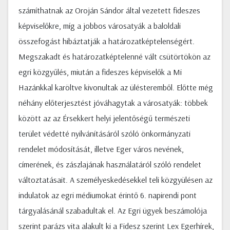
számíthatnak az Oroján Sándor által vezetett fideszes
képviselőkre, míg a jobbos városatyák a baloldali
összefogást hibáztatják a határozatképtelenségért.
Megszakadt és határozatképtelenné vált csütörtökön az
egri közgyűlés, miután a fideszes képviselők a Mi
Hazánkkal karöltve kivonultak az ülésteremből. Előtte még
néhány előterjesztést jóváhagytak a városatyák: többek
között az az Érsekkert helyi jelentőségű természeti
terület védetté nyilvánításáról szóló önkormányzati
rendelet módosítását, illetve Eger város nevének,
címerének, és zászlajának használatáról szóló rendelet
változtatásait. A személyeskedésekkel teli közgyülésen az
indulatok az egri médiumokat érintő 6. napirendi pont
tárgyalásánál szabadultak el. Az Egri ügyek beszámolója
szerint parázs vita alakult ki a Fidesz szerint Lex Egerhírek,