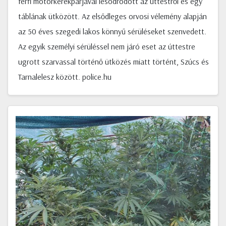
férfi motorkerékpárjával lesodródott az úttestről és egy
táblának ütközött. Az elsődleges orvosi vélemény alapján
az 50 éves szegedi lakos könnyű sérüléseket szenvedett.
Az egyik személyi sérüléssel nem járó eset az úttestre
ugrott szarvassal történő ütközés miatt történt, Szúcs és
Tarnalelesz között. police.hu