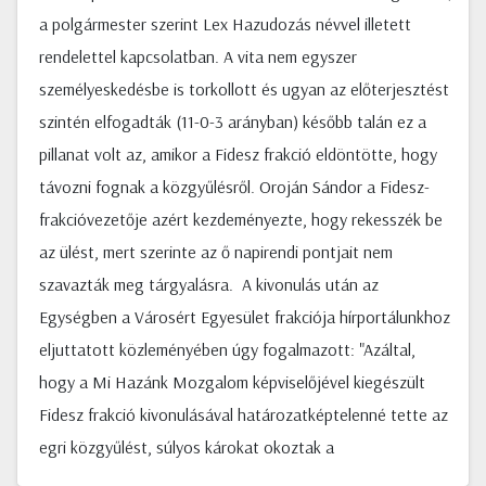
a polgármester szerint Lex Hazudozás névvel illetett
rendelettel kapcsolatban. A vita nem egyszer
személyeskedésbe is torkollott és ugyan az előterjesztést
szintén elfogadták (11-0-3 arányban) később talán ez a
pillanat volt az, amikor a Fidesz frakció eldöntötte, hogy
távozni fognak a közgyűlésről. Oroján Sándor a Fidesz-
frakcióvezetője azért kezdeményezte, hogy rekesszék be
az ülést, mert szerinte az ő napirendi pontjait nem
szavazták meg tárgyalásra. A kivonulás után az
Egységben a Városért Egyesület frakciója hírportálunkhoz
eljuttatott közleményében úgy fogalmazott: "Azáltal,
hogy a Mi Hazánk Mozgalom képviselőjével kiegészült
Fidesz frakció kivonulásával határozatképtelenné tette az
egri közgyűlést, súlyos károkat okoztak a