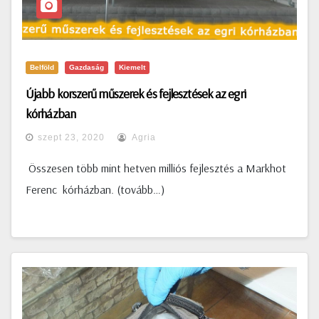
Belföld
Gazdaság
Kiemelt
Újabb korszerű műszerek és fejlesztések az egri
kórházban
szept 23, 2020
Agria
Összesen több mint hetven milliós fejlesztés a Markhot
Ferenc kórházban. (tovább…)