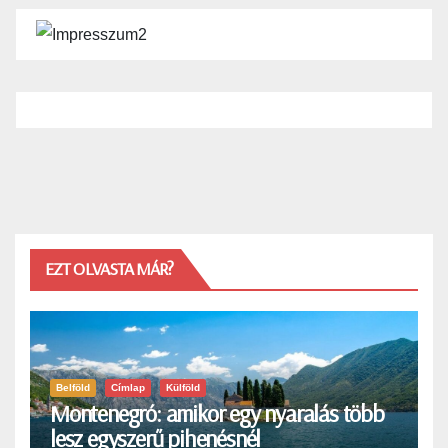
EZT OLVASTA MÁR?
Belföld
Címlap
Külföld
Montenegró: amikor egy nyaralás több
lesz egyszerű pihenésnél