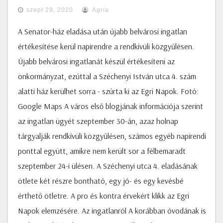
szept 29, 2020
Agria
A Senator-ház eladása után újabb belvárosi ingatlan
értékesítése kerül napirendre a rendkívüli közgyűlésen.
Újabb belvárosi ingatlanát készül értékesíteni az
önkormányzat, ezúttal a Széchenyi István utca 4. szám
alatti ház kerülhet sorra - szúrta ki az Egri Napok. Fotó:
Google Maps A város első blogjának információja szerint
az ingatlan ügyét szeptember 30-án, azaz holnap
tárgyalják rendkívüli közgyűlésen, számos egyéb napirendi
ponttal együtt, amikre nem került sor a félbemaradt
szeptember 24-i ülésen. A Széchenyi utca 4. eladásának
ötlete két részre bontható, egy jó- és egy kevésbé
érthető ötletre. A pro és kontra érvekért klikk az Egri
Napok elemzésére. Az ingatlanról A korábban óvodának is