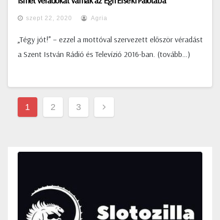
Ismét véradókat várnak az Egri Érseki Palotába
szept 22, 2020
Agria
„Tégy jót!” – ezzel a mottóval szervezett először véradást
a Szent István Rádió és Televízió 2016-ban. (tovább…)
Bejegyzések
1
2
3
lapozása