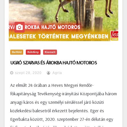
Belföld
Kékfény
Kiemelt
UGRÓ SZARVAS ÉS ÁROKBA HAJTÓ MOTOROS
szept 28, 2020
Agria
Az elmúlt 24 órában a Heves Megyei Rendőr-
főkapitányság Tevékenység-irányítási Központjába három
anyagi káros és egy személyi sérüléssel járó közúti
közlekedési balesetről érkezett bejelentés. Eger és
Egerbakta között, 2020. szeptember 27-én délután egy