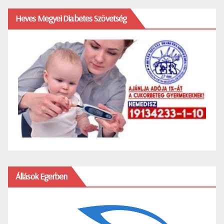
Heves Megyei Diabetes Szövetség
Állások Egerben