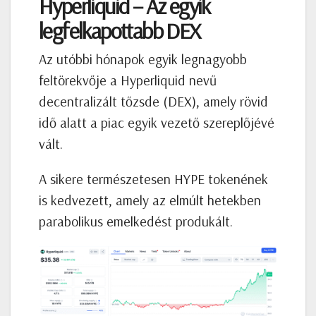
Hyperliquid – Az egyik
legfelkapottabb DEX
Az utóbbi hónapok egyik legnagyobb
feltörekvője a Hyperliquid nevű
decentralizált tőzsde (DEX), amely rövid
idő alatt a piac egyik vezető szereplőjévé
vált.
A sikere természetesen HYPE tokenének
is kedvezett, amely az elmúlt hetekben
parabolikus emelkedést produkált.