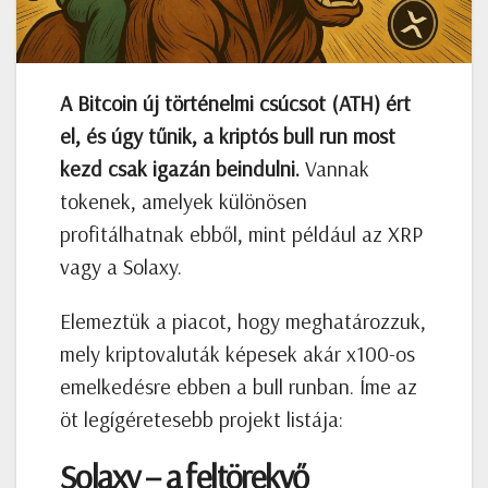
A Bitcoin új történelmi csúcsot (ATH) ért
el, és úgy tűnik, a kriptós bull run most
kezd csak igazán beindulni.
Vannak
tokenek, amelyek különösen
profitálhatnak ebből, mint például az XRP
vagy a Solaxy.
Elemeztük a piacot, hogy meghatározzuk,
mely kriptovaluták képesek akár x100-os
emelkedésre ebben a bull runban. Íme az
öt legígéretesebb projekt listája:
Solaxy – a feltörekvő