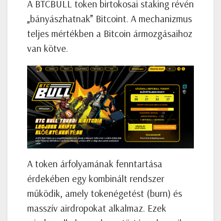
A BTCBULL token birtokosai staking révén
„bányászhatnak” Bitcoint. A mechanizmus
teljes mértékben a Bitcoin ármozgásaihoz
van kötve.
A token árfolyamának fenntartása
érdekében egy kombinált rendszer
működik, amely tokenégetést (burn) és
masszív airdropokat alkalmaz. Ezek