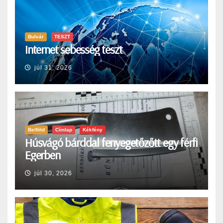
Bulvár
TESZT
Internet sebesség teszt
júl 31, 2026
Belföld
Címlap
Kékfény
Húsvágó bárddal fenyegetőzőtt egy férfi
Egerben
júl 30, 2026