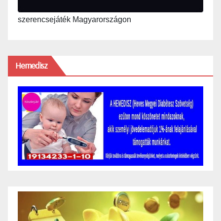
szerencsejáték Magyarországon
Hemedisz