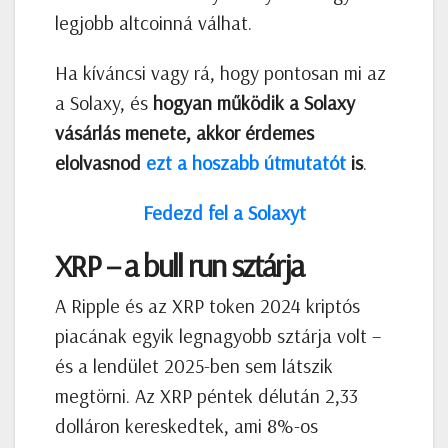
legjobb altcoinná válhat.
Ha kíváncsi vagy rá, hogy pontosan mi az
a Solaxy, és
hogyan működik a Solaxy
vásárlás menete, akkor érdemes
elolvasnod
ezt a hoszabb útmutatót
is
.
Fedezd fel a Solaxyt
XRP – a bull run sztárja
A Ripple és az XRP token 2024 kriptós
piacának egyik legnagyobb sztárja volt –
és a lendület 2025-ben sem látszik
megtörni. Az XRP péntek délután 2,33
dolláron kereskedtek, ami 8%-os