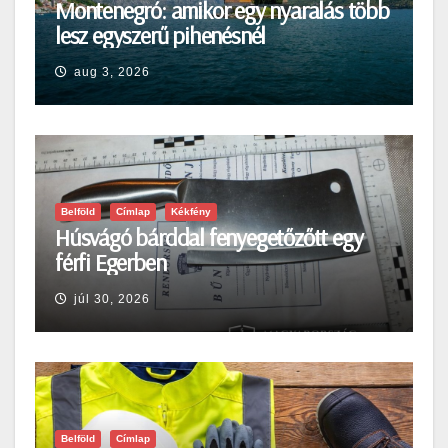
Montenegró: amikor egy nyaralás több
lesz egyszerű pihenésnél
aug 3, 2026
Belföld
Címlap
Kékfény
Húsvágó bárddal fenyegetőzőtt egy
férfi Egerben
júl 30, 2026
Belföld
Címlap