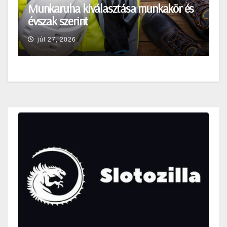
Munkaruha kiválasztása munkakör és
évszak szerint
júl 27, 2026