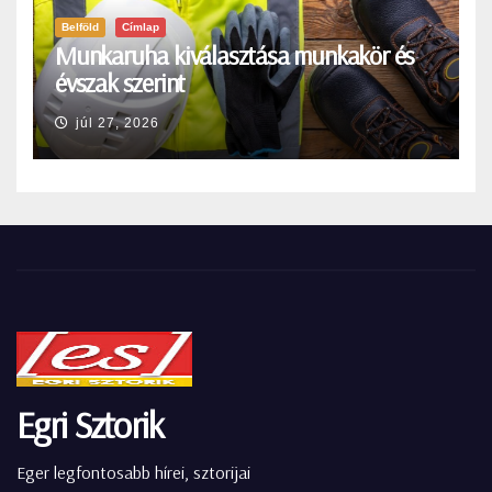
Belföld
Címlap
Munkaruha kiválasztása munkakör és
évszak szerint
júl 27, 2026
Egri Sztorik
Eger legfontosabb hírei, sztorijai