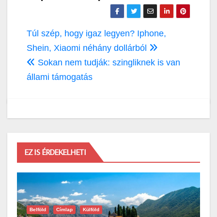
Bejegyzés
Túl szép, hogy igaz legyen? Iphone,
navigáció
Shein, Xiaomi néhány dollárból
Sokan nem tudják: szingliknek is van
állami támogatás
EZ IS ÉRDEKELHETI
Belföld
Címlap
Külföld