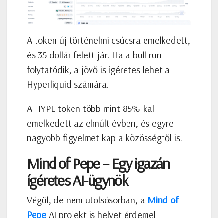
A token új történelmi csúcsra emelkedett,
és 35 dollár felett jár. Ha a bull run
folytatódik, a jövő is ígéretes lehet a
Hyperliquid számára.
A HYPE token több mint 85%-kal
emelkedett az elmúlt évben, és egyre
nagyobb figyelmet kap a közösségtől is.
Mind of Pepe – Egy igazán
ígéretes AI-ügynök
Végül, de nem utolsósorban, a
Mind of
Pepe
AI projekt is helyet érdemel