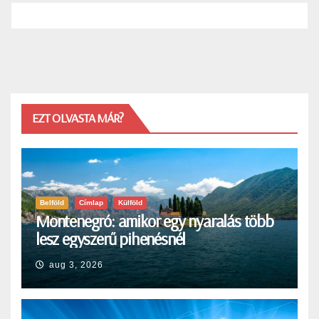
EZT OLVASTA MÁR?
Belföld
Címlap
Külföld
Montenegró: amikor egy nyaralás több
lesz egyszerű pihenésnél
aug 3, 2026