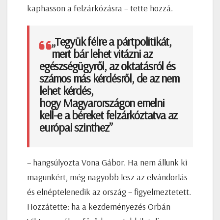
kaphasson a felzárkózásra – tette hozzá.
„Tegyük félre a pártpolitikát,
mert bár lehet vitázni az
egészségügyről, az oktatásról és
számos más kérdésről, de az nem
lehet kérdés,
hogy Magyarországon emelni
kell-e a béreket felzárkóztatva az
európai szinthez”
– hangsúlyozta Vona Gábor. Ha nem állunk ki
magunkért, még nagyobb lesz az elvándorlás
és elnéptelenedik az ország – figyelmeztetett.
Hozzátette: ha a kezdeményezés Orbán