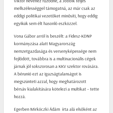
Viktor nevéhez fűződne, a Jobbik teljes
mellszélességgel támogatná, az már csak az
eddigi politikai vezetőket minősíti, hogy eddig
egyikük sem élt hasonló eszközzel.
Vona Gábor arról is beszélt: a Fidesz-KDNP
kormányzása alatt Magyarország
nemzetgazdasága és versenyképessége nem
fejlődött, továbbra is a multinacionális cégek
járnak jól sokszorosan a KKV szektor rovására.
A bérunió ezt az igazságtalanságot is
megszünteti azzal, hogy meghatározott
bérsáv kialakítására kötelezi a multikat – tette
hozzá.
Egerben Mirkóczki Ádám írta alá elsőként az