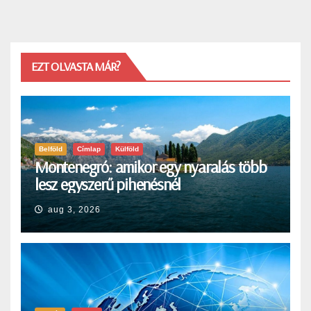
EZT OLVASTA MÁR?
Belföld
Címlap
Külföld
Montenegró: amikor egy nyaralás több
lesz egyszerű pihenésnél
aug 3, 2026