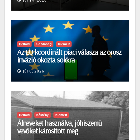
júl 14, 2026
Belföld
Gazdaság
Kiemelt
Az EU koordinált piaci válasza az orosz
invázió okozta sokkra
júl 8, 2026
Belföld
Kékfény
Kiemelt
Álneveket használva, jóhiszemű
vevőket károsított meg