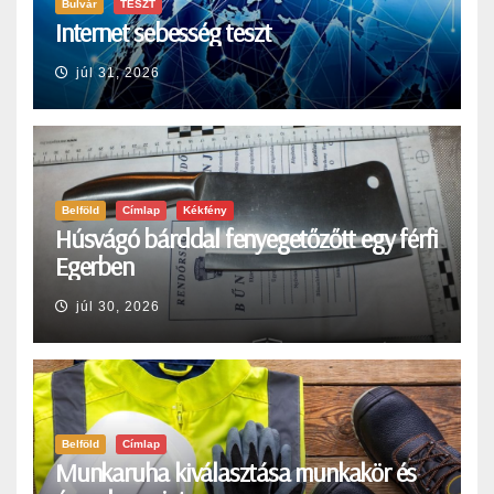
Bulvár
TESZT
Internet sebesség teszt
júl 31, 2026
Belföld
Címlap
Kékfény
Húsvágó bárddal fenyegetőzőtt egy férfi
Egerben
júl 30, 2026
Belföld
Címlap
Munkaruha kiválasztása munkakör és