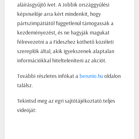
aláírásgyűjtő ívet. A Jobbik országgyűlési
képviselője arra kért mindenkit, hogy
pártszimpátiától függetlenül támogassák a
kezdeményezést, és ne hagyják magukat
félrevezetni a a Fideszhez köthető közéleti
szereplők által, akik igyekszenek alaptalan
információkkal hitelteleníteni az akciót.
További részletes infókat a
berunio.hu
oldalon
találsz.
Tekintsd meg az egri sajtótájékoztató teljes
videóját: