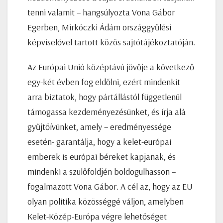
tenni valamit – hangsúlyozta Vona Gábor
Egerben, Mirkóczki Ádám országgyűlési
képviselővel tartott közös sajtótájékoztatóján.
Az Európai Unió középtávú jövője a következő
egy-két évben fog eldőlni, ezért mindenkit
arra biztatok, hogy pártállástól függetlenül
támogassa kezdeményezésünket, és írja alá
gyűjtőívünket, amely – eredményessége
esetén- garantálja, hogy a kelet-európai
emberek is európai béreket kapjanak, és
mindenki a szülőföldjén boldogulhasson –
fogalmazott Vona Gábor. A cél az, hogy az EU
olyan politika közösséggé váljon, amelyben
Kelet-Közép-Európa végre lehetőséget