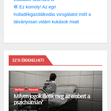
navigáció
Ez komoly! Az egri
hulladékgazdálkodás vizsgálatot indít a
látványosan vidám kukások miatt
EZ IS ÉRDEKELHETI
Belföld
Kiemelt
Milyen jogok illetik meg az embert a
pszichiátrián?