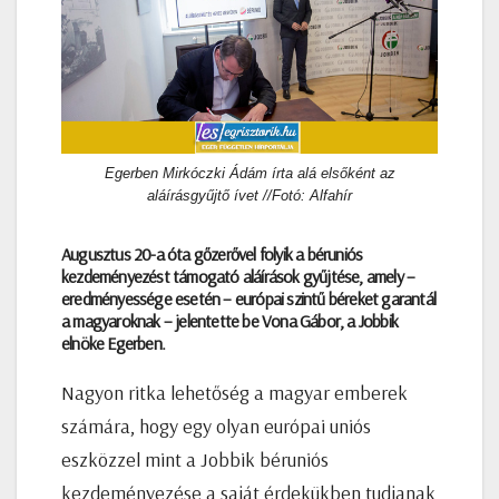
Egerben Mirkóczki Ádám írta alá elsőként az
aláírásgyűjtő ívet //Fotó: Alfahír
Augusztus 20-a óta gőzerővel folyik a béruniós
kezdeményezést támogató aláírások gyűjtése, amely –
eredményessége esetén – európai szintű béreket garantál
a magyaroknak – jelentette be Vona Gábor, a Jobbik
elnöke Egerben.
Nagyon ritka lehetőség a magyar emberek
számára, hogy egy olyan európai uniós
eszközzel mint a Jobbik béruniós
kezdeményezése a saját érdekükben tudjanak