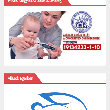
Heves Megyei Diabetes Szövetség
Állások Egerben