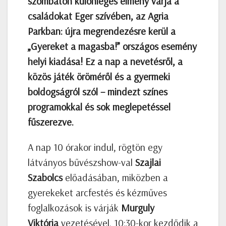
szombaton különleges élmény várja a
családokat Eger szívében, az Agria
Parkban: újra megrendezésre kerül a
„Gyereket a magasba!” országos esemény
helyi kiadása! Ez a nap a nevetésről, a
közös játék öröméről és a gyermeki
boldogságról szól – mindezt színes
programokkal és sok meglepetéssel
fűszerezve.
A nap 10 órakor indul, rögtön egy
látványos bűvészshow-val
Szajlai
Szabolcs
előadásában, miközben a
gyerekeket arcfestés és kézműves
foglalkozások is várják
Murguly
Viktória
vezetésével. 10:30-kor kezdődik a