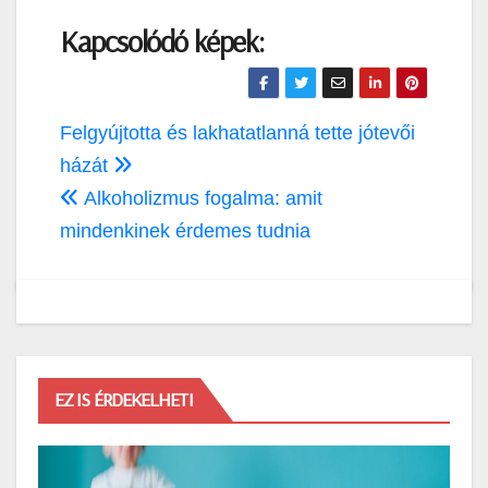
Kapcsolódó képek:
Bejegyzés
Felgyújtotta és lakhatatlanná tette jótevői
navigáció
házát
Alkoholizmus fogalma: amit
mindenkinek érdemes tudnia
EZ IS ÉRDEKELHETI