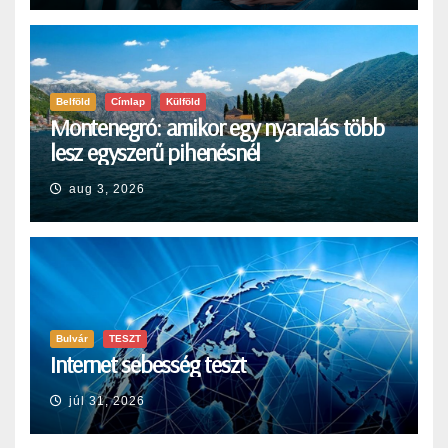
Belföld
Címlap
Külföld
Montenegró: amikor egy nyaralás több
lesz egyszerű pihenésnél
aug 3, 2026
Bulvár
TESZT
Internet sebesség teszt
júl 31, 2026