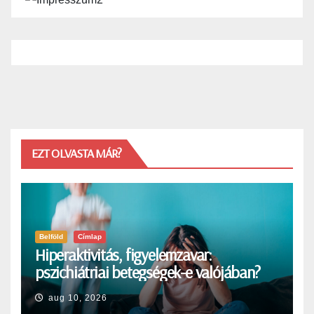
EZT OLVASTA MÁR?
Belföld
Címlap
Hiperaktivitás, figyelemzavar:
pszichiátriai betegségek-e valójában?
aug 10, 2026