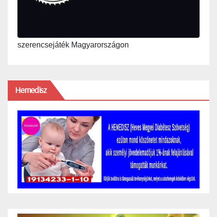
szerencsejáték Magyarországon
Hemedisz