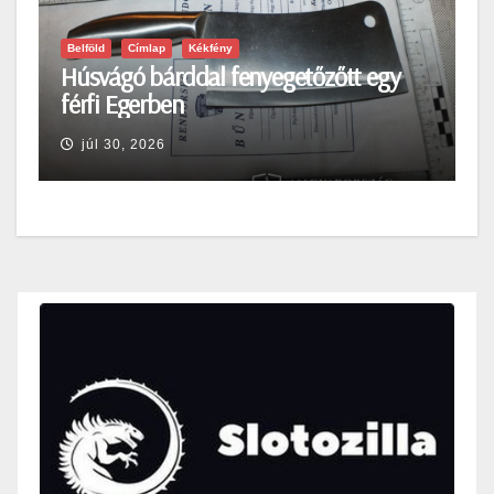
Belföld
Címlap
Kékfény
Húsvágó bárddal fenyegetőzőtt egy
férfi Egerben
júl 30, 2026