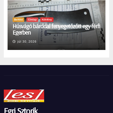
Belföld
Címlap
Kékfény
Húsvágó bárddal fenyegetőzőtt egy férfi
Egerben
júl 30, 2026
Egri Sztorik