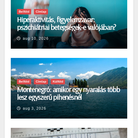
Belföld
Címlap
Hiperaktivitás, figyelemzavar:
pszichiátriai betegségek-e valójában?
aug 10, 2026
Belföld
Címlap
Külföld
Montenegró: amikor egy nyaralás több
lesz egyszerű pihenésnél
aug 3, 2026