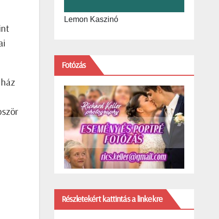
Lemon Kaszinó
int
ai
Fotózás
 ház
bször
i
Részletekért kattintás a linkekre