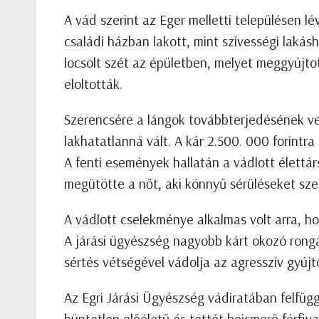
A vád szerint az Eger melletti településen l
családi házban lakott, mint szívességi lakásh
locsolt szét az épületben, melyet meggyújto
eloltották.
Szerencsére a lángok továbbterjedésének ves
lakhatatlanná vált. A kár 2.500. 000 forintra
A fenti események hallatán a vádlott élettárs
megütötte a nőt, aki könnyű sérüléseket sz
A vádlott cselekménye alkalmas volt arra, 
A járási ügyészség nagyobb kárt okozó rongá
sértés vétségével vádolja az agresszív gyújt
Az Egri Járási Ügyészség vádiratában felfüg
büntetlen előéletű és tettét beismerő férfiv