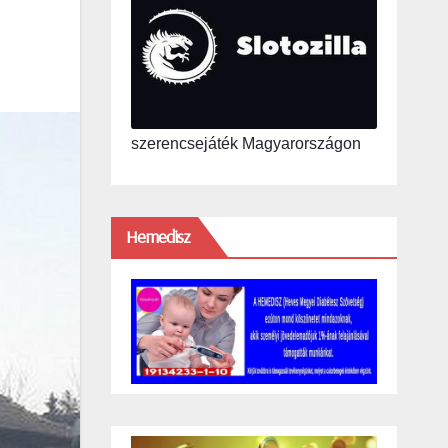
szerencsejáték Magyarországon
Hemedisz