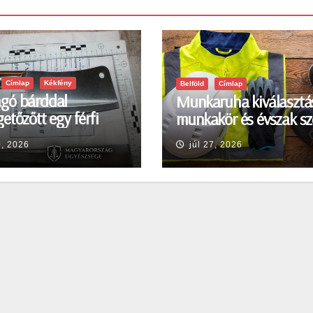
Címlap
Kékfény
Belföld
Címlap
gó bárddal
Munkaruha kiválasztá
etőzőtt egy férfi
munkakör és évszak sz
en
0, 2026
júl 27, 2026