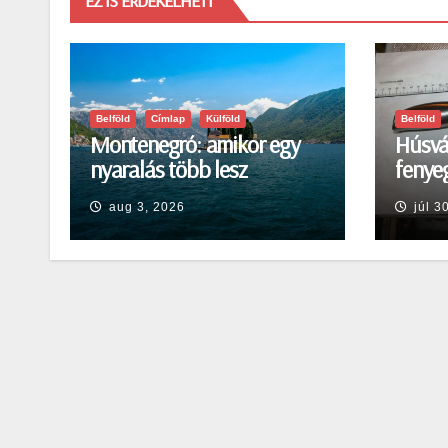
EZ IS ÉRDEKELHETI
Belföld
Címlap
Külföld
Belföld
Montenegró: amikor egy
Húsvá
nyaralás több lesz
fenyeg
egyszerű pihenésnél
Egerb
aug 3, 2026
júl 3