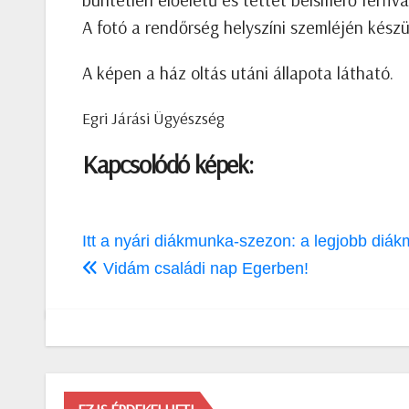
A fotó a rendőrség helyszíni szemléjén készü
A képen a ház oltás utáni állapota látható.
Egri Járási Ügyészség
Kapcsolódó képek:
Bejegyzés
Itt a nyári diákmunka-szezon: a legjobb diák
navigáció
Vidám családi nap Egerben!