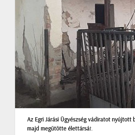
Az Egri Járási Ügyészség vádiratot nyújtott be
majd megütötte élettársá
t.