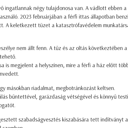
évő ingatlannak négy tulajdonosa van. A vádlott ebben a
asználó. 2023 februárjában a férfi ittas állapotban benz
tt. A keletkezett tüzet a katasztrófavédelem munkatárs
zélye nem állt fenn. A tűz és az oltás következtében a
 tehető.
a is megjelent a helyszínen, mire a férfi a ház előtt töb
envedett.
hogy másokban riadalmat, megbotránkozást keltsen.
lás bűntettével, garázdaság vétségével és könnyű test
ogatót.
gesztett szabadságvesztés kiszabására tett indítványt a
al szemben.