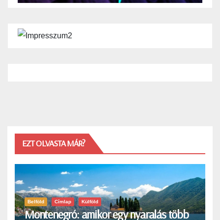
EZT OLVASTA MÁR?
Belföld
Címlap
Külföld
Montenegró: amikor egy nyaralás több