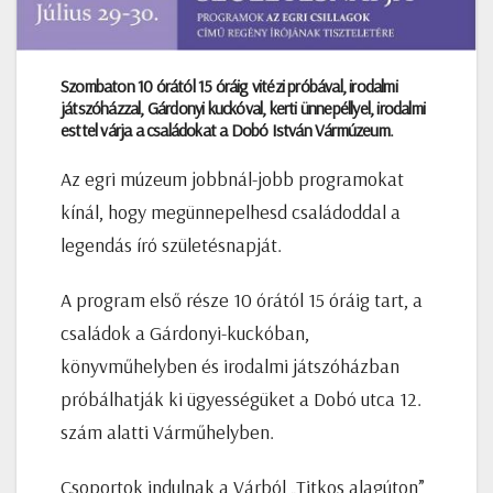
Szombaton 10 órától 15 óráig vitézi próbával, irodalmi
játszóházzal, Gárdonyi kuckóval, kerti ünnepéllyel, irodalmi
esttel várja a családokat a Dobó István Vármúzeum.
Az egri múzeum jobbnál-jobb programokat
kínál, hogy megünnepelhesd családoddal a
legendás író születésnapját.
A program első része 10 órától 15 óráig tart, a
családok a Gárdonyi-kuckóban,
könyvműhelyben és irodalmi játszóházban
próbálhatják ki ügyességüket a Dobó utca 12.
szám alatti Várműhelyben.
Csoportok indulnak a Várból „Titkos alagúton”