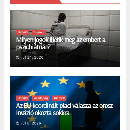
Belföld
Kiemelt
Milyen jogok illetik meg az embert a
pszichiátrián?
júl 14, 2026
Belföld
Gazdaság
Kiemelt
Az EU koordinált piaci válasza az orosz
invázió okozta sokkra
júl 8, 2026