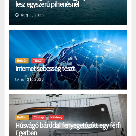
lesz egyszerű pihenésnél
aug 3, 2026
Bulvár
TESZT
Internet sebesség teszt
júl 31, 2026
Belföld
Címlap
Kékfény
Húsvágó bárddal fenyegetőzőtt egy férfi
Egerben