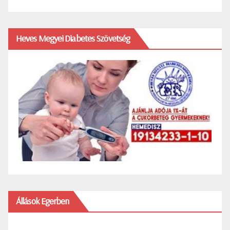
Heves Megyei Diabetes Szövetség
Állások Egerben