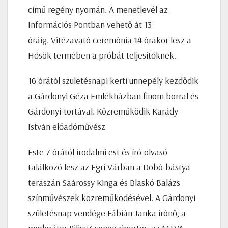
című regény nyomán. A menetlevél az
Információs Pontban vehető át 13
óráig. Vitézavató ceremónia 14 órakor lesz a
Hősök termében a próbát teljesítőknek.
16 órától születésnapi kerti ünnepély kezdődik
a Gárdonyi Géza Emlékházban finom borral és
Gárdonyi-tortával. Közreműködik Karády
István előadóművész
Este 7 órától irodalmi est és író-olvasó
találkozó lesz az Egri Várban a Dobó-bástya
teraszán Saárossy Kinga és Blaskó Balázs
színművészek közreműködésével. A Gárdonyi
születésnap vendége Fábián Janka írónő, a