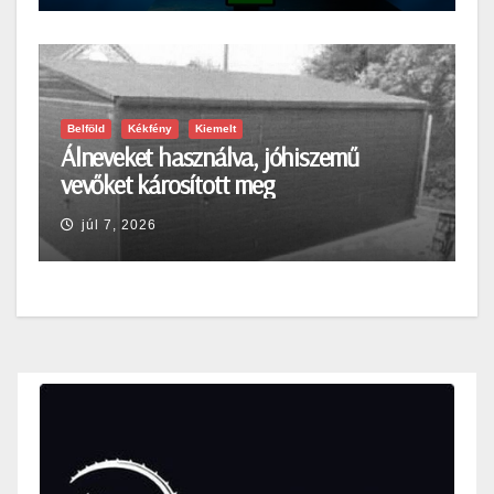
Belföld
Kékfény
Kiemelt
Álneveket használva, jóhiszemű
vevőket károsított meg
júl 7, 2026