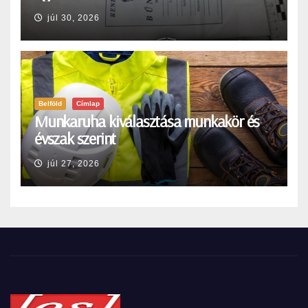
júl 30, 2026
Belföld
Címlap
Munkaruha kiválasztása munkakör és
évszak szerint
júl 27, 2026