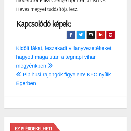
moderátor Pilisy Csenge riporter, az MTVA
Heves megyei tudósítója lesz.
Kapcsolódó képek:
Bejegyzés
Kidőlt fákat, leszakadt villanyvezetékeket
navigáció
hagyott maga után a tegnapi vihar
megyénkben
Pipihusi rajongók figyelem! KFC nyílik
Egerben
EZ IS ÉRDEKELHETI