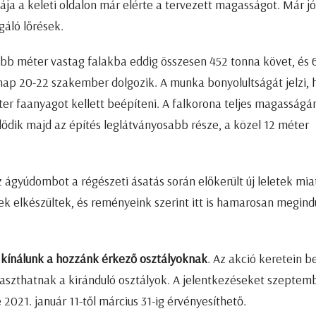
ja a keleti oldalon már elérte a tervezett magasságot. Már jó
gáló lőrések.
bb méter vastag falakba eddig összesen 452 tonna követ, és 
nap 20-22 szakember dolgozik. A munka bonyolultságát jelzi, 
er faanyagot kellett beépíteni. A falkorona teljes magasságá
ődik majd az építés leglátványosabb része, a közel 12 méter
 ágyúdombot a régészeti ásatás során előkerült új leletek mia
rvek elkészültek, és reményeink szerint itt is hamarosan megin
t kínálunk a hozzánk érkező osztályoknak
. Az akció keretein be
aszthatnak a kiránduló osztályok. A jelentkezéseket szeptem
e 2021. január 11-től március 31-ig érvényesíthető.