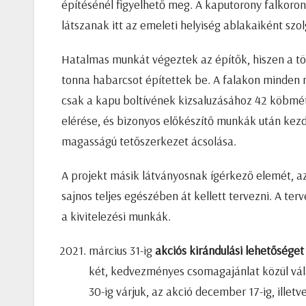
építésénél figyelhető meg. A kaputorony falkoroná
látszanak itt az emeleti helyiség ablakaiként szol
Hatalmas munkát végeztek az építők, hiszen a tö
tonna habarcsot építettek be. A falakon minden 
csak a kapu boltívének kizsaluzásához 42 köbmét
elérése, és bizonyos előkészítő munkák után kezd
magasságú tetőszerkezet ácsolása.
A projekt másik látványosnak ígérkező elemét, az
sajnos teljes egészében át kellett tervezni. A te
a kivitelezési munkák.
március 31-ig
akciós kirándulási lehetősége
két, kedvezményes csomagajánlat közül vál
30-ig várjuk, az akció december 17-ig, illetv