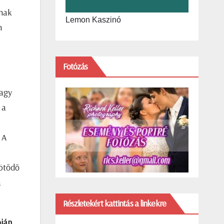
anak
Lemon Kaszinó
n
Fotózás
nagy
 a
 A
kötődő
a
Részletekért kattintás a linkekre
pján
,