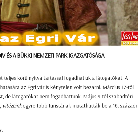
V ÉS A BÜKKI NEMZETI PARK IGAZGATÓSÁGA
t teljes körű nyitva tartással fogadhatjuk a látogatókat. A
atására az Egri vár is kénytelen volt bezárni. Március 17-től
t, de látogatókat nem fogadhattunk. Május 9-től szabadtéri
t,
vitézeink
egyre több turistának mutathatták be a 16. századi
k.