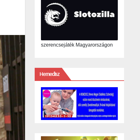
szerencsejáték Magyarországon
Hemedisz