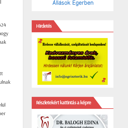
l
624
Hirdetés
hogy
nak
tt
dulnak
Részletekért kattintás a képre
lül
ber