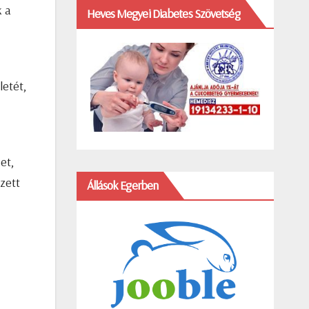
k a
Heves Megyei Diabetes Szövetség
letét,
et,
zett
Állások Egerben