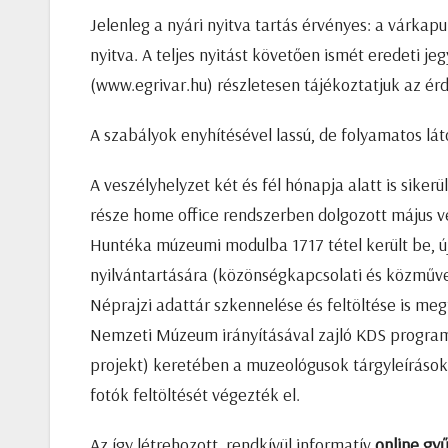
Jelenleg a nyári nyitva tartás érvényes: a várkapu
nyitva. A teljes nyitást követően ismét eredeti j
(www.egrivar.hu) részletesen tájékoztatjuk az ér
A szabályok enyhítésével lassú, de folyamatos l
A veszélyhelyzet két és fél hónapja alatt is sik
része home office rendszerben dolgozott május vé
Huntéka múzeumi modulba 1717 tétel került be, új 
nyilvántartására (közönségkapcsolati és közművelő
Néprajzi adattár szkennelése és feltöltése is me
Nemzeti Múzeum irányításával zajló KDS program 
projekt) keretében a muzeológusok tárgyleírások
fotók feltöltését végezték el.
Az így létrehozott, rendkívül informatív
online gy