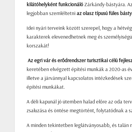
kilátóhelyként funkcionáló
Zárkándy-bástyára. Az 
legjobban szemléltetni
az olasz típusú füles bást
Idei nyári terveink között szerepel, hogy a hétvé
karakterek elevenedhetnek meg és személyiségük 
korszakát!
Az egri vár és erődrendszer turisztikai célú fej
keretében elvégzett építési munkák a 2020-as év 
illetve a járvánnyal kapcsolatos intézkedések sz
építési munkákat.
A déli kapunál jó ütemben halad előre az oda te
zsaluzása és öntése megtörtént, folytatódnak a 
A minden tekintetben leglátványosabb, és talán m