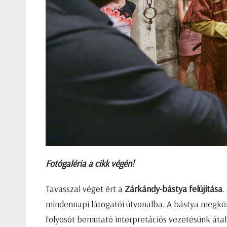
Fotógaléria a cikk végén!
Tavasszal véget ért a
Zárkándy-bástya felújítása
.
mindennapi látogatói útvonalba. A bástya megköz
folyosót bemutató interpretációs vezetésünk áta