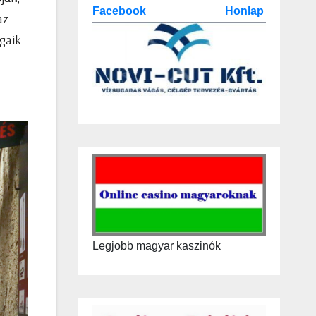
Facebook
Honlap
az
gaik
Legjobb magyar kaszinók