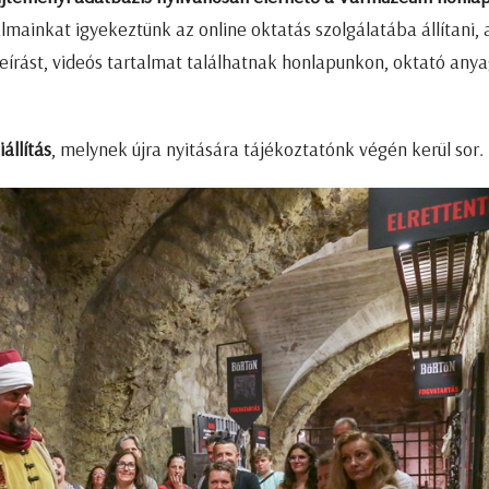
talmainkat igyekeztünk az online oktatás szolgálatába állítani, 
rást, videós tartalmat találhatnak honlapunkon, oktató anya
állítás
, melynek újra nyitására tájékoztatónk végén kerül sor.