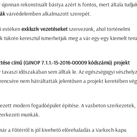
újonnan rekonstruált bástya azért is fontos, mert általa tudju
yák
várvédelemben alkalmazott szerepét.
gi estéken
exkluzív vezetéseket
szervezünk, ahol történelmi
tükrén keresztül ismerhetjük meg a vár egy-egy kiemelt terü
lesztése című (GINOP 7.1.1.-15-2016-00009 kódszámú) projekt
tavaszi időszakában sem álltak le. Az egészségügyi vészhelyz
erencsére nem hátráltatták jelentősen a projekt keretében vég
rvezett modern fogadóépület építése. A vasbeton szerkezetek,
szerkezeti munkák.
ár a Főtérről is jól kivehető előrehaladás a Varkoch-kapu