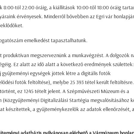
k 8:00-tól 22:00 óráig, a kiállítások 10:00-től 18:00 óráig tart
egyáraink érvényesek. Minderről bővebben az Egri vár honlapjá
deklődőket.
átogatószám emelkedést tapasztalhatunk.
erült produktívan megszerveznünk a munkavégzést. A dolgozók 
géig. Ez alatt az idő alatt a következő eredmények születtek:
gyűjteményi egységek jöttek létre a digitális fotók
dési fotók feltöltése), melybe 25 393 tétel került feltöltésre.
gtörtént, ez 1245 tételt jelent. A Szépművészeti Múzeum és a
(Közgyűjteményi Digitalizálási Startégia megvalósításához 
at készítettek, a gyűjteménykezelők az adatok ellenőrzését, 
űjteményi adatbázis
nyilvánosan elérhető a Vármúzeum honla