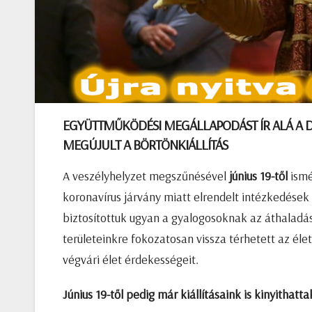
EGYÜTTMŰKÖDÉSI MEGÁLLAPODÁST ÍR ALÁ A DI
MEGÚJULT A BÖRTÖNKIÁLLÍTÁS
A veszélyhelyzet megszűnésével
június 19-től
ismé
koronavírus járvány miatt elrendelt intézkedések h
biztosítottuk ugyan a gyalogosoknak az áthaladás
területeinkre fokozatosan vissza térhetett az éle
végvári élet érdekességeit.
Június 19-től pedig már kiállításaink is kinyithatta