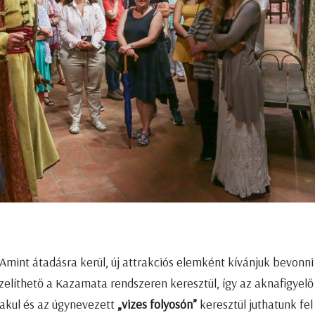
 Amint átadásra kerül, új attrakciós elemként kívánjuk bevonni
elíthető a Kazamata rendszeren keresztül, így az aknafigyelő
lakul és az úgynevezett
„vizes folyosón”
keresztül juthatunk fel