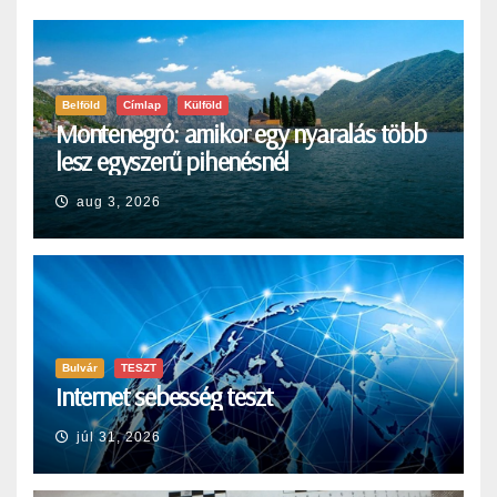
Belföld
Címlap
Külföld
Montenegró: amikor egy nyaralás több
lesz egyszerű pihenésnél
aug 3, 2026
Bulvár
TESZT
Internet sebesség teszt
júl 31, 2026