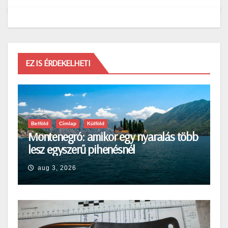
EZ IS ÉRDEKELHETI
Belföld
Címlap
Külföld
Montenegró: amikor egy nyaralás több
lesz egyszerű pihenésnél
aug 3, 2026