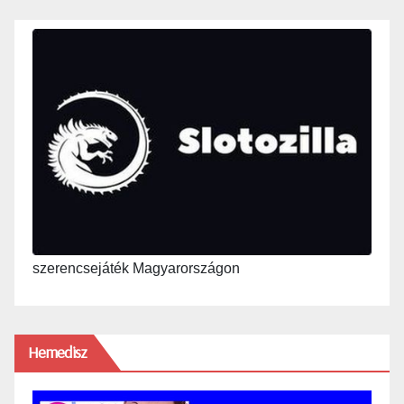
szerencsejáték Magyarországon
Hemedisz