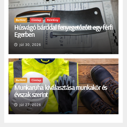
Belföld
Címlap
Kékfény
Húsvágó bárddal fenyegetőzőtt egy férfi
Egerben
júl 30, 2026
Belföld
Címlap
Munkaruha kiválasztása munkakör és
évszak szerint
júl 27, 2026