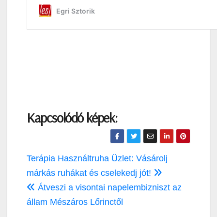
Kapcsolódó képek:
Bejegyzés
Terápia Használtruha Üzlet: Vásárolj
navigáció
márkás ruhákat és cselekedj jót!
Átveszi a visontai napelembizniszt az
állam Mészáros Lőrinctől