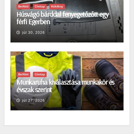
Belföld
Címlap
Kékfény
Húsvágó bárddal fenyegetőzőtt egy
férfi Egerben
júl 30, 2026
Belföld
Címlap
Munkaruha kiválasztása munkakör és
évszak szerint
júl 27, 2026