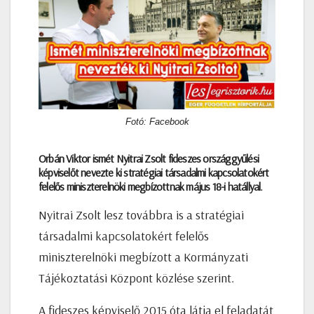
Fotó: Facebook
Orbán Viktor ismét Nyitrai Zsolt fideszes országgyűlési
képviselőt nevezte ki s
tratégiai társadalmi kapcsolatokért
felelős miniszterelnöki megbízottnak
május 18-i hatállyal.
Nyitrai Zsolt lesz továbbra is a stratégiai
társadalmi kapcsolatokért felelős
miniszterelnöki megbízott a Kormányzati
Tájékoztatási Központ közlése szerint.
A fideszes képviselő 2015 óta látja el feladatát