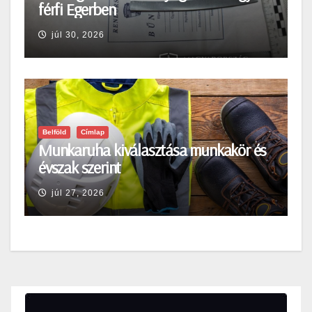
férfi Egerben
júl 30, 2026
Belföld
Címlap
Munkaruha kiválasztása munkakör és
évszak szerint
júl 27, 2026