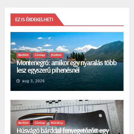
EZ IS ÉRDEKELHETI
Belföld
Címlap
Külföld
Montenegró: amikor egy nyaralás több
lesz egyszerű pihenésnél
aug 3, 2026
Belföld
Címlap
Kékfény
Húsvágó bárddal fenyegetőzőtt egy