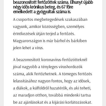
beazonosított fertőzöttek száma. Elhunyt újabb
négy idős krónikus beteg, és 67 főre
emelkedett a gyógyultak száma is.
A csoportos megbetegedések szakaszában
vagyunk, amikor közösségben, személyes
érintkezések útján terjed a fertőzés.
Magyarországon is már bárhol és bárkiben
jelen lehet a vírus.
A beazonosított koronavírus-fertőzötteknél
jóval nagyobb a tényleges vírushordozók
száma, akik fertőzhetnek. A tömeges fertőzés
lelassításához nagyon fontos, hogy az idősek,
a diákok, a külföldről hazatérők, és aki teheti,
az maradjon otthon, továbbá mindenki tartsa
be az ajánlásokat és a kijárási korlátozásokat.