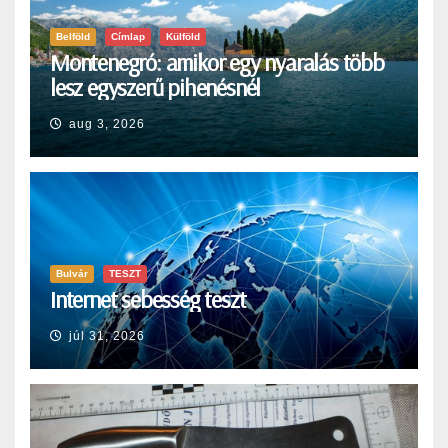
Belföld
Címlap
Külföld
Montenegró: amikor egy nyaralás több
lesz egyszerű pihenésnél
aug 3, 2026
Bulvár
TESZT
Internet sebesség teszt
júl 31, 2026