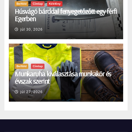
Belföld
Címlap
Kékfény
Húsvágó bárddal fenyegetőzőtt egy férfi
Egerben
júl 30, 2026
Belföld
Címlap
Munkaruha kiválasztása munkakör és
évszak szerint
júl 27, 2026