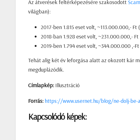
Az átverések feltérképezésére szakosodott
Scamw
világban):
2017-ben 1.815 eset volt, ~113.000.000,- Ft
2018-ban 1.928 eset volt, ~231.000.000,- F
2019-ben 1.794 eset volt, ~344.000.000 ,-Ft
Tehát alig két év leforgása alatt az okozott kár
megduplázódik.
Címlapkép:
Illusztráció
Forrás:
https://www.usernet.hu/blog/ne-dolj-be-a
Kapcsolódó képek: