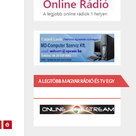
A LEGTÖBB MAGYAR RÁDIÓ ÉS TV EGY
HELYEN!