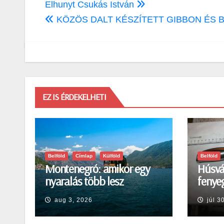
Bejegyzés
Elhunyt Csukás István
navigáció
KÖZÖS DALT KÉSZÍTETT GIBBON ÉS 
EZ IS ÉRDEKELHETI
Belföld
Címlap
Külföld
Belföld
Montenegró: amikor egy
Húsvá
nyaralás több lesz
fenyeg
egyszerű pihenésnél
Egerb
aug 3, 2026
júl 3