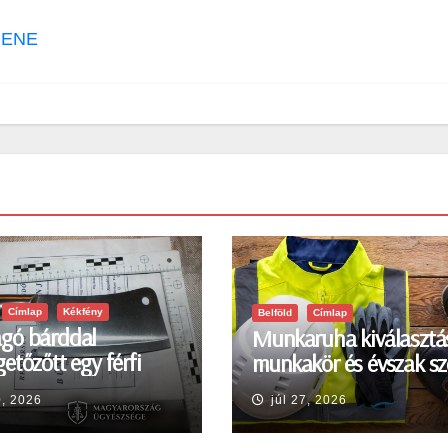
BENE
Címlap
Kékfény
Belföld
Címlap
gó bárddal
Munkaruha kiválasztá
etőzőtt egy férfi
munkakör és évszak sz
en
0, 2026
júl 27, 2026