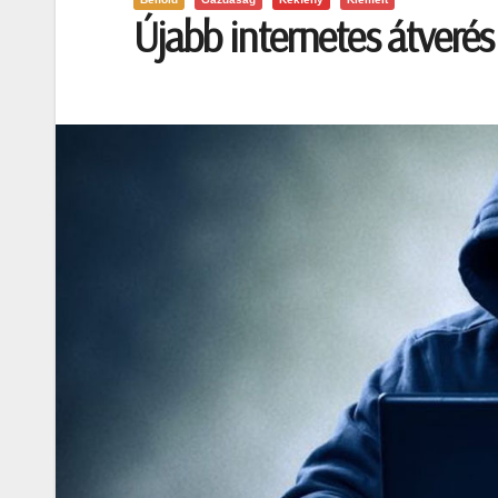
Újabb internetes átverés 