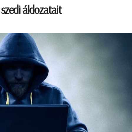
szedi áldozatait