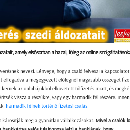
ozatait, amely elsősorban a hazai, főleg az online szolgáltatások
verésnek nevezi. Lényege, hogy a csaló felveszi a kapcsolatot
atot elfogadva a megegyezett előlegnél magasabb összeget fize
t kérnek az önhibájukból elkövetett túlfizetés miatt, és megké
érítsék vissza a részükre, vagy egy harmadik fél részére. Innen
ak:
harmadik félnek történő fizetési csalás
.
tt károsítják meg a gyanútlan vállalkozásokat.
Mivel a csalók l
a bankkártya valós tulajdonosa jelzi a bankjának, hogy