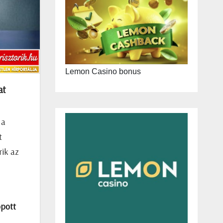
Lemon Casino bonus
at
 a
t
rik az
opott