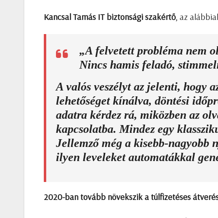
Kancsal Tamás IT biztonsági szakértő
, az alábbia
„A felvetett probléma nem ol
Nincs hamis feladó, stimmel
A valós veszélyt az jelenti, hogy 
lehetőséget kínálva, döntési időp
adatra kérdez rá, miközben az olva
kapcsolatba. Mindez egy klassziku
Jellemző még a kisebb-nagyobb ny
ilyen leveleket automatákkal gen
2020-ban tovább növekszik a túlfizetéses átverés