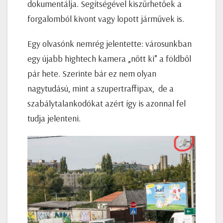
dokumentálja. Segítségével kiszűrhetőek a
forgalomból kivont vagy lopott járművek is.
Egy olvasónk nemrég jelentette: városunkban
egy újabb hightech kamera „nőtt ki” a földből
pár hete. Szerinte bár ez nem olyan
nagytudású, mint a szupertraffipax, de a
szabálytalankodókat azért így is azonnal fel
tudja jelenteni.