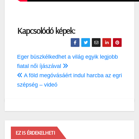
Kapcsolódó képek:
Bejegyzés
Eger büszkélkedhet a világ egyik legjobb
navigáció
fiatal női íjászával
A föld megóvásáért indul harcba az egri
szépség – videó
EZ IS ÉRDEKELHETI