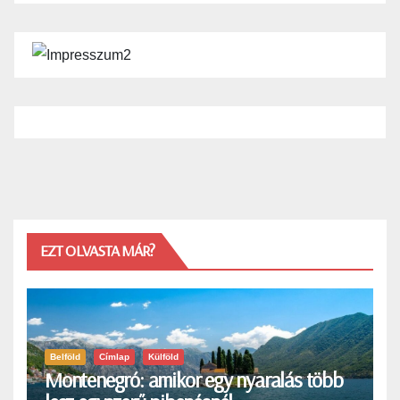
EZT OLVASTA MÁR?
Belföld
Címlap
Külföld
Montenegró: amikor egy nyaralás több