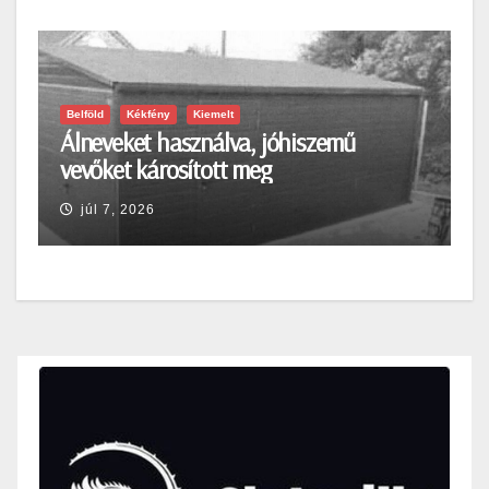
Belföld
Kékfény
Kiemelt
Álneveket használva, jóhiszemű
vevőket károsított meg
júl 7, 2026