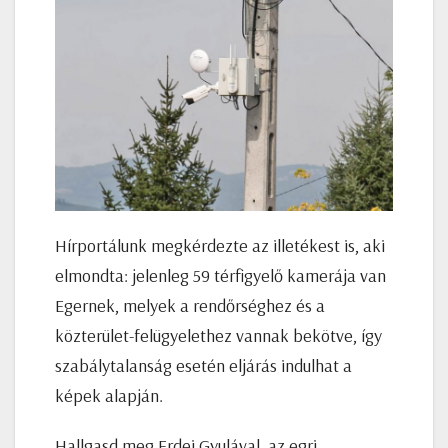
Hírportálunk megkérdezte az illetékest is, aki
elmondta: jelenleg 59 térfigyelő kamerája van
Egernek, melyek a rendőrséghez és a
közterület-felügyelethez vannak bekötve, így
szabálytalanság esetén eljárás indulhat a
képek alapján.
Hallgasd meg Erdei Gyulával, az egri