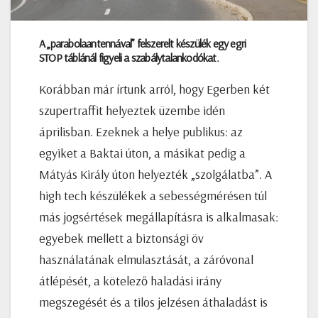
A „parabolaantennával” felszerelt készülék egy egri
STOP táblánál figyeli a szabálytalankodókat.
Korábban már írtunk arról, hogy Egerben két
szupertraffit helyeztek üzembe idén
áprilisban. Ezeknek a helye publikus: az
egyiket a Baktai úton, a másikat pedig a
Mátyás Király úton helyezték „szolgálatba”. A
high tech készülékek a sebességmérésen túl
más jogsértések megállapításra is alkalmasak:
egyebek mellett a biztonsági öv
használatának elmulasztását, a záróvonal
átlépését, a kötelező haladási irány
megszegését és a tilos jelzésen áthaladást is