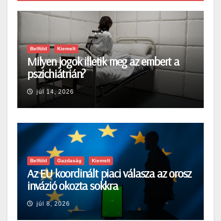
Belföld
Kiemelt
Milyen jogok illetik meg az embert a
pszichiátrián?
júl 14, 2026
Belföld
Gazdaság
Kiemelt
Az EU koordinált piaci válasza az orosz
invázió okozta sokkra
júl 8, 2026