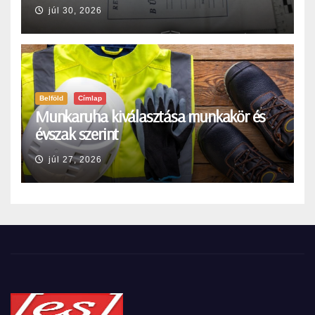
júl 30, 2026
Belföld
Címlap
Munkaruha kiválasztása munkakör és
évszak szerint
júl 27, 2026