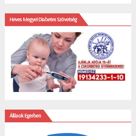
Heves Megyei Diabetes Szövetség
Állások Egerben