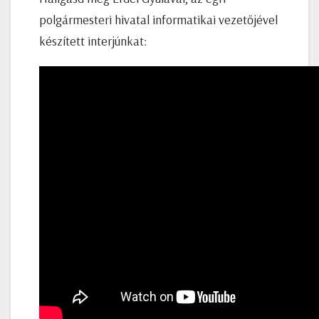
polgármesteri hivatal informatikai vezetőjével
készített interjúnkat: