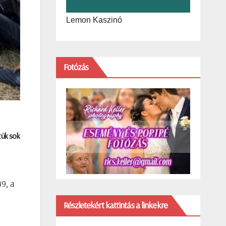
Lemon Kaszinó
Fotózás
tük sok
49, a
Részletekért kattintás a linkekre