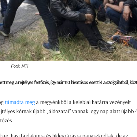
Fotó: MTI
tt meg a rejtélyes fertőzés, így már 110 hivatásos esett ki a szolgálatból, köz
ség
támadta meg
a megyénkből a kelebiai határra vezényelt
ejtélyes kórnak újabb „áldozatai” vannak: egy nap alatt újabb 
tőzés.
re, hasi fájdalomra és hidegrázásra panaszkodtak, de az