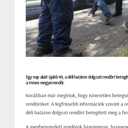
Egy nap alatt újabb 49, a déli határon dolgozó rendőrt betegíte
a Heves megyei rendőr.
Korábban már megírtuk, hogy ismeretlen beteg
rendőröket. A legfrissebb információk szerint a r
déli határon dolgozó rendőrt betegített meg a fer
A megbetegedett rendőrök hányingerre, hasmenés