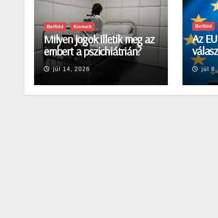
Belföld
Belföld
Kiemelt
Az EU 
Milyen jogok illetik meg az
válasz
embert a pszichiátrián?
okozt
júl 14, 2026
júl 8