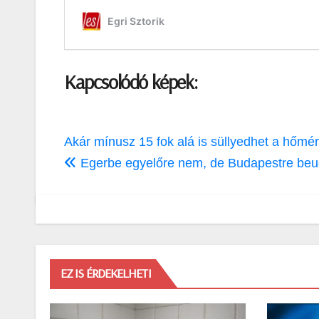
Kapcsolódó képek:
Bejegyzés
Akár mínusz 15 fok alá is süllyedhet a hő
navigáció
Egerbe egyelőre nem, de Budapestre beug
EZ IS ÉRDEKELHETI