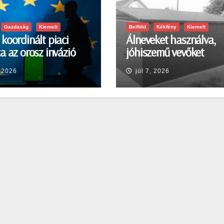
Gazdaság
Kiemelt
Belföld
Kékfény
Kiemelt
koordinált piaci
Álneveket használva,
a az orosz invázió
jóhiszemű vevőket
a sokkra
károsított meg
, 2026
júl 7, 2026