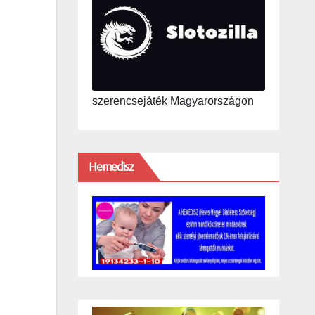
szerencsejáték Magyarországon
Hemedisz