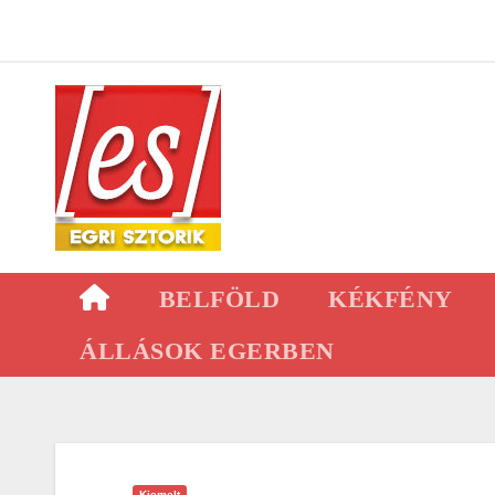
Skip
to
content
BELFÖLD
KÉKFÉNY
ÁLLÁSOK EGERBEN
Kiemelt