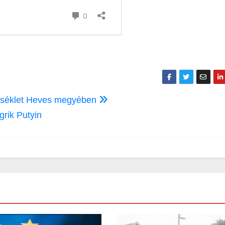
mérséklet Heves megyében
rik Putyin