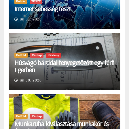
Bulvár
TESZT
Internet sebesség teszt
júl 31, 2026
Belföld
Címlap
Kékfény
Húsvágó bárddal fenyegetőzőtt egy férfi
Egerben
júl 30, 2026
Belföld
Címlap
Munkaruha kiválasztása munkakör és