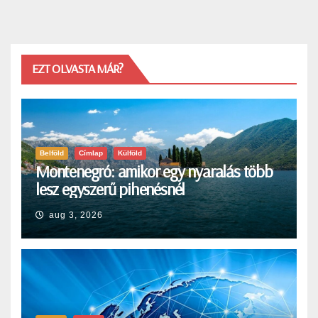
EZT OLVASTA MÁR?
Belföld
Címlap
Külföld
Montenegró: amikor egy nyaralás több
lesz egyszerű pihenésnél
aug 3, 2026