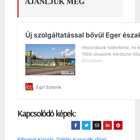
AJÁNLJUK MÉG
Kapcsolódó képek:
Elhunyt Kocsis Zoltán Kossuth-díjas