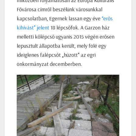
miközben folyamatosan az Európa Kulturális
Fővárosa címről beszélünk városunkkal
kapcsolatban, Egernek lassan egy éve
“erős
kihívást” jelent
18 lépcsőfok. A Garzon ház
melletti kőlépcső ugyanis 2015 végén erősen
lepusztult állapotba került, mely fölé egy
ideiglenes falépcsőt „húzott” az egri
önkormányzat decemberben.