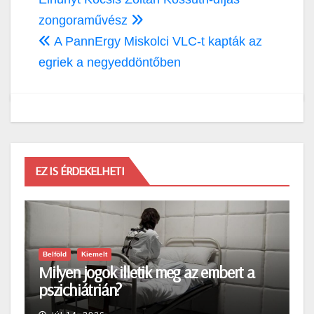
Bejegyzés
navigáció
zongoraművész
A PannErgy Miskolci VLC-t kapták az
egriek a negyeddöntőben
EZ IS ÉRDEKELHETI
Belföld
Kiemelt
Milyen jogok illetik meg az embert a
pszichiátrián?