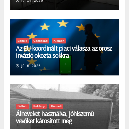
júl 14, 2026
Belföld
Gazdaság
Kiemelt
Az EU koordinált piaci válasza az orosz
invázió okozta sokkra
júl 8, 2026
Belföld
Kékfény
Kiemelt
Álneveket használva, jóhiszemű
vevőket károsított meg