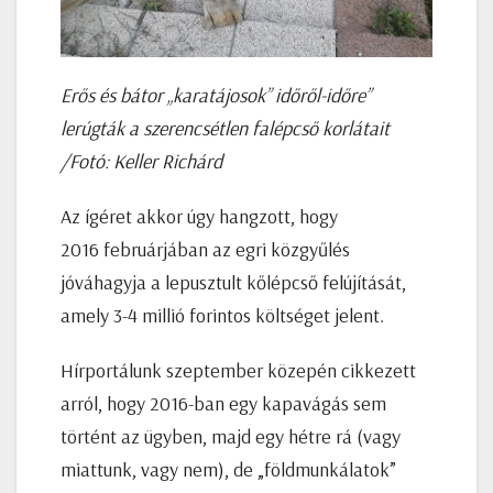
Erős és bátor „karatájosok” időről-időre”
lerúgták a szerencsétlen falépcső korlátait
/Fotó: Keller Richárd
Az ígéret akkor úgy hangzott, hogy
2016 februárjában az egri közgyűlés
jóváhagyja a lepusztult kőlépcső felújítását,
amely 3-4 millió forintos költséget jelent.
Hírportálunk szeptember közepén cikkezett
arról, hogy 2016-ban egy kapavágás sem
történt az ügyben, majd egy hétre rá (vagy
miattunk, vagy nem), de „földmunkálatok”