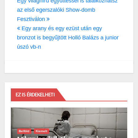
Bejegyzés
Egy világhírű együttessel is találkozhatsz
navigáció
az első egerszalóki Show-domb
Fesztiválon
Egy arany és egy ezüst után egy
bronzot is begyűjtött Holló Balázs a junior
úszó vb-n
EZ IS ÉRDEKELHETI
Belföld
Kiemelt