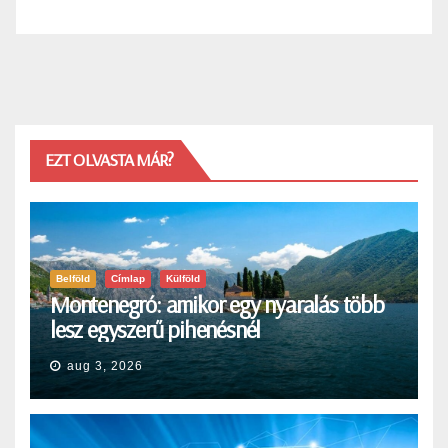
EZT OLVASTA MÁR?
Belföld
Címlap
Külföld
Montenegró: amikor egy nyaralás több
lesz egyszerű pihenésnél
aug 3, 2026