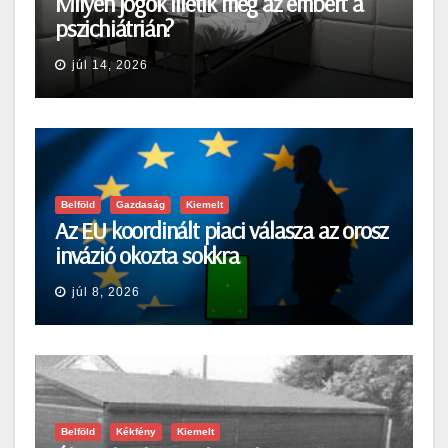
Milyen jogok illetik meg az embert a
pszichiátrián?
júl 14, 2026
Belföld
Gazdaság
Kiemelt
Az EU koordinált piaci válasza az orosz
invázió okozta sokkra
júl 8, 2026
Belföld
Kékfény
Kiemelt