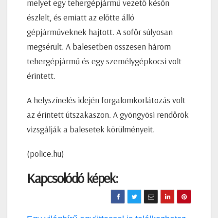
melyet egy tehergépjármű vezető későn
észlelt, és emiatt az előtte álló
gépjárműveknek hajtott. A sofőr súlyosan
megsérült. A balesetben összesen három
tehergépjármű és egy személygépkocsi volt
érintett.
A helyszínelés idején forgalomkorlátozás volt
az érintett útszakaszon. A gyöngyösi rendőrök
vizsgálják a balesetek körülményeit.
(police.hu)
Kapcsolódó képek: