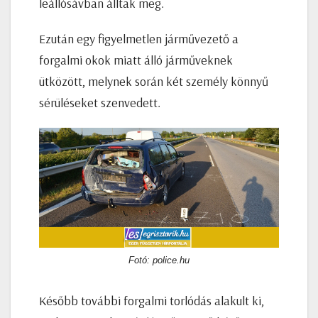
leállósávban álltak meg.
Ezután egy figyelmetlen járművezető a
forgalmi okok miatt álló járműveknek
ütközött, melynek során két személy könnyű
sérüléseket szenvedett.
Fotó: police.hu
Később további forgalmi torlódás alakult ki,