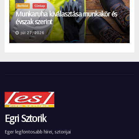
Belföld
Címlap
Munkaruha kiválasztása munkakör és
évszak szerint
júl 27, 2026
Egri Sztorik
Eger legfontosabb hírei, sztorijai