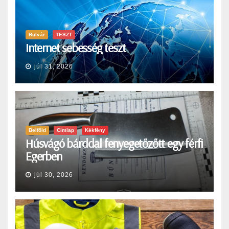
Bulvár
TESZT
Internet sebesség teszt
júl 31, 2026
Belföld
Címlap
Kékfény
Húsvágó bárddal fenyegetőzőtt egy férfi
Egerben
júl 30, 2026