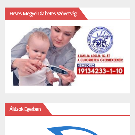
Heves Megyei Diabetes Szövetség
Állások Egerben