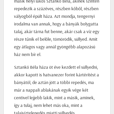
másik helyi lakos Sztankó Béla, akinek szintén
repedezik a százéves, részben kőből, részben
vályogból épült háza. Azt mondja, tengernyi
irodalma van annak, hogy a bányák bolygatta
talaj, akár tárna fut benne, akár csak a víz egy
része tűnik el belőle, tömörödik, süllyed. Amit
egy átlagos vagy annál gyöngébb alapozású
ház nem bír el.
Sztankó Béla háza öt éve kezdett el süllyedni,
akkor kapott is hatvanezer forint kártérítést a
bányától, de aztán jött a többi repedés, ma
már a nappali ablakának egyik vége két
centivel lejjebb lakik, mint a másik, aminek,
így a tulaj, nem lehet más oka, mint a
talajvíztelenedés miatti süllyedés.