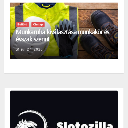
Belföld
Címlap
Munkaruha kiválasztása munkakör és
évszak szerint
júl 27, 2026