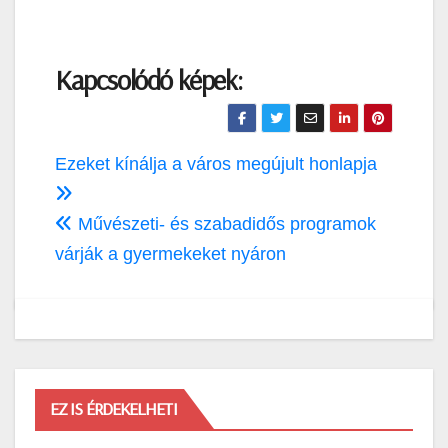
Kapcsolódó képek:
Bejegyzés
Ezeket kínálja a város megújult honlapja
navigáció
Művészeti- és szabadidős programok
várják a gyermekeket nyáron
EZ IS ÉRDEKELHETI