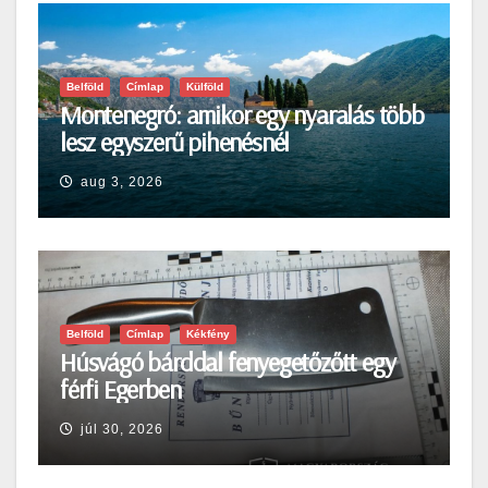
Belföld
Címlap
Külföld
Montenegró: amikor egy nyaralás több
lesz egyszerű pihenésnél
aug 3, 2026
Belföld
Címlap
Kékfény
Húsvágó bárddal fenyegetőzőtt egy
férfi Egerben
júl 30, 2026