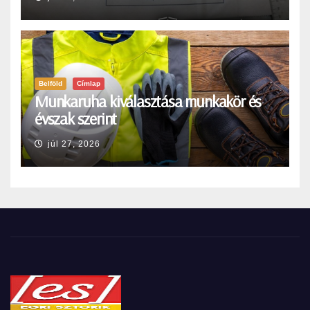
Belföld
Címlap
Munkaruha kiválasztása munkakör és
évszak szerint
júl 27, 2026