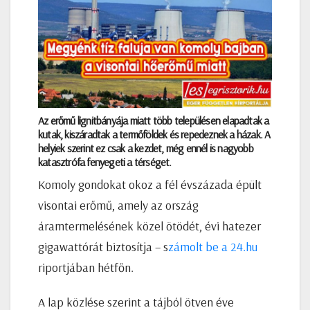
Az erőmű lignitbányája miatt több településen elapadtak a
kutak, kiszáradtak a termőföldek és repedeznek a házak. A
helyiek szerint ez csak a kezdet, még ennél is nagyobb
katasztrófa fenyegeti a térséget.
Komoly gondokat okoz a fél évszázada épült
visontai erőmű, amely az ország
áramtermelésének közel ötödét, évi hatezer
gigawattórát biztosítja – s
zámolt be a 24.hu
riportjában hétfőn.
A lap közlése szerint a tájból ötven éve