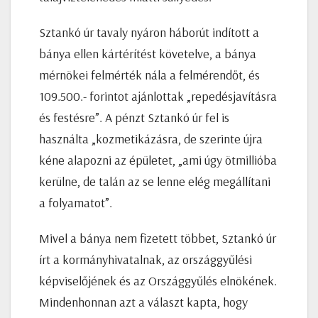
Sztankó úr tavaly nyáron háborút indított a
bánya ellen kártérítést követelve, a bánya
mérnökei felmérték nála a felmérendőt, és
109.500.- forintot ajánlottak „repedésjavításra
és festésre”. A pénzt Sztankó úr fel is
használta „kozmetikázásra, de szerinte újra
kéne alapozni az épületet, „ami úgy ötmillióba
kerülne, de talán az se lenne elég megállítani
a folyamatot”.
Mivel a bánya nem fizetett többet, Sztankó úr
írt a kormányhivatalnak, az országgyűlési
képviselőjének és az Országgyűlés elnökének.
Mindenhonnan azt a választ kapta, hogy