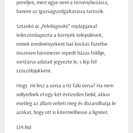
pereljen, mert ügye nem a törvényhozásra,
hanem az igazságszolgáltatásra tartozik.
Sztankó úr „felvilágosító” röplapjaival
teleszórólapozta a környék településeit,
ennek eredményeként hat kockás füzetbe
összesen háromezer repedt házas földije,
sorstársa adatait jegyezte le, s lép föl
szószólójukként.
Hogy mi lesz a sorsa a tíz falu sorsa? Ha nem
süllyednek el egy-két évtizeden belül, akkor
esetleg az állam veheti meg és dózarolhatja le
azokat, hogy ott is kitermelhesse a lignitet.
(24.hu)