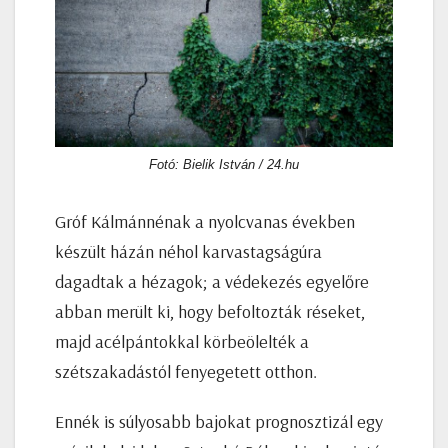
Fotó: Bielik István / 24.hu
Gróf Kálmánnénak a nyolcvanas években
készült házán néhol karvastagságúra
dagadtak a hézagok; a védekezés egyelőre
abban merült ki, hogy befoltozták réseket,
majd acélpántokkal körbeölelték a
szétszakadástól fenyegetett otthon.
Ennék is súlyosabb bajokat prognosztizál egy