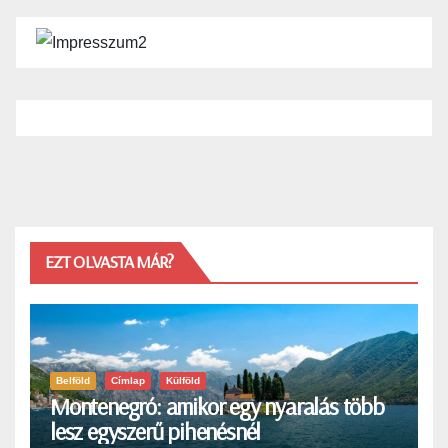
EZT OLVASTA MÁR?
Belföld
Címlap
Külföld
Montenegró: amikor egy nyaralás több
lesz egyszerű pihenésnél