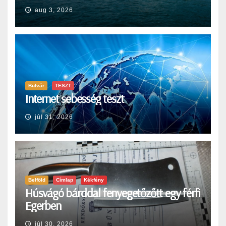
aug 3, 2026
Bulvár
TESZT
Internet sebesség teszt
júl 31, 2026
Belföld
Címlap
Kékfény
Húsvágó bárddal fenyegetőzőtt egy férfi
Egerben
júl 30, 2026