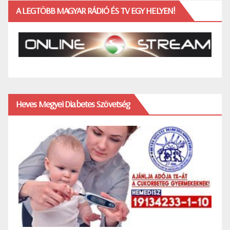
A LEGTÖBB MAGYAR RÁDIÓ ÉS TV EGY HELYEN!
Heves Megyei Diabetes Szövetség