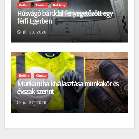
Belföld
Címlap
Kékfény
Húsvágó bárddal fenyegetőzőtt egy
férfi Egerben
júl 30, 2026
Belföld
Címlap
Munkaruha kiválasztása munkakör és
évszak szerint
júl 27, 2026