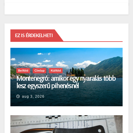
EZ IS ÉRDEKELHETI
Belföld
Címlap
Külföld
Montenegró: amikor egy nyaralás több
lesz egyszerű pihenésnél
aug 3, 2026