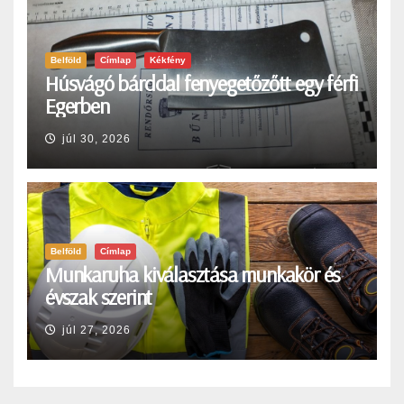
Belföld
Címlap
Kékfény
Húsvágó bárddal fenyegetőzőtt egy férfi
Egerben
júl 30, 2026
Belföld
Címlap
Munkaruha kiválasztása munkakör és
évszak szerint
júl 27, 2026