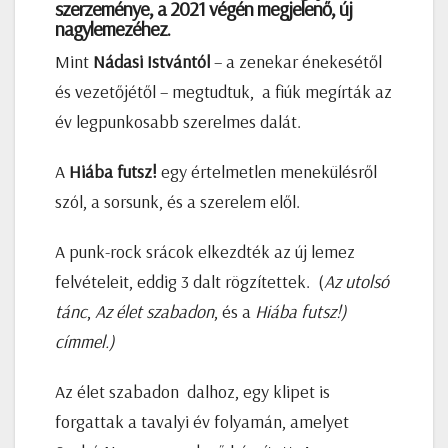
szerzeménye, a 2021 végén megjelenő, új
nagylemezéhez.
Mint
Nádasi Istvántól
– a zenekar énekesétől
és vezetőjétől – megtudtuk, a fiúk megírták az
év legpunkosabb szerelmes dalát.
A
Hiába futsz!
egy értelmetlen menekülésről
szól, a sorsunk, és a szerelem elől.
A punk-rock srácok elkezdték az új lemez
felvételeit, eddig 3 dalt rögzítettek. (
Az utolsó
tánc
,
Az élet szabadon
, és a
Hiába futsz!)
címmel.)
Az élet szabadon dalhoz, egy klipet is
forgattak a tavalyi év folyamán, amelyet