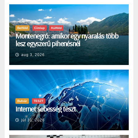
Belföld
Címlap
Külföld
Montenegró: amikor egy nyaralás több
lesz egyszerű pihenésnél
aug 3, 2026
Bulvár
TESZT
Internet sebesség teszt
júl 31, 2026