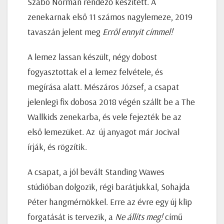
Szabó Norman rendező készített. A
zenekarnak első 11 számos nagylemeze, 2019
tavaszán jelent meg
Erről ennyit címmel!
A lemez lassan készült, négy dobost
fogyasztottak el a lemez felvétele, és
megírása alatt. Mészáros József, a csapat
jelenlegi fix dobosa 2018 végén szállt be a The
Wallkids zenekarba, és vele fejezték be az
első lemezüket. Az új anyagot már Jocival
írják, és rögzítik.
A csapat, a jól bevált Standing Wawes
stúdióban dolgozik, régi barátjukkal, Sohajda
Péter hangmérnökkel. Erre az évre egy új klip
forgatását is tervezik, a
Ne állíts meg!
című