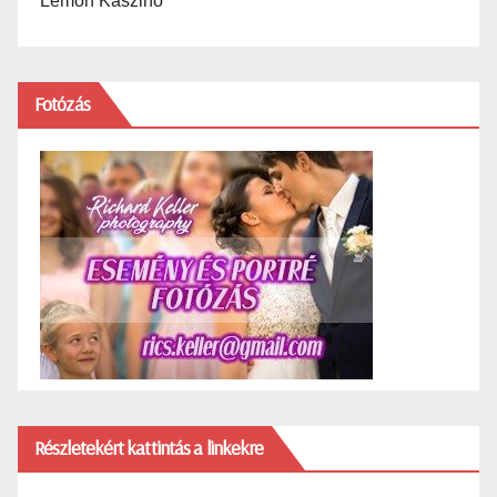
Lemon Kaszinó
Fotózás
Részletekért kattintás a linkekre