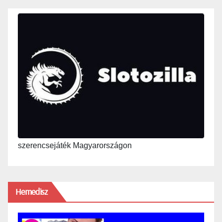
szerencsejáték Magyarországon
Hemedisz