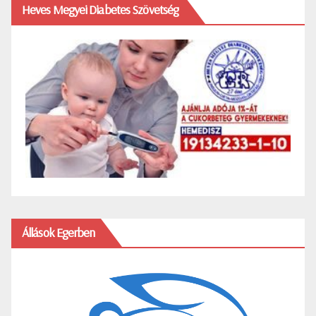
Heves Megyei Diabetes Szövetség
Állások Egerben