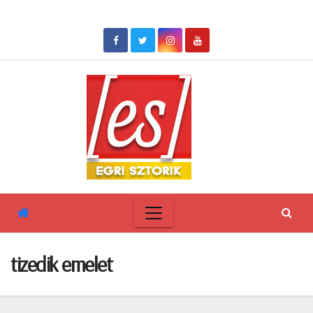
Skip
to
content
tizedik emelet