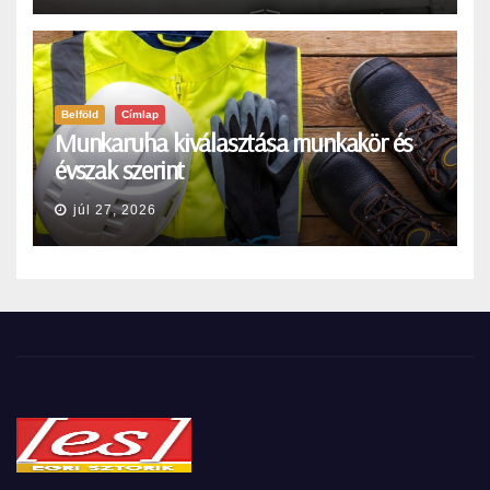
Belföld
Címlap
Munkaruha kiválasztása munkakör és
évszak szerint
júl 27, 2026