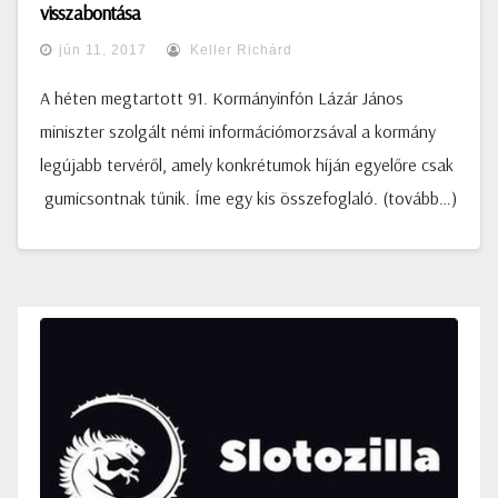
visszabontása
jún 11, 2017
Keller Richárd
A héten megtartott 91. Kormányinfón Lázár János
miniszter szolgált némi információmorzsával a kormány
legújabb tervéről, amely konkrétumok híján egyelőre csak
gumicsontnak tűnik. Íme egy kis összefoglaló. (tovább…)