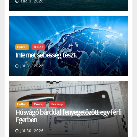
aug 3, 2026
Bulvár
TESZT
Internet sebesség teszt
júl 31, 2026
Belföld
Címlap
Kékfény
Húsvágó bárddal fenyegetőzőtt egy férfi
Egerben
júl 30, 2026