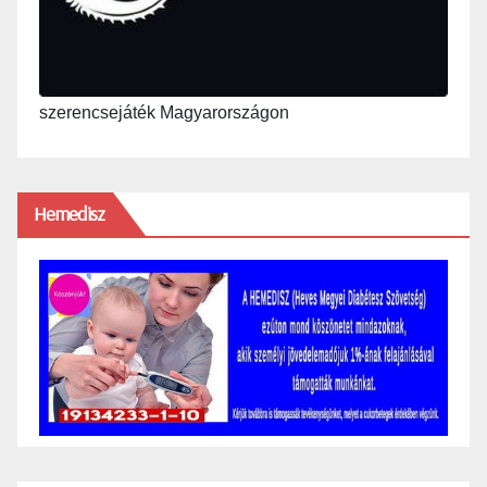
szerencsejáték Magyarországon
Hemedisz