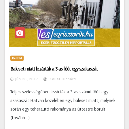
Belföld
Baleset miatt lezárták a 3-as főút egy szakaszát
jún 28, 2017
Keller Richárd
Teljes szélességében lezárták a 3-as számú főút egy
szakaszát Hatvan közelében egy baleset miatt, melynek
során egy teherautó rakománya az úttestre borult.
(tovább…)