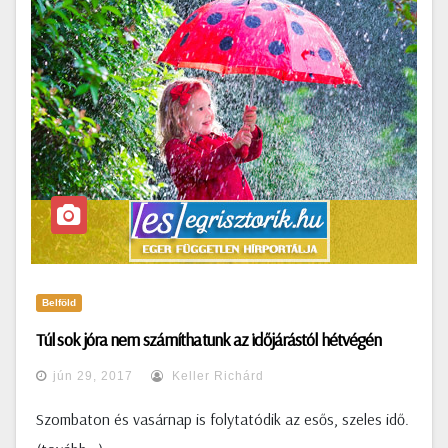
Belföld
Túl sok jóra nem számíthatunk az időjárástól hétvégén
jún 29, 2017
Keller Richárd
Szombaton és vasárnap is folytatódik az esős, szeles idő.