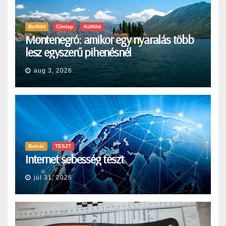
Belföld
Címlap
Külföld
Montenegró: amikor egy nyaralás több
lesz egyszerű pihenésnél
aug 3, 2026
Bulvár
TESZT
Internet sebesség teszt
júl 31, 2026