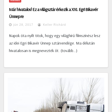
Kiemelt
Már hivatalos! Ez a világsztár érkezik a XXI. Egri Bikavér
Ünnepre
jún 28, 2017
Keller Richárd
Napok óta nyílt titok, hogy egy világhírű filmszínész lesz
az idei Egri Bikavér Ünnep sztárvendége. Ma délután
hivatalosan is megnevezték őt. (tovább…)