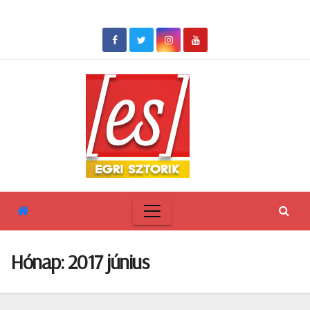
Skip
to
content
Hónap:
2017 június