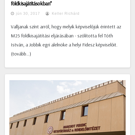
földkisajátításokban”
jún 30, 2017
Keller Richárd
Valljanak színt arról, hogy melyik képviselőjük érintett az
M25 földkisajátítási eljárásában - szólította fel Tóth
István, a Jobbik egri alelnöke a helyi Fidesz képviselőit.
(tovább…)