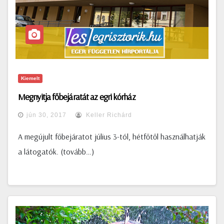
Kiemelt
Megnyitja főbejáratát az egri kórház
jún 30, 2017
Keller Richárd
A megújult főbejáratot július 3-tól, hétfőtől használhatják
a látogatók. (tovább…)