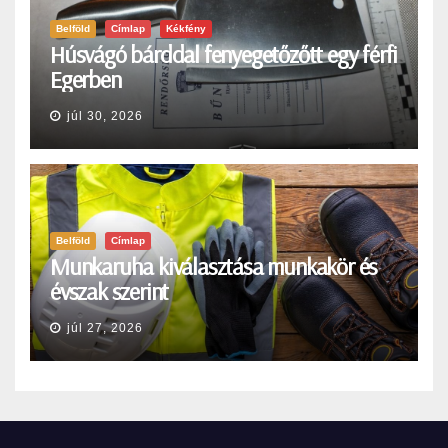
Belföld
Címlap
Kékfény
Húsvágó bárddal fenyegetőzőtt egy férfi
Egerben
júl 30, 2026
Belföld
Címlap
Munkaruha kiválasztása munkakör és
évszak szerint
júl 27, 2026