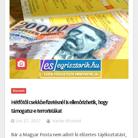
Kiemelt
Hétfőtől csekkbefizetésnél is ellenőrizhetik, hogy
támogatsz-e terroristákat
jún 27, 2017
Keller Richárd
Bár a Magyar Posta nem adott ki előzetes tájékoztatást,