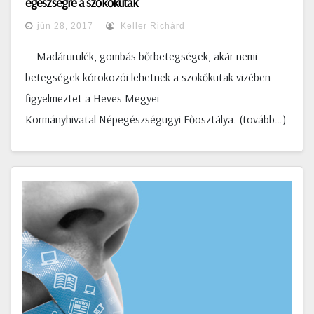
egészségre a szőkőkutak
jún 28, 2017
Keller Richárd
Madárürülék, gombás bőrbetegségek, akár nemi
betegségek kórokozói lehetnek a szökőkutak vizében -
figyelmeztet a Heves Megyei
Kormányhivatal Népegészségügyi Főosztálya. (tovább…)