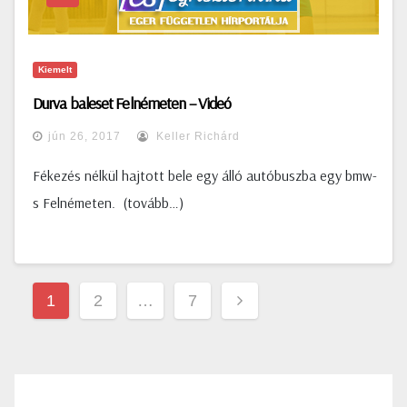
Kiemelt
Durva baleset Felnémeten – Videó
jún 26, 2017
Keller Richárd
Fékezés nélkül hajtott bele egy álló autóbuszba egy bmw-
s Felnémeten. (tovább…)
Bejegyzések
1
2
…
7
lapozása