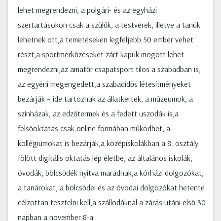
lehet megrendezni, a polgári- és az egyházi
szertartásokon csak a szülők, a testvérek, illetve a tanúk
lehetnek ott,a temetéseken legfeljebb 50 ember vehet
részt,a sportmérkőzéseket zárt kapuk mögött lehet
megrendezni,az amatőr csapatsport tilos a szabadban is,
az egyéni megengedett,a szabadidős létesítményeket
bezárják – ide tartoznak az állatkertek, a múzeumok, a
színházak, az edzőtermek és a fedett uszodák is,a
felsőoktatás csak online formában működhet, a
kollégiumokat is bezárják,a középiskolákban a 8. osztály
fölött digitális oktatás lép életbe, az általános iskolák,
óvodák, bölcsődék nyitva maradnak,a kórházi dolgozókat,
a tanárokat, a bölcsődei és az óvodai dolgozókat hetente
célzottan tesztelni kell,a szállodáknál a zárás utáni első 30
napban a november 8-a