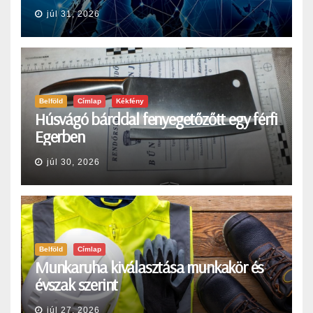
júl 31, 2026
Belföld
Címlap
Kékfény
Húsvágó bárddal fenyegetőzőtt egy férfi
Egerben
júl 30, 2026
Belföld
Címlap
Munkaruha kiválasztása munkakör és
évszak szerint
júl 27, 2026