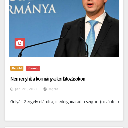
Belföld
Kiemelt
Nem enyhít a kormány a korlátozásokon
jan 28, 2021
Agria
Gulyás Gergely elárulta, meddig marad a szigor. (tovább…)