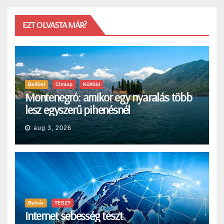
EZT OLVASTA MÁR?
Belföld
Címlap
Külföld
Montenegró: amikor egy nyaralás több
lesz egyszerű pihenésnél
aug 3, 2026
Bulvár
TESZT
Internet sebesség teszt