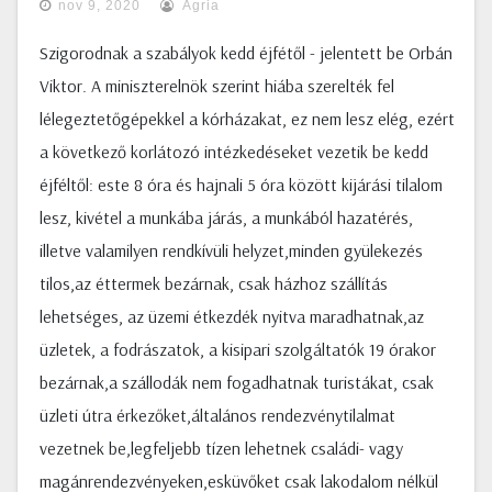
nov 9, 2020
Agria
Szigorodnak a szabályok kedd éjfétől - jelentett be Orbán
Viktor. A miniszterelnök szerint hiába szerelték fel
lélegeztetőgépekkel a kórházakat, ez nem lesz elég, ezért
a következő korlátozó intézkedéseket vezetik be kedd
éjféltől: este 8 óra és hajnali 5 óra között kijárási tilalom
lesz, kivétel a munkába járás, a munkából hazatérés,
illetve valamilyen rendkívüli helyzet,minden gyülekezés
tilos,az éttermek bezárnak, csak házhoz szállítás
lehetséges, az üzemi étkezdék nyitva maradhatnak,az
üzletek, a fodrászatok, a kisipari szolgáltatók 19 órakor
bezárnak,a szállodák nem fogadhatnak turistákat, csak
üzleti útra érkezőket,általános rendezvénytilalmat
vezetnek be,legfeljebb tízen lehetnek családi- vagy
magánrendezvényeken,esküvőket csak lakodalom nélkül