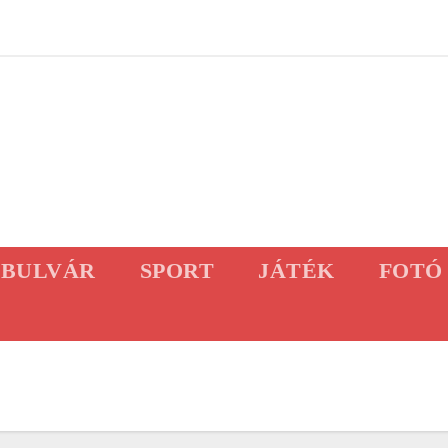
BULVÁR
SPORT
JÁTÉK
FOTÓ