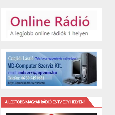
A LEGTÖBB MAGYAR RÁDIÓ ÉS TV EGY HELYEN!