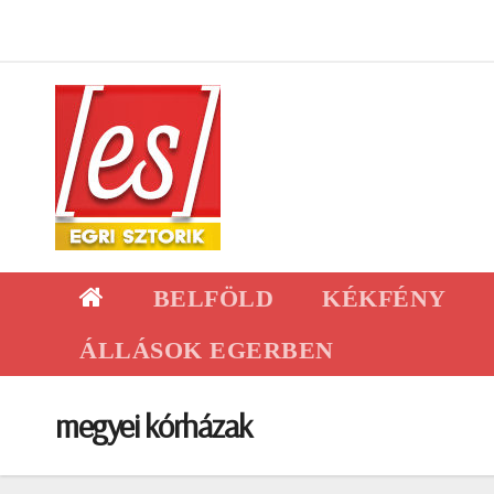
Skip
to
content
BELFÖLD
KÉKFÉNY
ÁLLÁSOK EGERBEN
megyei kórházak