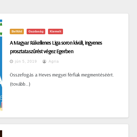
Belföld
Gazdaság
Kiemelt
A Magyar Rákellenes Liga soron kívüli, ingyenes
prosztataszűrést végez Egerben
jún 5, 2019
Agria
Összefogás a Heves megyei férfiak megmentéséért.
(tovább…)