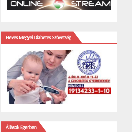
Heves Megyei Diabetes Szövetség
Állások Egerben