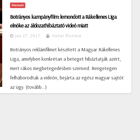
Kiemelt
Botrányos kampányfilm: lemondott a Rákellenes Liga
elnöke az áldozathibáztató videó miatt
jan 27, 2017
Keller Richárd
Botrányos reklámfilmet készített a Magyar Rákellenes
Liga, amelyben konkrétan a beteget hibáztatják azért,
mert rákos megbetegedésben szenved. Rengetegen
felháborodtak a videón, bejárta az egész magyar sajtót
az ügy. (tovább…)