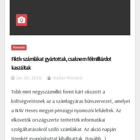
Kiemelt
Fiktív számlákat gyártottak, csaknem félmilliárdot
kaszáltak
jún 30, 2016
Keller Richárd
Több mint négyszázmillió forint kárt okozott a
költségvetésnek az a számlagyáras bűnszervezet, amelyet
a NAV Heves megyei pénzügyi nyomozói lefüleltek. Az
elkövetők országszerte terítették informatikai
szolgáltatásokról szóló számláikat. Az akció napján
tizenkét gyanúsítottat kihallgattak. (tovább…)