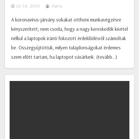
júl 16, 2020
Agria
A koronavírus-járvány sokakat otthoni munkavégzésre
kényszerített; nem csoda, hogy a nagy kereskedők kivétel
nélkül a laptopok iránti fokozott érdeklődésről számoltak
be. Összegyűjtöttük, milyen tulajdonságokat érdemes
szem előtt tartani, ha laptopot vásárlunk. (tovább…)