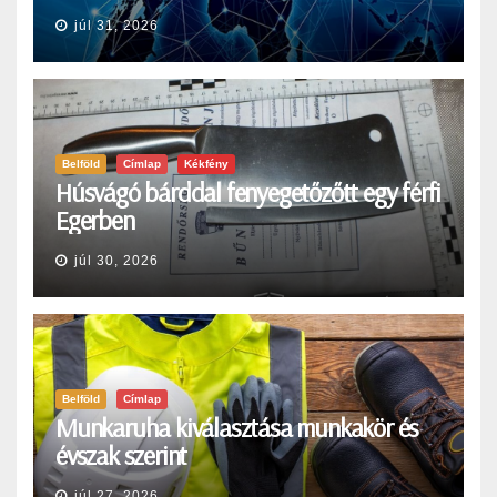
júl 31, 2026
Belföld
Címlap
Kékfény
Húsvágó bárddal fenyegetőzőtt egy férfi
Egerben
júl 30, 2026
Belföld
Címlap
Munkaruha kiválasztása munkakör és
évszak szerint
júl 27, 2026