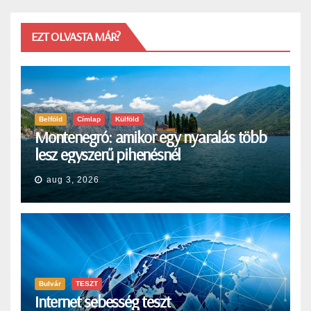
EZT OLVASTA MÁR?
Belföld
Címlap
Külföld
Montenegró: amikor egy nyaralás több
lesz egyszerű pihenésnél
aug 3, 2026
Bulvár
TESZT
Internet sebesség teszt