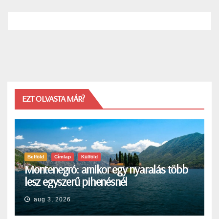
EZT OLVASTA MÁR?
Belföld
Címlap
Külföld
Montenegró: amikor egy nyaralás több
lesz egyszerű pihenésnél
aug 3, 2026