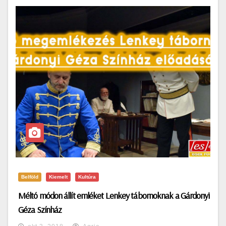
Belföld
Kiemelt
Kultúra
Méltó módon állít emléket Lenkey tábornoknak a Gárdonyi
Géza Színház