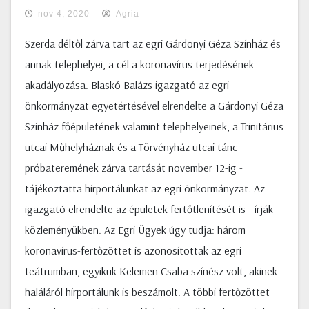
nov 4, 2020
Agria
Szerda déltől zárva tart az egri Gárdonyi Géza Színház és
annak telephelyei, a cél a koronavírus terjedésének
akadályozása. Blaskó Balázs igazgató az egri
önkormányzat egyetértésével elrendelte a Gárdonyi Géza
Színház főépületének valamint telephelyeinek, a Trinitárius
utcai Műhelyháznak és a Törvényház utcai tánc
próbateremének zárva tartását november 12-ig -
tájékoztatta hírportálunkat az egri önkormányzat. Az
igazgató elrendelte az épületek fertőtlenítését is - írják
közleményükben. Az Egri Ügyek úgy tudja: három
koronavírus-fertőzöttet is azonosítottak az egri
teátrumban, egyikük Kelemen Csaba színész volt, akinek
haláláról hírportálunk is beszámolt. A többi fertőzöttet