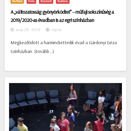
Belföld
Fotó
Kiemelt
Kultúra
A „változatosság gyönyörködtet” – műfaji sokszínűség a
2019/2020-as évadban is az egri színházban
aug 28, 2019
Agria
Megkezdődött a harminckettedik évad a Gárdonyi Géza
Színházban. (tovább…)