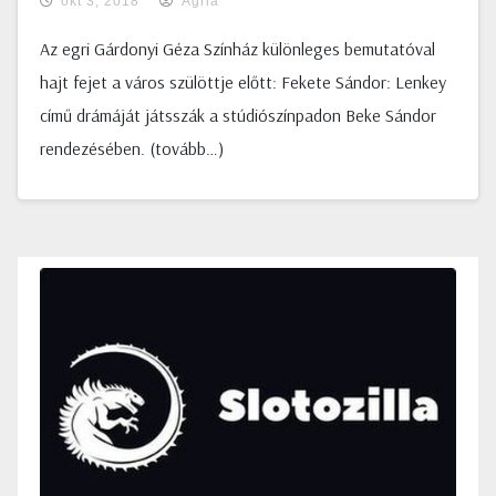
okt 3, 2018
Agria
Az egri Gárdonyi Géza Színház különleges bemutatóval
hajt fejet a város szülöttje előtt: Fekete Sándor: Lenkey
című drámáját játsszák a stúdiószínpadon Beke Sándor
rendezésében. (tovább…)