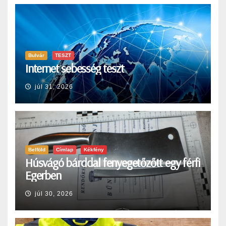
Bulvár
TESZT
Internet sebesség teszt
júl 31, 2026
Belföld
Címlap
Kékfény
Húsvágó bárddal fenyegetőzőtt egy férfi
Egerben
júl 30, 2026