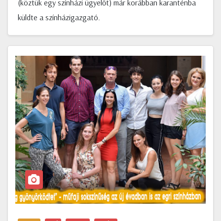
(köztük egy színházi ügyelőt) már korábban karanténba
küldte a színházigazgató.