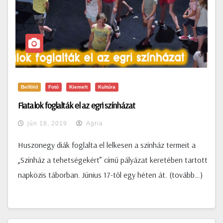
Belföld
Fotó
Kiemelt
Kultúra
Fiatalok foglalták el az egri színházat
jún 18, 2019
Agria
Huszonegy diák foglalta el lelkesen a színház termeit a
„Színház a tehetségekért” című pályázat keretében tartott
napközis táborban. Június 17-től egy héten át. (tovább…)