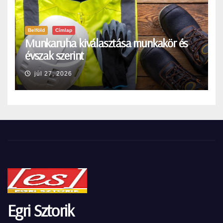
Belföld
Címlap
Munkaruha kiválasztása munkakör és
évszak szerint
júl 27, 2026
Egri Sztorik