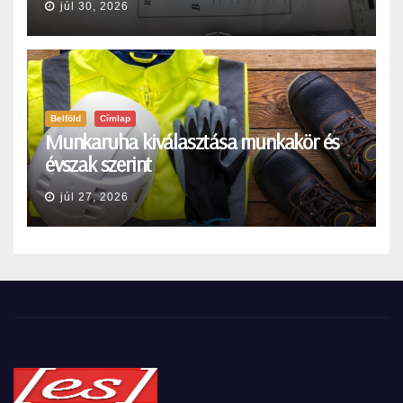
júl 30, 2026
Belföld
Címlap
Munkaruha kiválasztása munkakör és
évszak szerint
júl 27, 2026