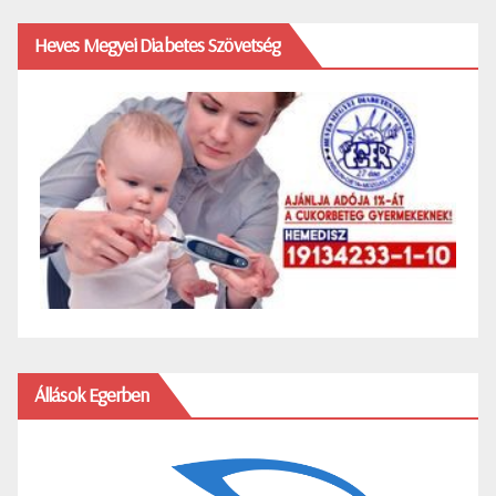
Heves Megyei Diabetes Szövetség
Állások Egerben