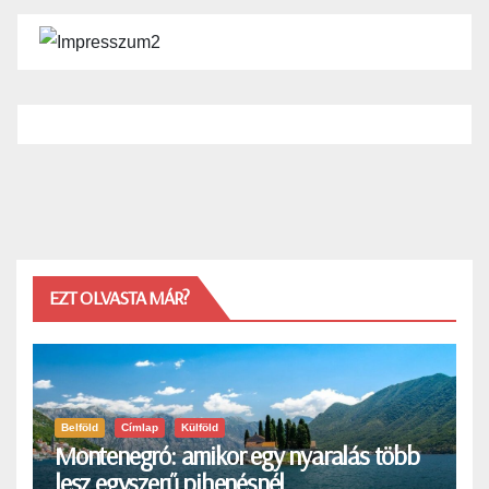
EZT OLVASTA MÁR?
Belföld
Címlap
Külföld
Montenegró: amikor egy nyaralás több
lesz egyszerű pihenésnél