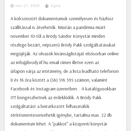
nov 17, 2020
Agria
A kölcsönzött dokumentumok személyesen és házhoz
szállítással is átvehetők. Miután a pandémia miatt
november 10-től a Bródy Sándor Könyvtár minden
részlege bezárt, népszerű Bródy Pakk szolgáltatásukat
megújítják. Az olvasók kívánságlistáját elsősorban online
az info@brody.iif.hu email címen illetve ezen az
űrlapon várja az intézmény, de a lista leadható telefonon
8 és 16 óra között a (36) 516 595 számon, valamint
Facebook és Instagram üzenetben. . A katalógusokban
ITT böngészhetnek az érdeklődők. A Bródy Pakk
szolgáltatást a beiratkozott felhasználók
térítésmentesenvehetik igénybe, tartalma max. 22 db
dokumentum lehet. A "pakkot" a központi könyvtár