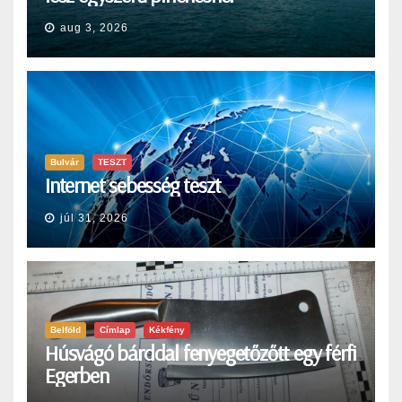
aug 3, 2026
Bulvár
TESZT
Internet sebesség teszt
júl 31, 2026
Belföld
Címlap
Kékfény
Húsvágó bárddal fenyegetőzőtt egy férfi
Egerben