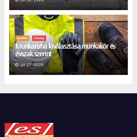
Belföld
Címlap
Munkaruha kiválasztása munkakör és
évszak szerint
júl 27, 2026