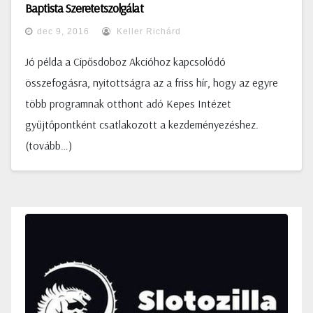
Baptista Szeretetszolgálat
dec 9, 2016
Keller Richárd
Jó példa a Cipősdoboz Akcióhoz kapcsolódó
összefogásra, nyitottságra az a friss hír, hogy az egyre
több programnak otthont adó Kepes Intézet
gyűjtőpontként csatlakozott a kezdeményezéshez.
(tovább…)