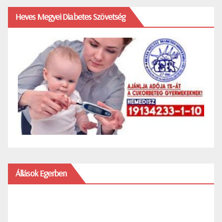
Heves Megyei Diabetes Szövetség
Állások Egerben