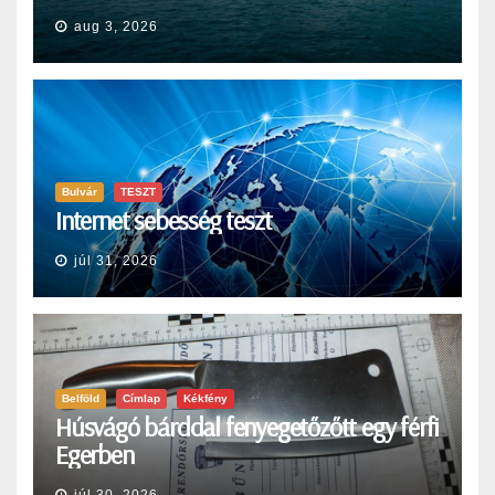
aug 3, 2026
Bulvár
TESZT
Internet sebesség teszt
júl 31, 2026
Belföld
Címlap
Kékfény
Húsvágó bárddal fenyegetőzőtt egy férfi
Egerben
júl 30, 2026