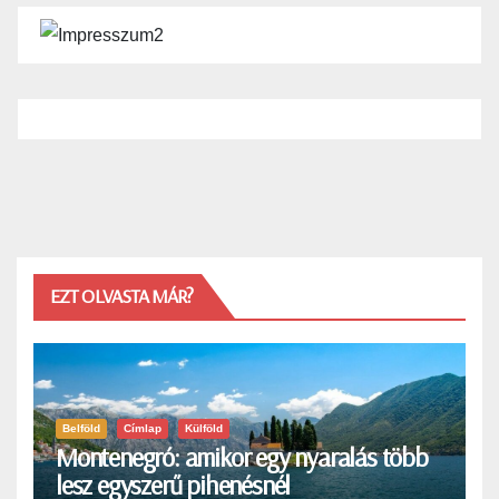
EZT OLVASTA MÁR?
Belföld
Címlap
Külföld
Montenegró: amikor egy nyaralás több
lesz egyszerű pihenésnél