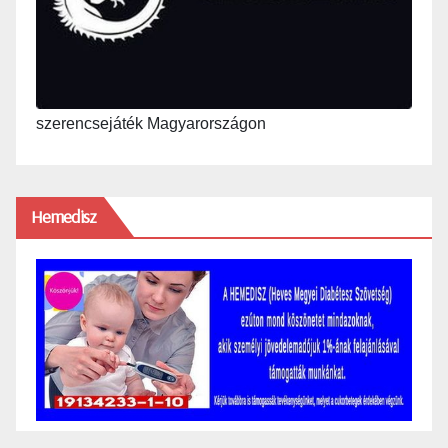
szerencsejáték Magyarországon
Hemedisz