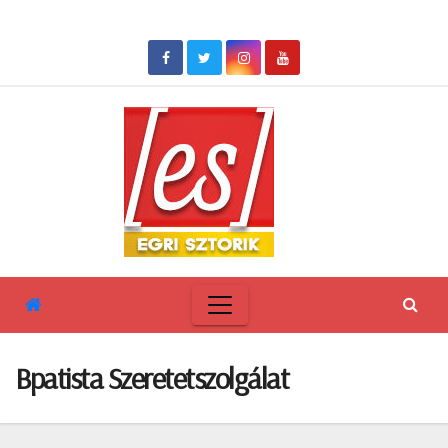
Skip
to
content
Bpatista Szeretetszolgálat