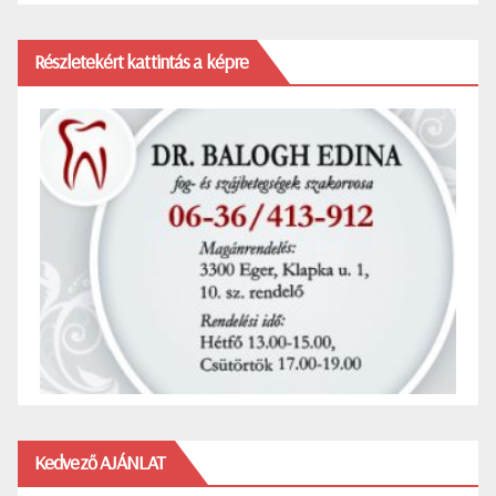
Részletekért kattintás a képre
Kedvező AJÁNLAT