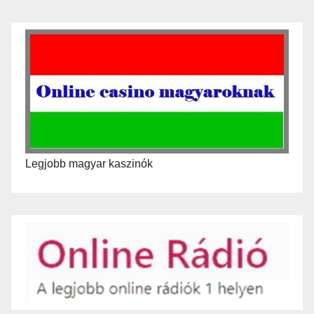
Legjobb magyar kaszinók