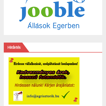
Hirdetés