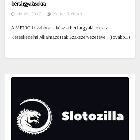
bértárgyalásokra
okt 28, 2017
Keller Richárd
A METRO továbbra is kész a bértárgyalásokra a
Kereskedelmi Alkalmazottak Szakszervezetével. (tovább…)