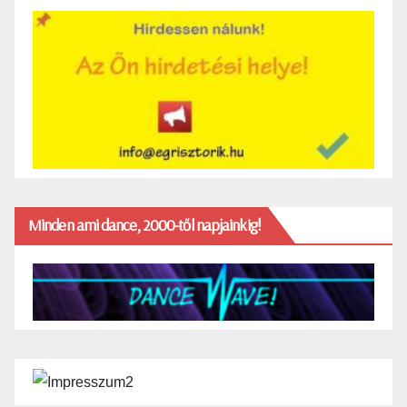
Minden ami dance, 2000-től napjainkig!