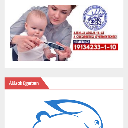
Állások Egerben