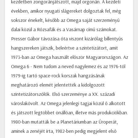
kezdetben zongoránjátszott, majd orgonán. A kezdeti
években, amikor nyugati slágereket dolgoztak fel, még
sokszor énekelt, később az Omega saját szerzeményű
dalai közül a Rózsafák és a Vasárnap című számokat.
Presser Gábor távozása óta viszont kizárólag billentyűs
hangszereken játszik, beleértve a szintetizátort, amit
1973-ban az Omega használt először Magyarországon. Az
Omega 6 - Nem tudom a neved nagylemez és az 1976-tól
1979-ig tartó space-rock korszak hangzásának
meghatározó elemét jelentették a kidolgozott
szintetizátorszólók. Első szerzeménye a XX. századi
városlakóvolt. Az Omega jelenlegi tagjai közül ő alkotott
és játszott legtöbbet önállóan, illetve más produkciókban.
1980-ban mutatták be a Planetáriumban az Űroperát,
aminek a zenéjét írta, 1982-ben pedig megjelent első