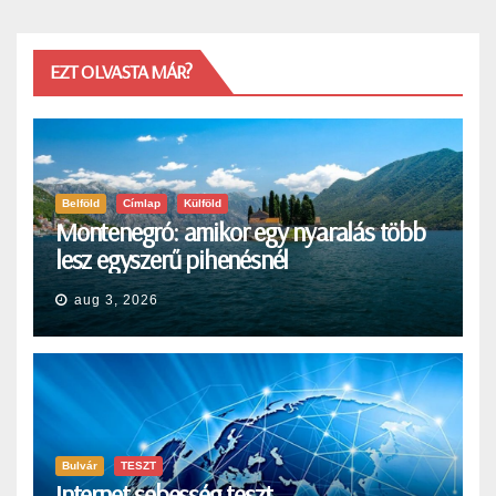
EZT OLVASTA MÁR?
Belföld
Címlap
Külföld
Montenegró: amikor egy nyaralás több
lesz egyszerű pihenésnél
aug 3, 2026
Bulvár
TESZT
Internet sebesség teszt