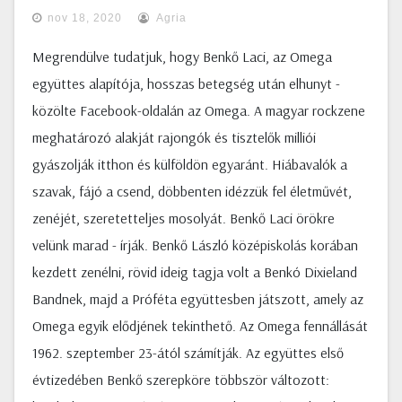
nov 18, 2020
Agria
Megrendülve tudatjuk, hogy Benkő Laci, az Omega
együttes alapítója, hosszas betegség után elhunyt -
közölte Facebook-oldalán az Omega. A magyar rockzene
meghatározó alakját rajongók és tisztelők milliói
gyászolják itthon és külföldön egyaránt. Hiábavalók a
szavak, fájó a csend, döbbenten idézzük fel életművét,
zenéjét, szeretetteljes mosolyát. Benkő Laci örökre
velünk marad - írják. Benkő László középiskolás korában
kezdett zenélni, rövid ideig tagja volt a Benkó Dixieland
Bandnek, majd a Próféta együttesben játszott, amely az
Omega egyik elődjének tekinthető. Az Omega fennállását
1962. szeptember 23-ától számítják. Az együttes első
évtizedében Benkő szerepköre többször változott: