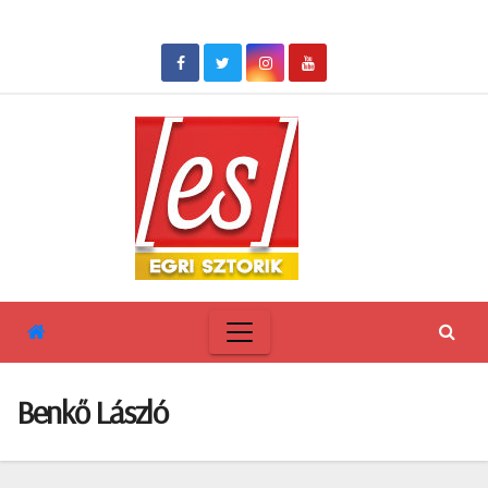
Skip
to
content
Benkő László