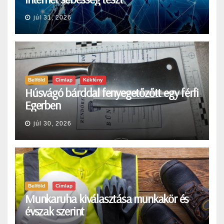
júl 31, 2026
Belföld
Címlap
Kékfény
Húsvágó bárddal fenyegetőzőtt egy férfi
Egerben
júl 30, 2026
Belföld
Címlap
Munkaruha kiválasztása munkakör és
évszak szerint