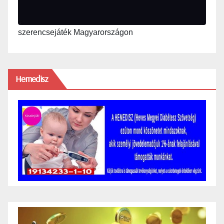
szerencsejáték Magyarországon
Hemedisz