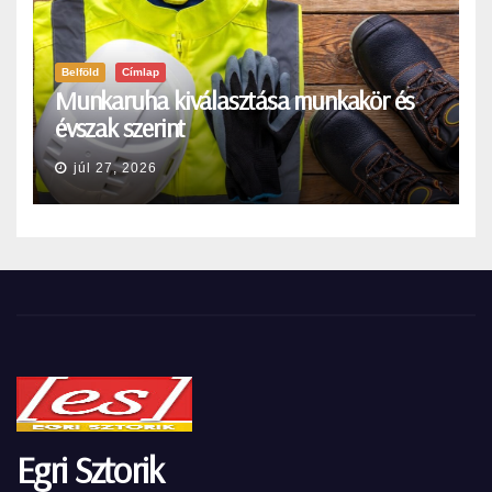
Belföld
Címlap
Munkaruha kiválasztása munkakör és
évszak szerint
júl 27, 2026
Egri Sztorik