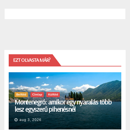
EZT OLVASTA MÁR?
Belföld
Címlap
Külföld
Montenegró: amikor egy nyaralás több
lesz egyszerű pihenésnél
aug 3, 2026