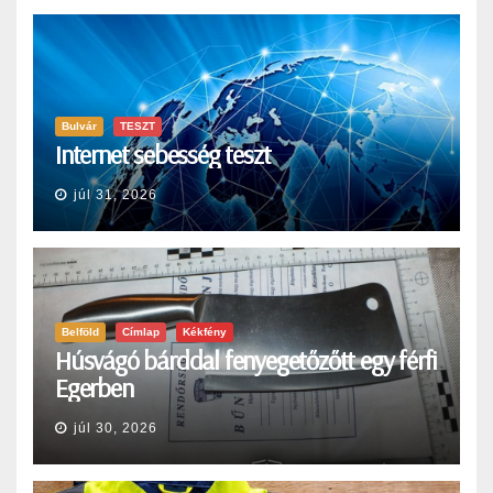
Bulvár
TESZT
Internet sebesség teszt
júl 31, 2026
Belföld
Címlap
Kékfény
Húsvágó bárddal fenyegetőzőtt egy férfi
Egerben
júl 30, 2026