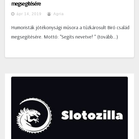
megsegítésére
ápr 14, 2019
Agria
Humoristák jótékonysági műsora a tűzkárosult Biró család
megsegítésére. Mottó: "Segíts nevetve! " (tovább…)