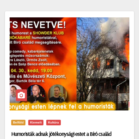
Belföld
Kiemelt
Kultúra
Humoristák adnak jótékonysági estet a Bíró család