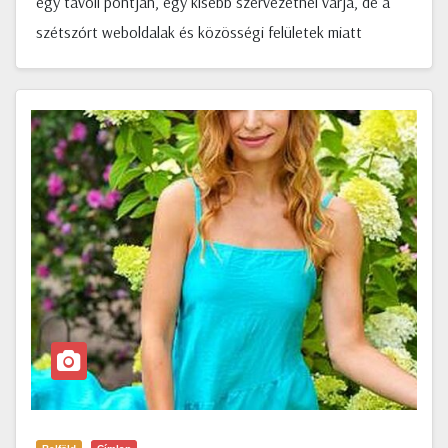
egy távoli pontján, egy kisebb szervezetnél várja, de a
szétszórt weboldalak és közösségi felületek miatt