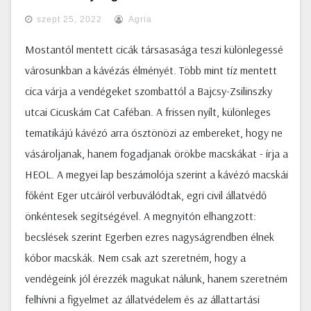
szept 25, 2022
Agria
Mostantól mentett cicák társasasága teszi különlegessé
városunkban a kávézás élményét. Több mint tíz mentett
cica várja a vendégeket szombattól a Bajcsy-Zsilinszky
utcai Cicuskám Cat Caféban. A frissen nyílt, különleges
tematikájú kávézó arra ósztönözi az embereket, hogy ne
vásároljanak, hanem fogadjanak örökbe macskákat - írja a
HEOL. A megyei lap beszámolója szerint a kávézó macskái
főként Eger utcáiról verbuválódtak, egri civil állatvédő
önkéntesek segítségével. A megnyitón elhangzott:
becslések szerint Egerben ezres nagyságrendben élnek
kóbor macskák. Nem csak azt szeretném, hogy a
vendégeink jól érezzék magukat nálunk, hanem szeretném
felhívni a figyelmet az állatvédelem és az állattartási