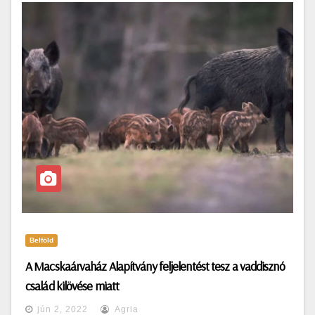
Belföld
A Macskaárvaház Alapítvány feljelentést tesz a vaddisznó
család kilövése miatt
jún 2, 2022
Agria