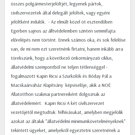
összes polgármesterjelöltjét, legyenek pártok,
civilszervezetek által delegált jelöltek, vagy egyéni
jelöltként indulók. - Az elmúlt közel öt esztendőben
Egerben sajnos az álltvédelemben szinten semmifajta
előrelépés nem történt. Ennek számos oka, és sok felelőse
van, de mi nem ezt szeretnénk firtatni, hanem inkább arra
törekszünk, hogy a következő önkormányzati ciklus,
állatvédelmi szempontból ne teljen tétlenséggel -
fogalmazott Kapin Ricsi a Szurkolók és Bóday Pál a
Macskaárvaház Alapítvány képviselője, akik a NOÉ
Állatotthon szakmai partnereiként dolgoznak az
állatvédelemért. Kapin Ricsi A két civilszervezet
vezetőjétől megtudtuk: felhívásukat, amelyben megjelölik
azokat az általuk "állatvédelmi minimumkövetelményeknek"
tekintett ügyeket, amelyekről egyeztetni szeretnének a