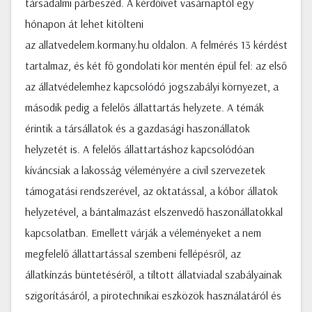
társadalmi párbeszéd. A kérdőívet vasárnaptól egy
hónapon át lehet kitölteni
az allatvedelem.kormany.hu oldalon. A felmérés 13 kérdést
tartalmaz, és két fő gondolati kör mentén épül fel: az első
az állatvédelemhez kapcsolódó jogszabályi környezet, a
második pedig a felelős állattartás helyzete. A témák
érintik a társállatok és a gazdasági haszonállatok
helyzetét is. A felelős állattartáshoz kapcsolódóan
kíváncsiak a lakosság véleményére a civil szervezetek
támogatási rendszerével, az oktatással, a kóbor állatok
helyzetével, a bántalmazást elszenvedő haszonállatokkal
kapcsolatban. Emellett várják a véleményeket a nem
megfelelő állattartással szembeni fellépésről, az
állatkínzás büntetéséről, a tiltott állatviadal szabályainak
szigorításáról, a pirotechnikai eszközök használatáról és