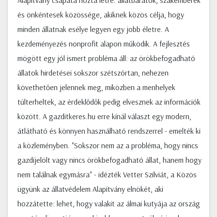
Alapítvány csapata hozta létre: állatbarátok, szakemberek
és önkéntesek közössége, akiknek közös célja, hogy
minden állatnak esélye legyen egy jobb életre. A
kezdeményezés nonprofit alapon működik. A fejlesztés
mögött egy jól ismert probléma áll: az örökbefogadható
állatok hirdetései sokszor szétszórtan, nehezen
követhetően jelennek meg, miközben a menhelyek
túlterheltek, az érdeklődők pedig elvesznek az információk
között. A gazditkeres.hu erre kínál választ egy modern,
átlátható és könnyen használható rendszerrel - emelték ki
a közleményben. "Sokszor nem az a probléma, hogy nincs
gazdijelölt vagy nincs örökbefogadható állat, hanem hogy
nem találnak egymásra" - idézték Vetter Szilviát, a Közös
ügyünk az állatvédelem Alapítvány elnökét, aki
hozzátette: lehet, hogy valakit az álmai kutyája az ország