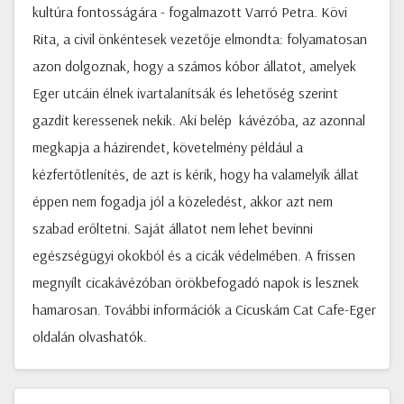
kultúra fontosságára - fogalmazott Varró Petra. Kövi
Rita, a civil önkéntesek vezetője elmondta: folyamatosan
azon dolgoznak, hogy a számos kóbor állatot, amelyek
Eger utcáin élnek ivartalanítsák és lehetőség szerint
gazdit keressenek nekik. Aki belép kávézóba, az azonnal
megkapja a házirendet, követelmény például a
kézfertőtlenítés, de azt is kérik, hogy ha valamelyik állat
éppen nem fogadja jól a közeledést, akkor azt nem
szabad erőltetni. Saját állatot nem lehet bevinni
egészségügyi okokból és a cicák védelmében. A frissen
megnyílt cicakávézóban örökbefogadó napok is lesznek
hamarosan. További információk a Cicuskám Cat Cafe-Eger
oldalán olvashatók.