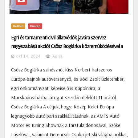
Belföld
Címlap
Egri és tarnamenti civil állatvédők javára szervez
nagyszabású akciót Csősz Boglárka közreműködésével a
Noé Állatotthon, a Szurkolók az állatokért és a
okt 14, 2024
Agria
Macskaárvaház
Csősz Boglárka színésznő, Kiss Norbert hatszoros
Európa-bajnok autóversenyző, és Bódi Zsolt üzletember,
egri önkormányzati képviselő is Kápolnára, a
Macskaárvaházba látogat szerdán délelőtt 11 órától.
Csősz Boglárka A céljuk, hogy: Közép Kelet Európa
legnagyobb autóipari szakkiállításának, az AMTS Autó
Motor és Tuning Shownak a társtulajdonosával, Szőke
Lászlóval, valamint Gerencsér Csaba jet ski világbajnokkal,