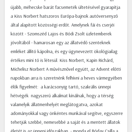
újabb, méhecske barát facsemeték ültetésével gyarapítja
a Kiss Norbert hatszoros Európa-bajnok autóversenyző
által alapított közösségi erdőt. Amelynek fái és cserjéi
között - Szomszéd Lajos és Bódi Zsolt üzletemberek
jóvoltából - hamarosan egy az állatvédő szenteknek
emléket állító kápolna, és egy úgynevezett ökológiailag
értékes mini tó is létesül. Kiss Norbert, Kapin Richárd,
Michelisz Norbert A művésznővel együtt, az Advent előtti
napokban arra is szeretnénk felhívni a heves vármegyében
élők figyelmét: a karácsonyig tartó, szakrális ünnepi
hétvégék nagyszerű alkalmat kínálnak, hogy a térség
valamelyik állatmenhelyét meglátogatva, azokat
adományokkal vagy önkéntes munkával segítve, egyszerre
tehetjük szebbé, nemesebbé a saját és a mentett állatok
életét is az ünnepi időszakban - monda el Bóday Csilla a