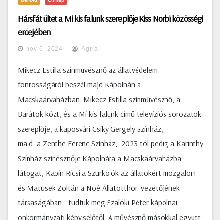
Belföld
Címlap
Hársfát ültet a Mi kis falunk szereplője Kiss Norbi közösségi
erdejében
nov 6, 2024
Agria
Mikecz Estilla színművésznő az állatvédelem
fontosságáról beszél majd Kápolnán a
Macskaárvaházban. Mikecz Estilla színművésznő, a
Barátok közt, és a Mi kis falunk című televíziós sorozatok
szereplője, a kaposvári Csiky Gergely Színház,
majd a Zenthe Ferenc Színház, 2023-tól pedig a Karinthy
Színház színésznője Kápolnára a Macskaárvaházba
látogat, Kapin Ricsi a Szurkolók az állatokért mozgalom
és Matusek Zoltán a Noé Állatotthon vezetőjének
társaságában - tudtuk meg Szalóki Péter kápolnai
önkormányzati képviselőtől. A művésznő másokkal együtt