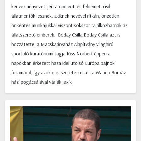
kedvezményezettjei tarnamenti és felnémeti civil
állatmentők lesznek, akiknek nevével ritkán, önzetlen
önkéntes munkájukkal viszont sokszor találkozhatnak az
állatszerető emberek. Bóday Csilla Bóday Csilla azt is
hozzátette: a Macskaárvaház Alapítvány világhírű
sportoló kuratóriumi tagja Kiss Norbert éppen a
napokban érkezett haza idei utolsó Európa bajnoki
futamáról, így azokat is szeretettel, és a Wanda Borház
házi pogácsájával várják, akik