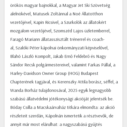
örökös magyar bajnokkal, a Magyar Jet Ski Szövetség
alelnökével, Matusek Zoltánnal a Noé Állatotthon
vezetőjével, Kapin Ricsivel, a Szurkolók az állatokért
mozgalom vezetőjével, Szomszéd Lajos üzletemberrel,
Faragó Mariann állatasszisztált trénerrel és coach-
al, Szalóki Péter kápolnai önkormányzati képviselővel,
Blahó László Kompolt, Jakab Ernő Feldebrő és Nagy
Sándor Recsk polgármestereivel, valamint Farkas Pállal, a
Harley-Davidson Owner Group (HOG) Budapest
Chapterének tagjával, és Kerenszky Attila borász, séffel, a
Wanda Borház tulajdonosával, 2025 egyik legnagyobb
szabású állatvédelmi jótékonysági akcióját jelentsék be.
Bóday Csilla a Macskaárvaház titkára elmondta: az akció
részleteit szerdán, Kápolnán ismertetik a résztvevők, de
annyit már most elárulhat: a nagyszabású gyűjtés