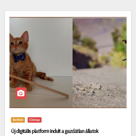
Belföld
Címlap
Új digitális platform indult a gazdátlan állatok