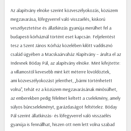
Az alapítvány elnöke szerint közveszélyokozás, közüzem
megzavarása, lőfegyverrel való visszaélés, kiskorú
veszélyeztetése és állatkínzás gyanúja merülhet fel a
budapesti kórháznál történt eset kapcsán. Feljelentést
tesz a Szent János Kórház közelében kilőtt vaddisznó
család ügyében a Macskaárvaház Alapítvány – árulta el az
Indexnek Bóday Pál, az alapítvány elnöke. Mint kifejtette:
a villamostól kevesebb mint két méterre lövöldöztek,
ami közveszélyokozást jelenthet, „bármi történhetett
volna", tehát ez a közüzem megzavarásának minősülhet,
az emberekben pedig félelmet keltett a cselekmény, amely
súlyos bűncselekményt, garázdaságot feltételez. Bóday
Pál szerint állatkínzás- és lőfegyverrel való visszaélés
gyanúja is fennállhat, hiszen ott nem lett volna szabad