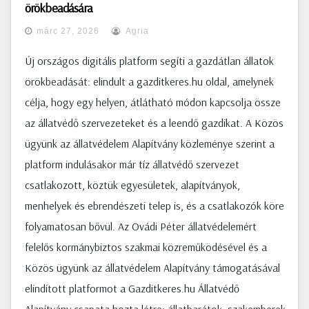
örökbeadására
márc 27, 2026
Agria
Új országos digitális platform segíti a gazdátlan állatok
örökbeadását: elindult a gazditkeres.hu oldal, amelynek
célja, hogy egy helyen, átlátható módon kapcsolja össze
az állatvédő szervezeteket és a leendő gazdikat. A Közös
ügyünk az állatvédelem Alapítvány közleménye szerint a
platform indulásakor már tíz állatvédő szervezet
csatlakozott, köztük egyesületek, alapítványok,
menhelyek és ebrendészeti telep is, és a csatlakozók köre
folyamatosan bővül. Az Ovádi Péter állatvédelemért
felelős kormánybiztos szakmai közreműködésével és a
Közös ügyünk az állatvédelem Alapítvány támogatásával
elindított platformot a Gazditkeres.hu Állatvédő