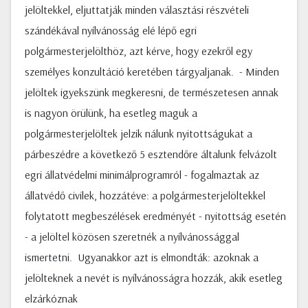
jelöltekkel, eljuttatják minden választási részvételi
szándékával nyílvánosság elé lépő egri
polgármesterjelölthöz, azt kérve, hogy ezekről egy
személyes konzultáció keretében tárgyaljanak. - Minden
jelöltek igyekszünk megkeresni, de természetesen annak
is nagyon örülünk, ha esetleg maguk a
polgármesterjelöltek jelzik nálunk nyitottságukat a
párbeszédre a következő 5 esztendőre általunk felvázolt
egri állatvédelmi minimálprogramról - fogalmaztak az
állatvédő civilek, hozzátéve: a polgármesterjelöltekkel
folytatott megbeszélések eredményét - nyitottság esetén
- a jelöltel közösen szeretnék a nyílvánossággal
ismertetni. Ugyanakkor azt is elmondták: azoknak a
jelölteknek a nevét is nyílvánosságra hozzák, akik esetleg
elzárkóznak