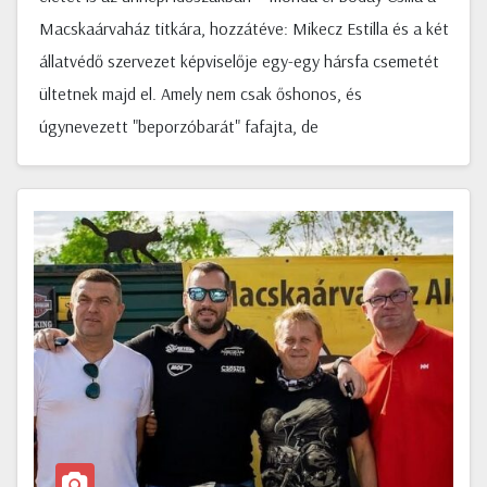
Macskaárvaház titkára, hozzátéve: Mikecz Estilla és a két
állatvédő szervezet képviselője egy-egy hársfa csemetét
ültetnek majd el. Amely nem csak őshonos, és
úgynevezett "beporzóbarát" fafajta, de