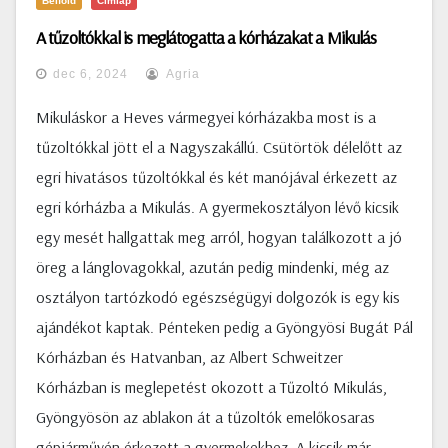
Belföld
Címlap
A tűzoltókkal is meglátogatta a kórházakat a Mikulás
dec 6, 2024
Agria
Mikuláskor a Heves vármegyei kórházakba most is a
tűzoltókkal jött el a Nagyszakállú. Csütörtök délelőtt az
egri hivatásos tűzoltókkal és két manójával érkezett az
egri kórházba a Mikulás. A gyermekosztályon lévő kicsik
egy mesét hallgattak meg arról, hogyan találkozott a jó
öreg a lánglovagokkal, azután pedig mindenki, még az
osztályon tartózkodó egészségügyi dolgozók is egy kis
ajándékot kaptak. Pénteken pedig a Gyöngyösi Bugát Pál
Kórházban és Hatvanban, az Albert Schweitzer
Kórházban is meglepetést okozott a Tűzoltó Mikulás,
Gyöngyösön az ablakon át a tűzoltók emelőkosaras
gépjárművén érkezett a gyermekekhez. A kicsik már