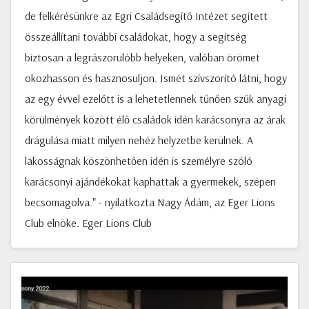
de felkérésünkre az Egri Családsegítő Intézet segített
összeállítani további családokat, hogy a segítség
biztosan a legrászorulóbb helyeken, valóban örömet
okozhasson és hasznosuljon. Ismét szívszorító látni, hogy
az egy évvel ezelőtt is a lehetetlennek tűnően szűk anyagi
körülmények között élő családok idén karácsonyra az árak
drágulása miatt milyen nehéz helyzetbe kerülnek. A
lakosságnak köszönhetően idén is személyre szóló
karácsonyi ajándékokat kaphattak a gyermekek, szépen
becsomagolva." - nyilatkozta Nagy Ádám, az Eger Lions
Club elnöke. Eger Lions Club