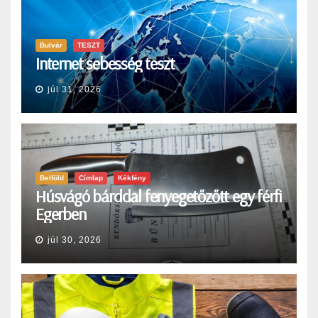
Bulvár
TESZT
Internet sebesség teszt
júl 31, 2026
Belföld
Címlap
Kékfény
Húsvágó bárddal fenyegetőzőtt egy férfi
Egerben
júl 30, 2026