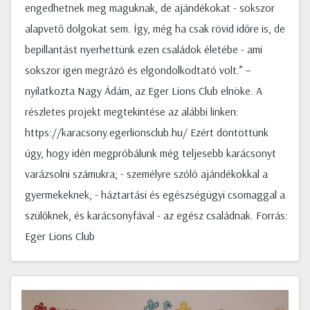
engedhetnek meg maguknak, de ajándékokat - sokszor
alapvető dolgokat sem. Így, még ha csak rövid időre is, de
bepillantást nyerhettünk ezen családok életébe - ami
sokszor igen megrázó és elgondolkodtató volt.” –
nyilatkozta Nagy Ádám, az Eger Lions Club elnöke. A
részletes projekt megtekintése az alábbi linken:
https://karacsony.egerlionsclub.hu/ Ezért döntöttünk
úgy, hogy idén megpróbálunk még teljesebb karácsonyt
varázsolni számukra; - személyre szóló ajándékokkal a
gyermekeknek, - háztartási és egészségügyi csomaggal a
szülőknek, és karácsonyfával - az egész családnak. Forrás:
Eger Lions Club