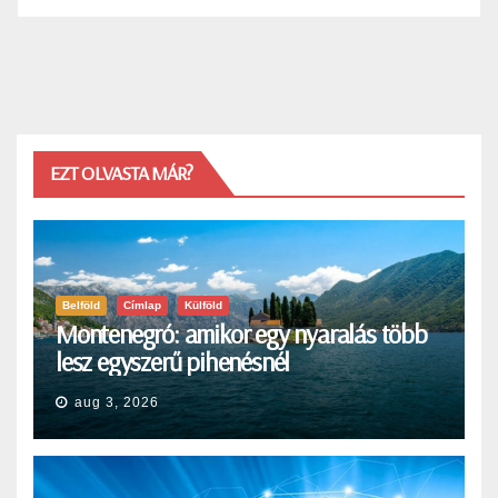
EZT OLVASTA MÁR?
Belföld
Címlap
Külföld
Montenegró: amikor egy nyaralás több
lesz egyszerű pihenésnél
aug 3, 2026