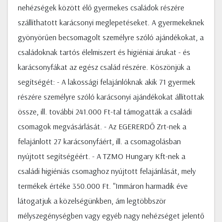
nehézségek között élő gyermekes családok részére
szállíthatott karácsonyi meglepetéseket. A gyermekeknek
gyönyörűen becsomagolt személyre szóló ajándékokat, a
családoknak tartós élelmiszert és higiéniai árukat - és
karácsonyfákat az egész család részére. Köszönjük a
segítségét: - A lakossági felajánlóknak akik 71 gyermek
részére személyre szóló karácsonyi ajándékokat állítottak
össze, ill. további 241.000 Ft-tal támogatták a családi
csomagok megvásárlását. - Az EGERERDŐ Zrt-nek a
felajánlott 27 karácsonyfáért, ill. a csomagolásban
nyújtott segítségéért. - A TZMO Hungary Kft-nek a
családi higiéniás csomaghoz nyújtott felajánlását, mely
termékek értéke 350.000 Ft. "Immáron harmadik éve
látogatjuk a közelségünkben, ám legtöbbször
mélyszegénységben vagy egyéb nagy nehézséget jelentő