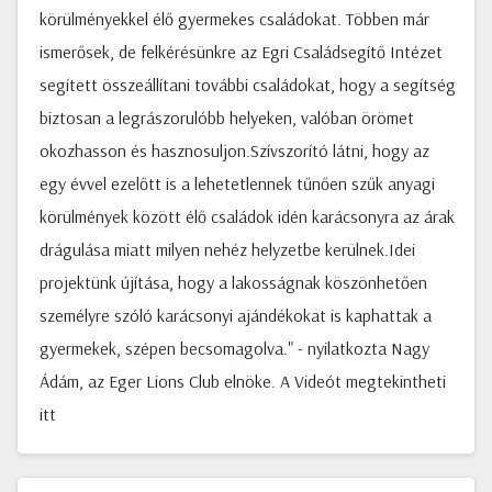
körülményekkel élő gyermekes családokat. Többen már
ismerősek, de felkérésünkre az Egri Családsegítő Intézet
segített összeállítani további családokat, hogy a segítség
biztosan a legrászorulóbb helyeken, valóban örömet
okozhasson és hasznosuljon.Szívszorító látni, hogy az
egy évvel ezelőtt is a lehetetlennek tűnően szűk anyagi
körülmények között élő családok idén karácsonyra az árak
drágulása miatt milyen nehéz helyzetbe kerülnek.Idei
projektünk újítása, hogy a lakosságnak köszönhetően
személyre szóló karácsonyi ajándékokat is kaphattak a
gyermekek, szépen becsomagolva." - nyilatkozta Nagy
Ádám, az Eger Lions Club elnöke. A Videót megtekintheti
itt