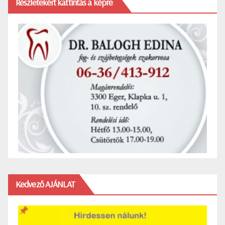
Részletekért kattintás a képre
Kedvező AJÁNLAT