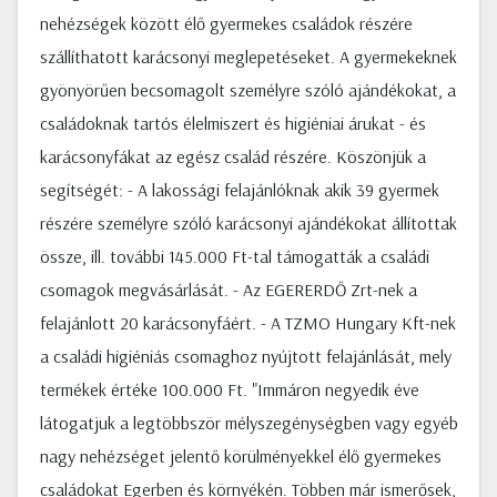
nehézségek között élő gyermekes családok részére
szállíthatott karácsonyi meglepetéseket. A gyermekeknek
gyönyörűen becsomagolt személyre szóló ajándékokat, a
családoknak tartós élelmiszert és higiéniai árukat - és
karácsonyfákat az egész család részére. Köszönjük a
segítségét: - A lakossági felajánlóknak akik 39 gyermek
részére személyre szóló karácsonyi ajándékokat állítottak
össze, ill. további 145.000 Ft-tal támogatták a családi
csomagok megvásárlását. - Az EGERERDŐ Zrt-nek a
felajánlott 20 karácsonyfáért. - A TZMO Hungary Kft-nek
a családi higiéniás csomaghoz nyújtott felajánlását, mely
termékek értéke 100.000 Ft. "Immáron negyedik éve
látogatjuk a legtöbbször mélyszegénységben vagy egyéb
nagy nehézséget jelentő körülményekkel élő gyermekes
családokat Egerben és környékén. Többen már ismerősek,