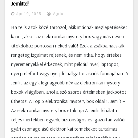
Jemlittel!
ápr 19, 2025
Agria
Ha te is azok közé tartozol, akik imádnak meglepetéseket
kapni, akkor az elektronikai mystery box vagy más néven
titokdoboz pontosan neked való! Ezek a zsákbamacskák
rengeteg izgalmat rejtenek, és nem ritka, hogy értékes
nyereményekkel érkeznek, mint például nyerj laptopot,
nyerj telefont vagy nyerj fülhallgatót akciók formájában. A
Jemlit az egyik legnagyobb név az elektronikai mystery
boxok világában, ahol a szó szoros értelmében jackpotot
üthetsz. A Top 5 elektronikai mystery box oldal 1. Jemlit –
Az elektronikai mystery box etalonja A Jemlit kínálata
teljes mértékben egyedi, biztonságos és igazoltan valódi,
gyári csomagolású elektronikai termékeket tartalmaz.