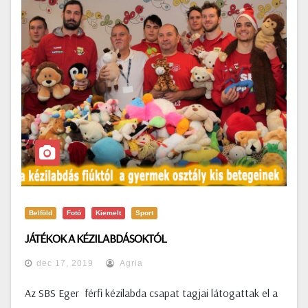
Belföld
Fotó
Kiemelt
Sport
JÁTÉKOK A KÉZILABDÁSOKTÓL
dec 17, 2019
Agria
Az SBS Eger férfi kézilabda csapat tagjai látogattak el a