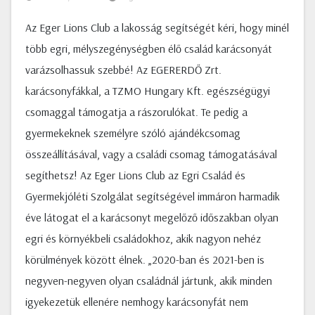
Az Eger Lions Club a lakosság segítségét kéri, hogy minél
több egri, mélyszegénységben élő család karácsonyát
varázsolhassuk szebbé! Az EGERERDŐ Zrt.
karácsonyfákkal, a TZMO Hungary Kft. egészségügyi
csomaggal támogatja a rászorulókat. Te pedig a
gyermekeknek személyre szóló ajándékcsomag
összeállításával, vagy a családi csomag támogatásával
segíthetsz! Az Eger Lions Club az Egri Család és
Gyermekjóléti Szolgálat segítségével immáron harmadik
éve látogat el a karácsonyt megelőző időszakban olyan
egri és környékbeli családokhoz, akik nagyon nehéz
körülmények között élnek. „2020-ban és 2021-ben is
negyven-negyven olyan családnál jártunk, akik minden
igyekezetük ellenére nemhogy karácsonyfát nem