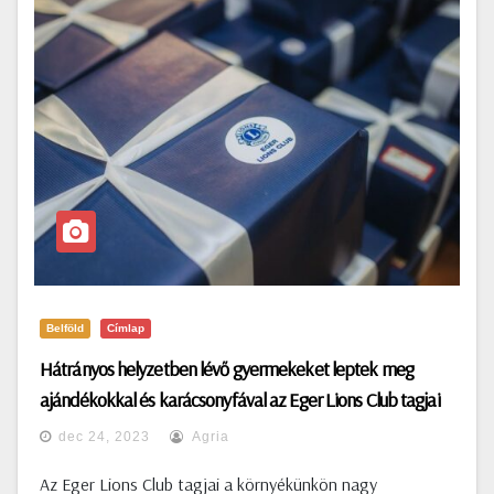
Belföld
Címlap
Hátrányos helyzetben lévő gyermekeket leptek meg
ajándékokkal és karácsonyfával az Eger Lions Club tagjai
dec 24, 2023
Agria
Az Eger Lions Club tagjai a környékünkön nagy