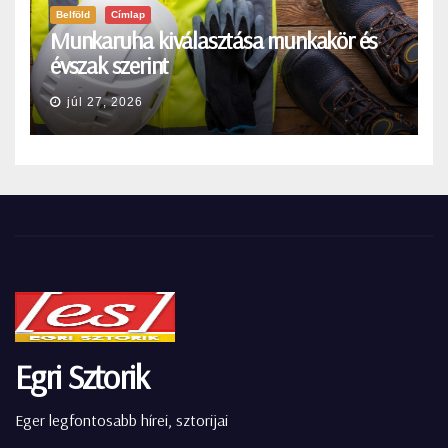
Belföld
Címlap
Munkaruha kiválasztása munkakör és
évszak szerint
júl 27, 2026
Egri Sztorik
Eger legfontosabb hírei, sztorijai