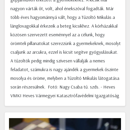
nagyon várták őt, volt, ahol énekszóval fogadták. Már
több éves hagyománnyá vált, hogy a Tűzoltó Mikulás a
lánglovagokkal érkezeik a beteg kicsikhez. A kórházakkal
közösen szervezett eseménnyel az a célunk, hogy
örömteli pillanatokat szerezzünk a gyermekeknek, mosolyt
csaljunk az arcukra, ezzel is kicsit segítve gyógyulásukat.
A tűzoltók pedig mindig szívesen vállalják a nemes
feladatot, számukra is nagy ajándék a gyermekek őszinte
mosolya és öröme, melyben a Tűzoltó Mikulás látogatása
során részesülnek. Fotó: Nagy Csaba tű. szds. - Heves
VMKI Heves Vármegyei Katasztrófavédelmi Igazgatóság