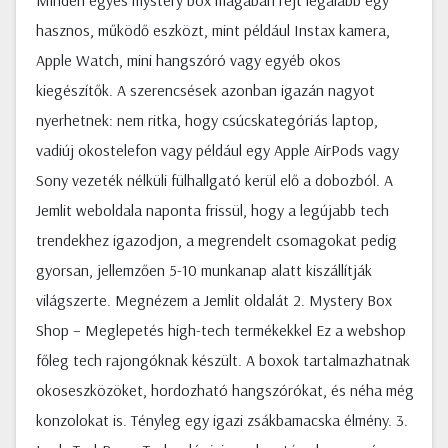
Minden egyes mystery box magában rejt legalább egy
hasznos, működő eszközt, mint például Instax kamera,
Apple Watch, mini hangszóró vagy egyéb okos
kiegészítők. A szerencsések azonban igazán nagyot
nyerhetnek: nem ritka, hogy csúcskategóriás laptop,
vadiúj okostelefon vagy például egy Apple AirPods vagy
Sony vezeték nélküli fülhallgató kerül elő a dobozból. A
Jemlit weboldala naponta frissül, hogy a legújabb tech
trendekhez igazodjon, a megrendelt csomagokat pedig
gyorsan, jellemzően 5-10 munkanap alatt kiszállítják
világszerte. Megnézem a Jemlit oldalát 2. Mystery Box
Shop – Meglepetés high-tech termékekkel Ez a webshop
főleg tech rajongóknak készült. A boxok tartalmazhatnak
okoseszközöket, hordozható hangszórókat, és néha még
konzolokat is. Tényleg egy igazi zsákbamacska élmény. 3.