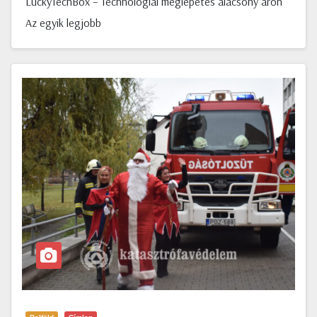
LuckyTechBox – Technológiai meglepetés alacsony áron
Az egyik legjobb