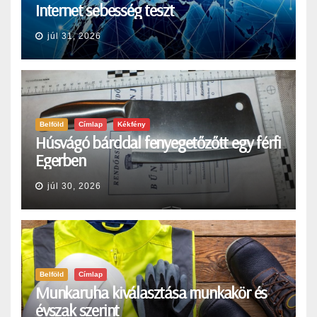
Internet sebesség teszt
júl 31, 2026
Belföld
Címlap
Kékfény
Húsvágó bárddal fenyegetőzőtt egy férfi
Egerben
júl 30, 2026
Belföld
Címlap
Munkaruha kiválasztása munkakör és
évszak szerint