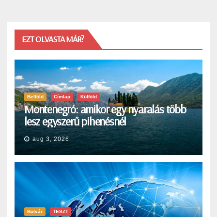
EZT OLVASTA MÁR?
Belföld
Címlap
Külföld
Montenegró: amikor egy nyaralás több
lesz egyszerű pihenésnél
aug 3, 2026
Bulvár
TESZT