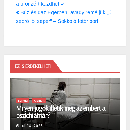
navigáció
a bronzért küzdhet
Bűz és gaz Egerben, avagy reméljük „új
seprő jól seper” – Sokkoló fotóriport
EZ IS ÉRDEKELHETI
Belföld
Kiemelt
Milyen jogok illetik meg az embert a
pszichiátrián?
júl 14, 2026