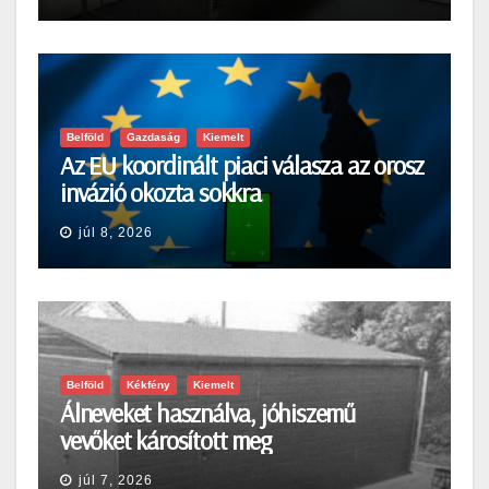
Belföld
Gazdaság
Kiemelt
Az EU koordinált piaci válasza az orosz
invázió okozta sokkra
júl 8, 2026
Belföld
Kékfény
Kiemelt
Álneveket használva, jóhiszemű
vevőket károsított meg
júl 7, 2026