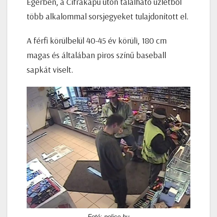
Egerben, a Cifrakapu úton található üzletből
több alkalommal sorsjegyeket tulajdonított el.
A férfi körülbelül 40-45 év körüli, 180 cm
magas és általában piros színű baseball
sapkát viselt.
Fotó: police.hu