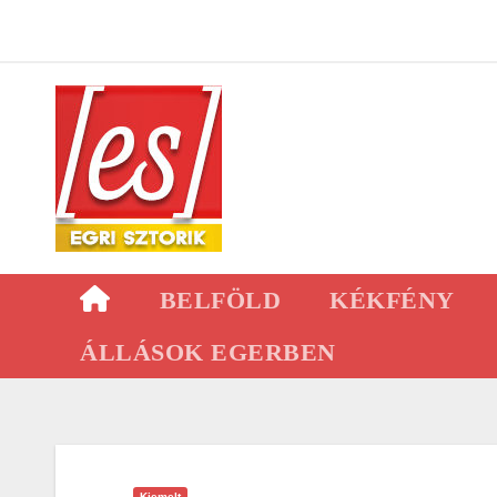
Skip
to
content
BELFÖLD
KÉKFÉNY
ÁLLÁSOK EGERBEN
Kiemelt