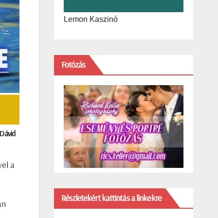
Lemon Kaszinó
Fotózás
 Dávid
el a
Részletekért kattintás a linkekre
án