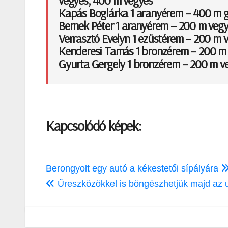
Kapás Boglárka 1 aranyérem – 400 m gy
Bernek Péter 1 aranyérem – 200 m vegye
Verrasztó Evelyn 1 ezüstérem – 200 m 
Kenderesi Tamás 1 bronzérem – 200 m 
Gyurta Gergely 1 bronzérem – 200 m v
Kapcsolódó képek:
Bejegyzés
Berongyolt egy autó a kékestetői sípályára
navigáció
Űreszközökkel is böngészhetjük majd az 