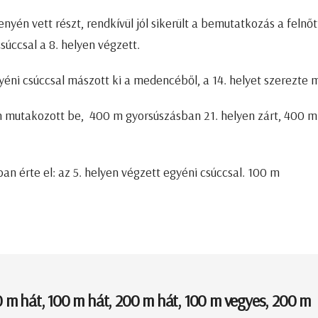
enyén vett részt, rendkívül jól sikerült a bemutatkozás a felnőt
ccsal a 8. helyen végzett.
ni csúccsal mászott ki a medencéből, a 14. helyet szerezte 
yén mutakozott be, 400 m gyorsúszásban 21. helyen zárt, 400 m
 érte el: az 5. helyen végzett egyéni csúccsal. 100 m
 m hát, 100 m hát, 200 m hát, 100 m vegyes, 200 m