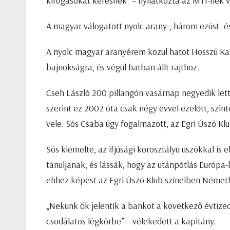
kifogásokat keresnék” – nyilatkozta az MTI-nek 
A magyar válogatott nyolc arany-, három ezüst- é
A nyolc magyar aranyérem közül hatot Hosszú Kat
bajnokságra, és végül hatban állt rajthoz.
Cseh László 200 pillangón vasárnap negyedik lett
szerint ez 2002 óta csak négy évvel ezelőtt, szin
vele. Sós Csaba úgy fogalmazott, az Egri Úszó Klu
Sós kiemelte, az ifjúsági korosztályú úszókkal is
tanuljanak, és lássák, hogy az utánpótlás Európa-
ehhez képest az Egri Úszó Klub színeiben Németh
„Nekünk ők jelentik a bankot a következő évtize
csodálatos légkörbe” – vélekedett a kapitány.