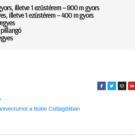
ors, illetve 1 ezüstérem – 800 m gyors
s, illetve 1 ezüstérem – 400 m gyors
vegyes
pillangó
egyes
univerzumot a Bükki Csillagdában