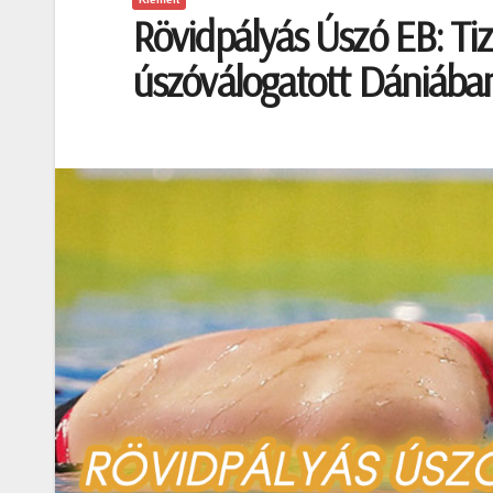
Rövidpályás Úszó EB: Ti
úszóválogatott Dániába