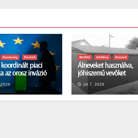
Gazdaság
Kiemelt
Belföld
Kékfény
Kiemelt
koordinált piaci
Álneveket használva,
a az orosz invázió
jóhiszemű vevőket
a sokkra
károsított meg
, 2026
júl 7, 2026