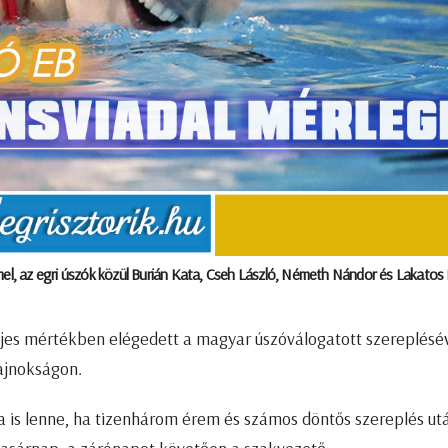
l, az egri úszók közül Burián Kata, Cseh László, Németh Nándor és Lakatos
jes mértékben elégedett a magyar úszóválogatott szereplésév
ajnokságon.
 is lenne, ha tizenhárom érem és számos döntős szereplés ut