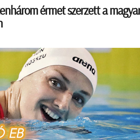
zenhárom érmet szerzett a magya
n