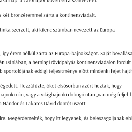
vasárnap, a zárónapot követően a szakvezető.
s két bronzéremmel zárta a kontinensviadalt.
inka szerzett, aki kilenc számban nevezett az Európa-
, így érem nélkül zárta az Európa-bajnokságot. Saját bevallás
tén Dániában, a herningi rövidpályás kontinensviadalon fordult
b sportolójának eddigi teljesítménye előtt mindenki fejet hajt
 elégedett. Hozzáfűzte, őket elsősorban azért hozták, hogy
bajnoki cím, vagy a világbajnoki dobogó után „van még feljebb
 Nándor és Lakatos Dávid döntőt úszott.
dre. Megérdemelték, hogy itt legyenek, és beleszagoljanak eb