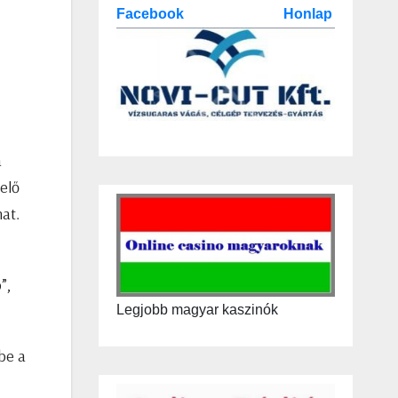
Facebook
Honlap
a
 elő
hat.
”,
Legjobb magyar kaszinók
be a