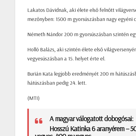
Lakatos Dávidnak, aki élete első felnőtt világvers
mezőnyben: 1500 m gyorsúszásban nagy egyéni csú
Németh Nándor 200 m gyorsúszásban szintén egyé
Holló Balázs, aki szintén élete első világversen
vegyesúszásban a 15. helyet érte el.
Burián Kata legjobb eredményét 200 m hátúszásban
hátúszásban pedig 24. lett.
(MTI)
A magyar válogatott dobogósai:
Hosszú Katinka 6 aranyérem – 50
vegyes, 400 m vegyes