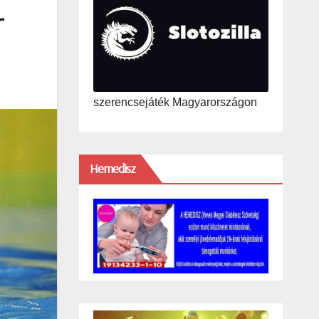
r
szerencsejáték Magyarországon
Hemedisz