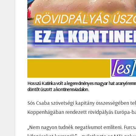
Hosszú Katinka volt a legeredményes magyar hat aranyéremme
döntőt úszott a kontinensviadalon.
Sós Csaba szövetségi kapitány összességében tel
Koppenhágában rendezett rövidpályás Európa-b
„Nem nagyon tudnék negatívumot említeni. Furcsa