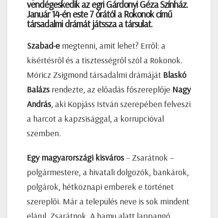
vendégeskedik az egri Gárdonyi Géza Színház.
Január 14-én este 7 órától a Rokonok című
társadalmi drámát játssza a társulat.
Szabad-e
megtenni, amit lehet? Erről: a
kísértésről és a tisztességről szól a Rokonok.
Móricz Zsigmond társadalmi drámáját
Blaskó
Balázs
rendezte, az előadás főszereplője
Nagy
András
, aki Kopjáss István szerepében felveszi
a harcot a kapzsisággal, a korrupcióval
szemben.
Egy magyarországi kisváros
– Zsarátnok –
polgármestere, a hivatali dolgozók, bankárok,
polgárok, hétköznapi emberek e történet
szereplői. Már a település neve is sok mindent
elárul. Zsarátnok. A hamu alatt lappangó,