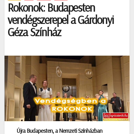
Rokonok: Budapesten
vendégszerepel a Gárdonyi
Géza Színház
Újra
Budapesten, a
Nemzeti Színházban