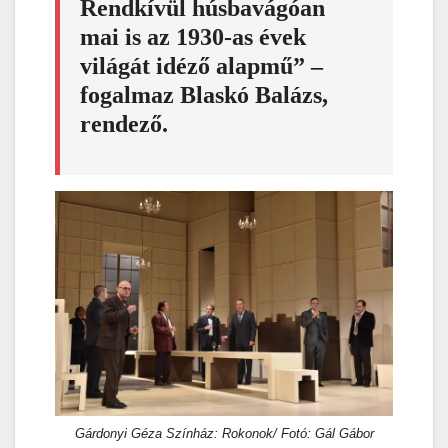
Rendkívül húsbavágóan
mai is az 1930-as évek
világát idéző alapmű” –
fogalmaz
Blaskó Balázs
,
rendező.
Gárdonyi Géza Színház: Rokonok/ Fotó: Gál Gábor