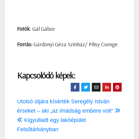
Fotók
: Gál Gábor
Forrás:
Gárdonyi Géza Színház/ Pilisy Csenge
Kapcsolódó képek:
Bejegyzés
Utolsó útjára kísérték Seregély István
navigáció
érseket – aki „az imádság embere volt”
Kigyulladt egy lakóépület
Felsőtárkányban