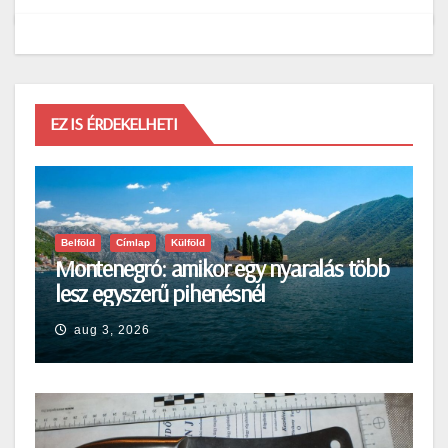
EZ IS ÉRDEKELHETI
Belföld
Címlap
Külföld
Montenegró: amikor egy nyaralás több
lesz egyszerű pihenésnél
aug 3, 2026