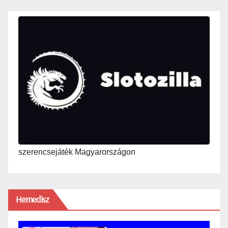
szerencsejáték Magyarországon
Hemedisz