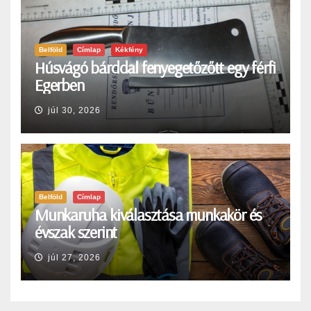
Belföld
Címlap
Kékfény
Húsvágó bárddal fenyegetőzőtt egy férfi
Egerben
júl 30, 2026
Belföld
Címlap
Munkaruha kiválasztása munkakör és
évszak szerint
júl 27, 2026