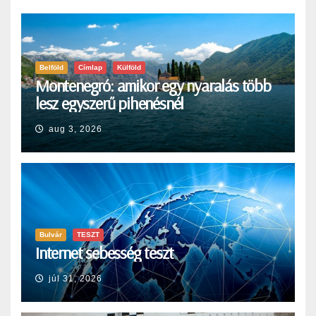
Belföld
Címlap
Külföld
Montenegró: amikor egy nyaralás több
lesz egyszerű pihenésnél
aug 3, 2026
Bulvár
TESZT
Internet sebesség teszt
júl 31, 2026