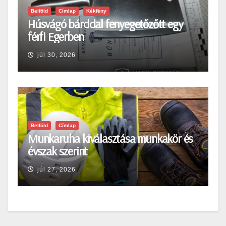
Belföld
Címlap
Kékfény
Húsvágó bárddal fenyegetőzőtt egy
férfi Egerben
júl 30, 2026
Belföld
Címlap
Munkaruha kiválasztása munkakör és
évszak szerint
júl 27, 2026