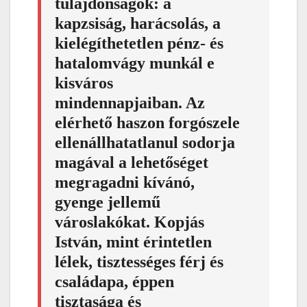
tulajdonságok: a
kapzsiság, harácsolás, a
kielégíthetetlen pénz- és
hatalomvágy munkál e
kisváros
mindennapjaiban. Az
elérhető haszon forgószele
ellenállhatatlanul sodorja
magával a lehetőséget
megragadni kívánó,
gyenge jellemű
városlakókat. Kopjás
István, mint érintetlen
lélek, tisztességes férj és
családapa, éppen
tisztasága és